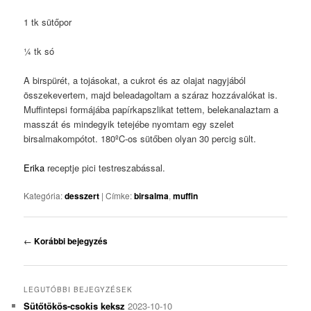
1 tk sütőpor
¼ tk só
A birspürét, a tojásokat, a cukrot és az olajat nagyjából
összekevertem, majd beleadagoltam a száraz hozzávalókat is.
Muffintepsi formájába papírkapszlikat tettem, belekanalaztam a
masszát és mindegyik tetejébe nyomtam egy szelet
birsalmakompótot. 180ºC-os sütőben olyan 30 percig sült.
Erika
receptje pici testreszabással.
Kategória:
desszert
|
Címke:
birsalma
,
muffin
Bejegyzés
←
Korábbi bejegyzés
navigáció
LEGUTÓBBI BEJEGYZÉSEK
Sütőtökös-csokis keksz
2023-10-10