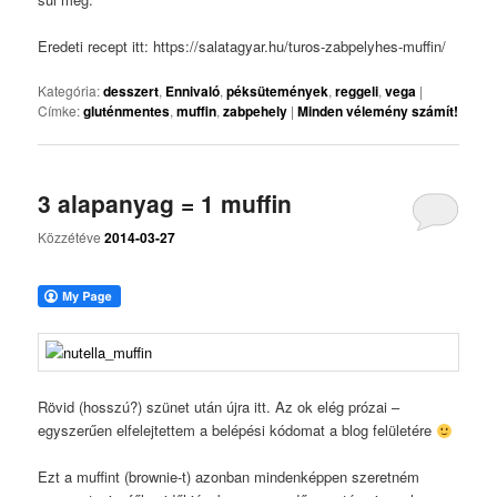
Eredeti recept itt: https://salatagyar.hu/turos-zabpelyhes-muffin/
Kategória:
desszert
,
Ennivaló
,
péksütemények
,
reggeli
,
vega
|
Címke:
gluténmentes
,
muffin
,
zabpehely
|
Minden vélemény számít!
3 alapanyag = 1 muffin
Közzétéve
2014-03-27
Rövid (hosszú?) szünet után újra itt. Az ok elég prózai –
egyszerűen elfelejtettem a belépési kódomat a blog felületére
Ezt a muffint (brownie-t) azonban mindenképpen szeretném