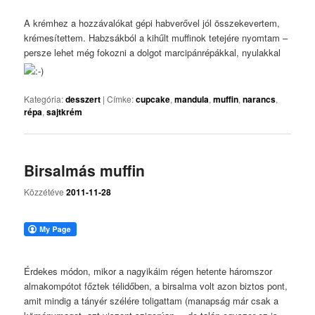
A krémhez a hozzávalókat gépi habverővel jól összekevertem,
krémesítettem. Habzsákból a kihűlt muffinok tetejére nyomtam –
persze lehet még fokozni a dolgot marcipánrépákkal, nyulakkal
Kategória:
desszert
|
Címke:
cupcake
,
mandula
,
muffin
,
narancs
,
répa
,
sajtkrém
Birsalmás muffin
Közzétéve
2011-11-28
Érdekes módon, mikor a nagyikáim régen hetente háromszor
almakompótot főztek télidőben, a birsalma volt azon biztos pont,
amit mindig a tányér szélére toligattam (manapság már csak a