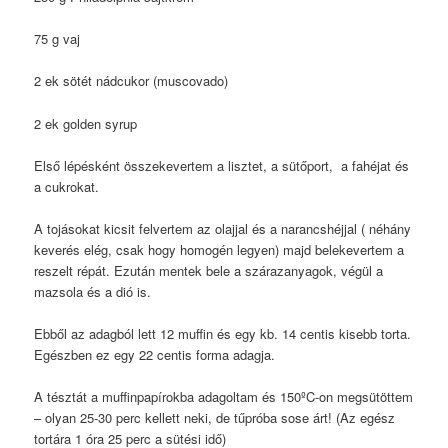
75 g vaj
2 ek sötét nádcukor (muscovado)
2 ek golden syrup
Első lépésként összekevertem a lisztet, a sütőport, a fahéjat és
a cukrokat.
A tojásokat kicsit felvertem az olajjal és a narancshéjjal ( néhány
keverés elég, csak hogy homogén legyen) majd belekevertem a
reszelt répát. Ezután mentek bele a szárazanyagok, végül a
mazsola és a dió is.
Ebből az adagból lett 12 muffin és egy kb. 14 centis kisebb torta.
Egészben ez egy 22 centis forma adagja.
A tésztát a muffinpapírokba adagoltam és 150ºC-on megsütöttem
– olyan 25-30 perc kellett neki, de tűpróba sose árt! (Az egész
tortára 1 óra 25 perc a sütési idő)