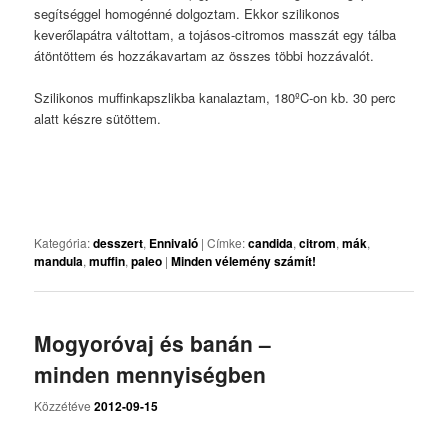
segítséggel homogénné dolgoztam. Ekkor szilikonos
keverőlapátra váltottam, a tojásos-citromos masszát egy tálba
átöntöttem és hozzákavartam az összes többi hozzávalót.
Szilikonos muffinkapszlikba kanalaztam, 180ºC-on kb. 30 perc
alatt készre sütöttem.
Kategória:
desszert
,
Ennivaló
|
Címke:
candida
,
citrom
,
mák
,
mandula
,
muffin
,
paleo
|
Minden vélemény számít!
Mogyoróvaj és banán –
minden mennyiségben
Közzétéve
2012-09-15