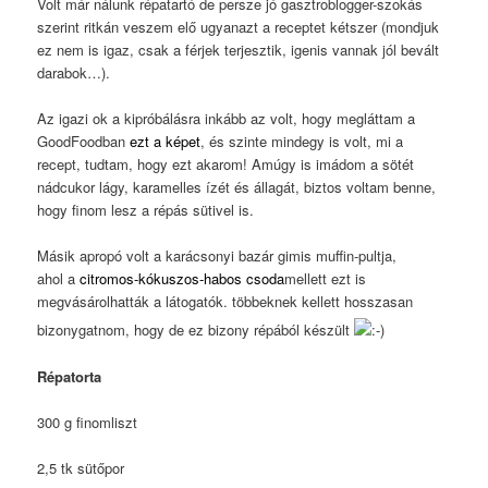
Volt már nálunk répatartó de persze jó gasztroblogger-szokás
szerint ritkán veszem elő ugyanazt a receptet kétszer (mondjuk
ez nem is igaz, csak a férjek terjesztik, igenis vannak jól bevált
darabok…).
Az igazi ok a kipróbálásra inkább az volt, hogy megláttam a
GoodFoodban
ezt a képet
, és szinte mindegy is volt, mi a
recept, tudtam, hogy ezt akarom! Amúgy is imádom a sötét
nádcukor lágy, karamelles ízét és állagát, biztos voltam benne,
hogy finom lesz a répás sütivel is.
Másik apropó volt a karácsonyi bazár gimis muffin-pultja,
ahol a
citromos-kókuszos-habos csoda
mellett ezt is
megvásárolhatták a látogatók. többeknek kellett hosszasan
bizonygatnom, hogy de ez bizony répából készült
Répatorta
300 g finomliszt
2,5 tk sütőpor