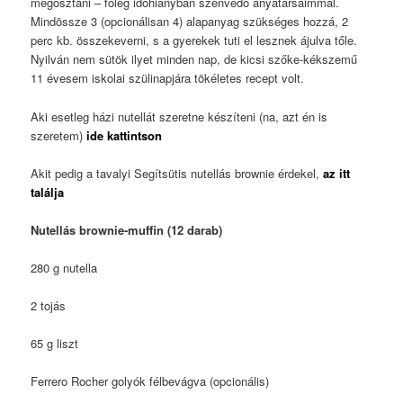
megosztani – főleg időhiányban szenvedő anyatársaimmal.
Mindössze 3 (opcionálisan 4) alapanyag szükséges hozzá, 2
perc kb. összekeverni, s a gyerekek tuti el lesznek ájulva tőle.
Nyilván nem sütök ilyet minden nap, de kicsi szőke-kékszemű
11 évesem iskolai szülinapjára tökéletes recept volt.
Aki esetleg házi nutellát szeretne készíteni (na, azt én is
szeretem)
ide kattintson
Akit pedig a tavalyi Segítsütis nutellás brownie érdekel,
az itt
találja
Nutellás brownie-muffin (12 darab)
280 g nutella
2 tojás
65 g liszt
Ferrero Rocher golyók félbevágva (opcionális)