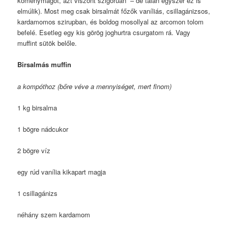
köménymagot, azt viszont szigorúan – de talán egyszer ez is
elmúlik). Most meg csak birsalmát főzők vaníliás, csillagánizsos,
kardamomos szirupban, és boldog mosollyal az arcomon tolom
befelé. Esetleg egy kis görög joghurtra csurgatom rá. Vagy
muffint sütök belőle.
Birsalmás muffin
a kompóthoz (bőre véve a mennyiséget, mert finom)
1 kg birsalma
1 bögre nádcukor
2 bögre víz
egy rúd vanília kikapart magja
1 csillagánizs
néhány szem kardamom