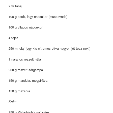
2 tk fahéj
100 g sötét, lágy nádcukor (muscovado)
100 g világos nádcukor
4 tojás
250 ml olaj (egy kis citromos olíva nagyon jót tesz neki)
1 narancs reszelt héja
200 g reszelt sárgarépa
150 g mandula, megpirítva
150 g mazsola
Krém
250 g Philadelphia sajtkrém