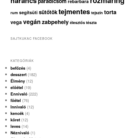
rozmaring
narancs
paradicsom
rebarbara
tejmentes
torta
sütőtök
segítsüti
rum
tejszín
vegán
zabpehely
vega
élesztős tészta
SAJTKUKAC FACEBOOK
KATEGÓRIÁK
befőzés
(4)
desszert
(182)
Élmény
(12)
előétel
(19)
Ennivaló
(222)
főétel
(76)
Innivaló
(12)
kencék
(4)
köret
(12)
leves
(14)
Néznivaló
(1)