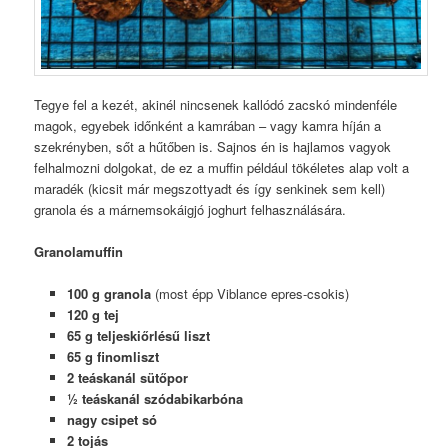
Tegye fel a kezét, akinél nincsenek kallódó zacskó mindenféle
magok, egyebek időnként a kamrában – vagy kamra híján a
szekrényben, sőt a hűtőben is. Sajnos én is hajlamos vagyok
felhalmozni dolgokat, de ez a muffin például tökéletes alap volt a
maradék (kicsit már megszottyadt és így senkinek sem kell)
granola és a márnemsokáigjó joghurt felhasználására.
Granolamuffin
100 g granola
(most épp Viblance epres-csokis)
120 g tej
65 g teljeskiőrlésű liszt
65 g finomliszt
2
teáskanál sütőpor
½
teáskanál szódabikarbóna
nagy csipet só
2 tojás