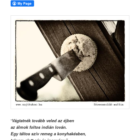
“
Vágtatnék tovább veled az éjben
az álmok foltos indián lován.
Egy táltos szív remeg a konyhakésben,