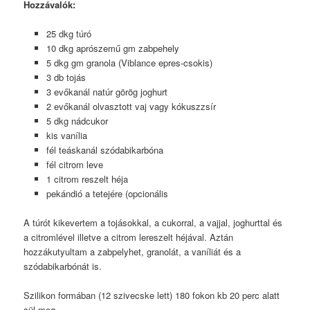
Hozzávalók:
25 dkg túró
10 dkg aprószemű gm zabpehely
5 dkg gm granola (Viblance epres-csokis)
3 db tojás
3 evőkanál natúr görög joghurt
2 evőkanál olvasztott vaj vagy kókuszzsír
5 dkg nádcukor
kis vanília
fél teáskanál szódabikarbóna
fél citrom leve
1 citrom reszelt héja
pekándió a tetejére (opcionális
A túrót kikevertem a tojásokkal, a cukorral, a vajjal, joghurttal és
a citromlével illetve a citrom lereszelt héjával. Aztán
hozzákutyultam a zabpelyhet, granolát, a vaníliát és a
szódabikarbónát is.
Szilikon formában (12 szivecske lett) 180 fokon kb 20 perc alatt
sül meg.