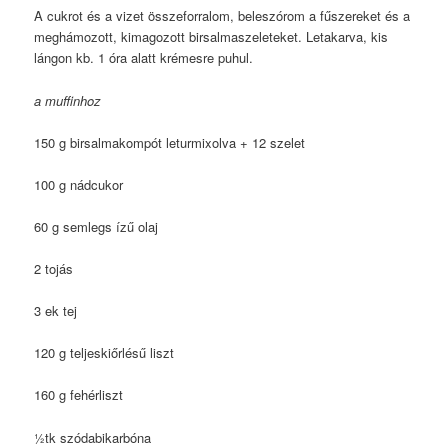
A cukrot és a vizet összeforralom, beleszórom a fűszereket és a
meghámozott, kimagozott birsalmaszeleteket. Letakarva, kis
lángon kb. 1 óra alatt krémesre puhul.
a muffinhoz
150 g birsalmakompót leturmixolva + 12 szelet
100 g nádcukor
60 g semlegs ízű olaj
2 tojás
3 ek tej
120 g teljeskiőrlésű liszt
160 g fehérliszt
½tk szódabikarbóna