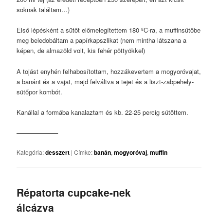
soknak találtam…)
Első lépésként a sütőt előmelegítettem 180 ºC-ra, a muffinsütőbe
meg beledobáltam a papírkapszlikat (nem mintha látszana a
képen, de almazöld volt, kis fehér pöttyökkel)
A tojást enyhén felhabosítottam, hozzákevertem a mogyoróvajat,
a banánt és a vajat, majd felváltva a tejet és a liszt-zabpehely-
sütőpor kombót.
Kanállal a formába kanalaztam és kb. 22-25 percig sütöttem.
——————–
Kategória:
desszert
|
Címke:
banán
,
mogyoróvaj
,
muffin
Répatorta cupcake-nek
álcázva