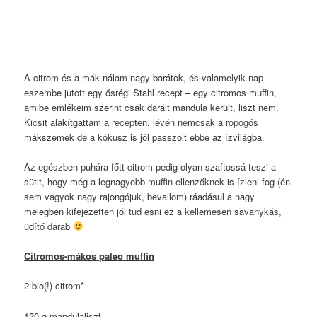
A citrom és a mák nálam nagy barátok, és valamelyik nap
eszembe jutott egy ősrégi Stahl recept – egy citromos muffin,
amibe emlékeim szerint csak darált mandula került, liszt nem.
Kicsit alakítgattam a recepten, lévén nemcsak a ropogós
mákszemek de a kókusz is jól passzolt ebbe az ízvilágba.
Az egészben puhára főtt citrom pedig olyan szaftossá teszi a
sütit, hogy még a legnagyobb muffin-ellenzőknek is ízleni fog (én
sem vagyok nagy rajongójuk, bevallom) ráadásul a nagy
melegben kifejezetten jól tud esni ez a kellemesen savanykás,
üdítő darab
Citromos-mákos paleo muffin
2 bio(!) citrom*
120 g mandulaliszt