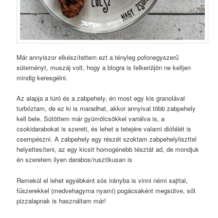
Már annyiszor elkészítettem ezt a tényleg pofonegyszerű
süteményt, muszáj volt, hogy a blogra is felkerüljön ne kelljen
mindig keresgélni.
Az alapja a túró és a zabpehely, én most egy kis granolával
turbóztam, de ez ki is maradhat, akkor annyival több zabpehely
kell bele. Sütöttem már gyümölcsökkel variálva is, a
csokidarabokat is szereti, és lehet a tetejére valami diófélét is
csempészni. A zabpehely egy részét szoktam zabpehelyliszttel
helyettesíteni, az egy kicsit homogénebb tésztát ad, de mondjuk
én szeretem ilyen darabos/rusztikusan is
Remekül el lehet egyébként sós irányba is vinni némi sajttal,
fűszerekkel (medvehagyma nyami) pogácsaként megsütve, sőt
pizzalapnak is használtam már!