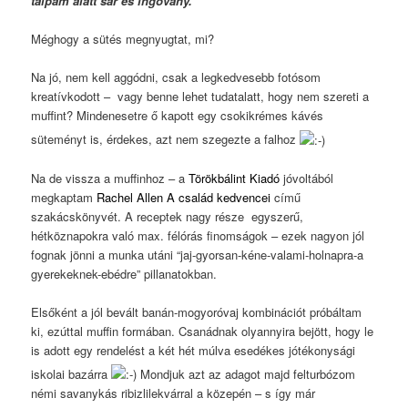
talpam alatt sár és ingovány.”
Méghogy a sütés megnyugtat, mi?
Na jó, nem kell aggódni, csak a legkedvesebb fotósom
kreatívkodott – vagy benne lehet tudatalatt, hogy nem szereti a
muffint? Mindenesetre ő kapott egy csokikrémes kávés
süteményt is, érdekes, azt nem szegezte a falhoz
Na de vissza a muffinhoz – a
Törökbálint Kiadó
jóvoltából
megkaptam
Rachel Allen A család kedvencei
című
szakácskönyvét. A receptek nagy része egyszerű,
hétköznapokra való max. félórás finomságok – ezek nagyon jól
fognak jönni a munka utáni “jaj-gyorsan-kéne-valami-holnapra-a
gyerekeknek-ebédre” pillanatokban.
Elsőként a jól bevált banán-mogyoróvaj kombinációt próbáltam
ki, ezúttal muffin formában. Csanádnak olyannyira bejött, hogy le
is adott egy rendelést a két hét múlva esedékes jótékonysági
iskolai bazárra
Mondjuk azt az adagot majd felturbózom
némi savanykás ribizlilekvárral a közepén – s így már