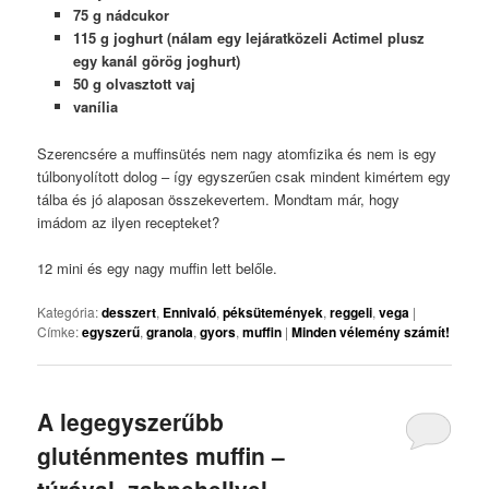
75 g nádcukor
115 g joghurt (nálam egy lejáratközeli Actimel plusz
egy kanál görög joghurt)
50 g olvasztott vaj
vanília
Szerencsére a muffinsütés nem nagy atomfizika és nem is egy
túlbonyolított dolog – így egyszerűen csak mindent kimértem egy
tálba és jó alaposan összekevertem. Mondtam már, hogy
imádom az ilyen recepteket?
12 mini és egy nagy muffin lett belőle.
Kategória:
desszert
,
Ennivaló
,
péksütemények
,
reggeli
,
vega
|
Címke:
egyszerű
,
granola
,
gyors
,
muffin
|
Minden vélemény számít!
A legegyszerűbb
gluténmentes muffin –