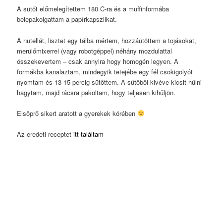
A sütőt előmelegítettem 180 C-ra és a muffinformába
belepakolgattam a papírkapszlikat.
A nutellát, lisztet egy tálba mértem, hozzáütöttem a tojásokat,
merülőmixerrel (vagy robotgéppel) néhány mozdulattal
összekevertem – csak annyira hogy homogén legyen. A
formákba kanalaztam, mindegyik tetejébe egy fél csokigolyót
nyomtam és 13-15 percig sütöttem. A sütőből kivéve kicsit hűlni
hagytam, majd rácsra pakoltam, hogy teljesen kihűljön.
Elsöprő sikert aratott a gyerekek körében
Az eredeti receptet
itt találtam