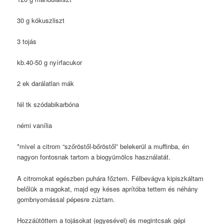
30 g kókuszliszt
3 tojás
kb.40-50 g nyírfacukor
2 ek darálatlan mák
fél tk szódabikarbóna
némi vanília
*mivel a citrom “szőröstől-bőröstől” belekerül a muffinba, én
nagyon fontosnak tartom a biogyümölcs használatát.
A citromokat egészben puhára főztem. Félbevágva kipiszkáltam
belőlük a magokat, majd egy késes aprítóba tettem és néhány
gombnyomással pépesre zúztam.
Hozzáütöttem a tojásokat (egyesével) és megintcsak gépi