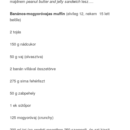
majdnem
peanut butter and jelly sandwich
lesz….
Banános-mogyoróvajas muffin
(elvileg 12, nekem 15 lett
belőle)
2 tojás
150 g nádcukor
50 g vaj (olvasztva)
2 banán villával összetörve
275 g sima fehérliszt
50 g zabpehely
1 ek sütőpor
125 mogyoróvaj (crunchy)
200 ml tej (az eredeti receptben 250 szerepelt, én azt kicsit