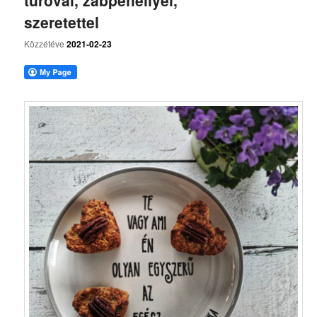
túróval, zabpehellyel,
szeretettel
Közzétéve
2021-02-23