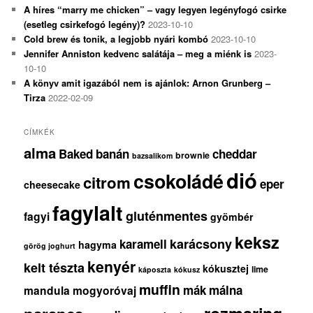
A híres “marry me chicken” – vagy legyen legényfogó csirke
(esetleg csirkefogó legény)?
2023-10-10
Cold brew és tonik, a legjobb nyári kombó
2023-10-10
Jennifer Anniston kedvenc salátája – meg a miénk is
2023-
10-10
A könyv amit igazából nem is ajánlok: Arnon Grunberg –
Tirza
2022-02-09
CÍMKÉK
alma
Baked
banán
cheddar
brownie
bazsalikom
dió
csokoládé
citrom
eper
cheesecake
fagylalt
gluténmentes
fagyi
gyömbér
keksz
karácsony
karamell
hagyma
görög joghurt
kenyér
kelt tészta
kókusztej
lime
káposzta
kókusz
muffin
mák
málna
mandula
mogyoróvaj