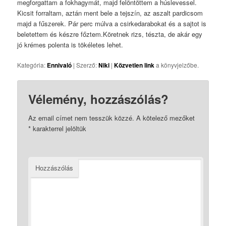
megforgattam a fokhagymát, majd felöntöttem a húslevessel.
Kicsit forraltam, aztán ment bele a tejszín, az aszalt pardicsom
majd a fűszerek. Pár perc múlva a csirkedarabokat és a sajtot is
beletettem és készre főztem.Köretnek rizs, tészta, de akár egy
jó krémes polenta is tökéletes lehet.
Kategória:
Ennivaló
| Szerző:
Niki
|
Közvetlen link
a könyvjelzőbe.
Vélemény, hozzászólás?
Az email címet nem tesszük közzé.
A kötelező mezőket
*
karakterrel jelöltük
Hozzászólás