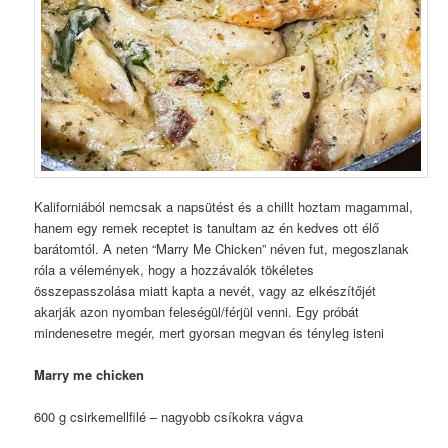
Kaliforniából nemcsak a napsütést és a chillt hoztam magammal,
hanem egy remek receptet is tanultam az én kedves ott élő
barátomtól. A neten “Marry Me Chicken” néven fut, megoszlanak
róla a vélemények, hogy a hozzávalók tökéletes
összepasszolása miatt kapta a nevét, vagy az elkészítőjét
akarják azon nyomban feleségül/férjül venni. Egy próbát
mindenesetre megér, mert gyorsan megvan és tényleg isteni
Marry me chicken
600 g csirkemellfilé – nagyobb csíkokra vágva