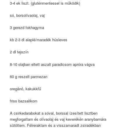
3-4 ek liszt. (gluténmentessel is működik)
só, borsolívaolaj, vaj
3 gerezd fokhagyma
kb 2-3 dl alaplé/maradék húsleves
2 dl tejszín
8-10 olajban eltett aszalt paradicsom apróra vágva
60 g reszelt parmezan
oregánó, kakukkfű
friss bazsalikom
A csirkedarabokat a sóval, borssal ízesített lisztben
megforgattam és olívaolaj és vaj keverékén aranybarnára
sütöttem. Félreraktam és a visszamaradt zsiradékban