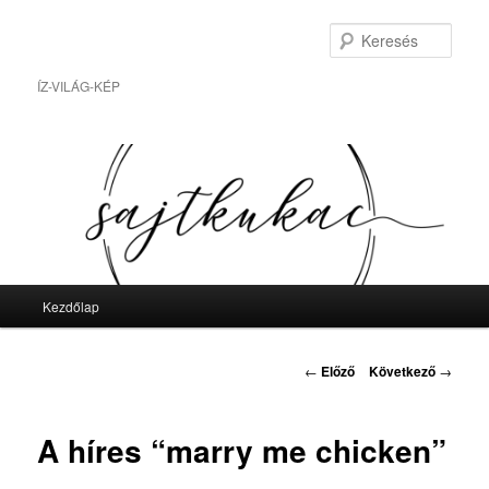
Tovább
az
Kere
elsődleges
tartalomra
ÍZ-VILÁG-KÉP
Fő
Kezdőlap
menü
Bejegyzés
←
Előző
Következő
→
navigáció
A híres “marry me chicken”