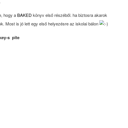
.
e, hogy a
BAKED
könyv első részéből. ha biztosra akarok
k. Most is jó lett egy első helyezésre az iskolai bálon
key-s pite