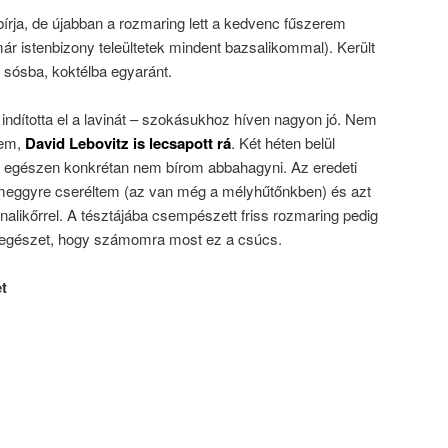
rja, de újabban a rozmaring lett a kedvenc fűszerem
ár istenbizony teleültetek mindent bazsalikommal). Került
sósba, koktélba egyaránt.
 indította el a lavinát – szokásukhoz híven nagyon jó. Nem
cem,
David Lebovitz is lecsapott rá
. Két héten belül
 egészen konkrétan nem bírom abbahagyni. Az eredeti
 meggyre cseréltem (az van még a mélyhűtőnkben) és azt
alikőrrel. A tésztájába csempészett friss rozmaring pedig
z egészet, hogy számomra most ez a csúcs.
t