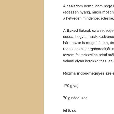
A családom nem tudom hogy bí
(egészen nyárig, mikor most m
a hétvégén mindenbe, édesbe, 
A
Baked
fiúknak ez a receptje
csoda, hogy a másik kedven
háromszor is megsütöttem, én
recept aszalt sárgabarackját
főztem fel mézzel és némi máln
valami olyan kerekké teszi a
Rozmaringos-meggyes szele
170 g vaj
70 g nádcukor
fél tk só