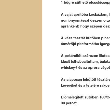
1 bögre süthető étcsokicsepp
A vajat aprítóba kockáztam,
gombnyomással összemorzsol
apránként) hogy szépen össz
A kész tésztát hűtőben pihe
átmérőjű piteformátba igazg
A pekándiót szárazon illatosr
kicsit felhabosítottam, beleke
whiskey-t és az apróra vágot
Az alaposan lehűtött tésztár
keveréket és a tetejére rako
Előmelegített sütőben 180ºC-
30 percet.