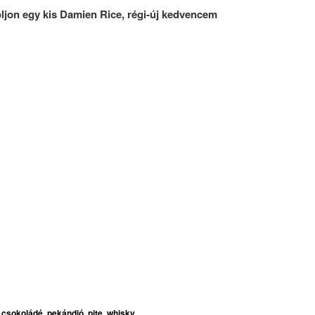
óljon egy kis Damien Rice, régi-új kedvencem
,
csokoládé
,
pekándió
,
pite
,
whisky