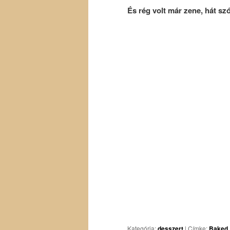
És rég volt már zene, hát sz
Kategória:
desszert
|
Címke:
Baked