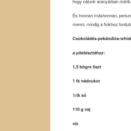
hogy nálunk aranyárban mérik
És honnan máshonnan, persz
menni, mindig a fiúkhoz fordulo
Csokoládés-
pekándiós-
whis
a pitetésztához:
1,5 bögre liszt
1 tk nádcukor
½tk só
110 g vaj
víz