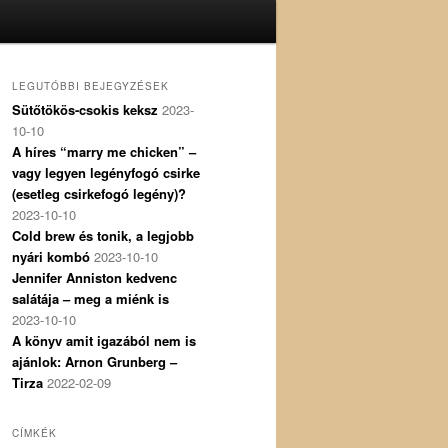
LEGUTÓBBI BEJEGYZÉSEK
Sütőtökös-csokis keksz
2023-
10-10
A híres “marry me chicken” –
vagy legyen legényfogó csirke
(esetleg csirkefogó legény)?
2023-10-10
Cold brew és tonik, a legjobb
nyári kombó
2023-10-10
Jennifer Anniston kedvenc
salátája – meg a miénk is
2023-10-10
A könyv amit igazából nem is
ajánlok: Arnon Grunberg –
Tirza
2022-02-09
CÍMKÉK