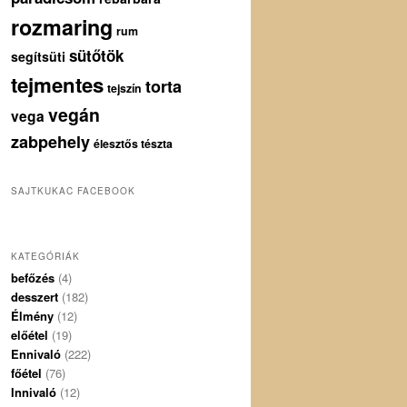
rozmaring
rum
sütőtök
segítsüti
tejmentes
torta
tejszín
vegán
vega
zabpehely
élesztős tészta
SAJTKUKAC FACEBOOK
KATEGÓRIÁK
befőzés
(4)
desszert
(182)
Élmény
(12)
előétel
(19)
Ennivaló
(222)
főétel
(76)
Innivaló
(12)