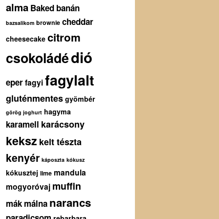
alma
Baked
banán
cheddar
brownie
bazsalikom
citrom
cheesecake
dió
csokoládé
fagylalt
eper
fagyi
gluténmentes
gyömbér
hagyma
görög joghurt
karácsony
karamell
keksz
kelt tészta
kenyér
káposzta
kókusz
mandula
kókusztej
lime
muffin
mogyoróvaj
narancs
mák
málna
paradicsom
rebarbara