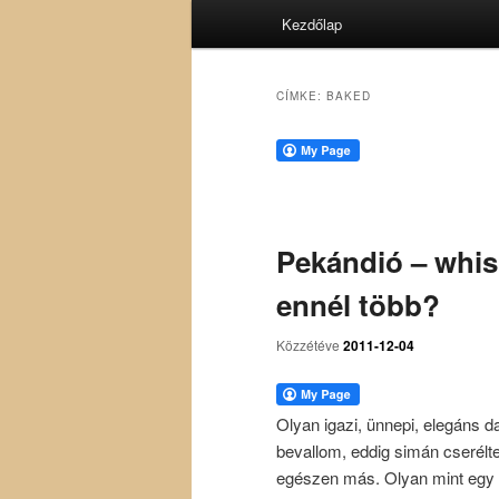
Fő
Kezdőlap
menü
CÍMKE:
BAKED
Pekándió – whisk
ennél több?
Közzétéve
2011-12-04
Olyan igazi, ünnepi, elegáns 
bevallom, eddig simán cserélt
egészen más. Olyan mint egy e