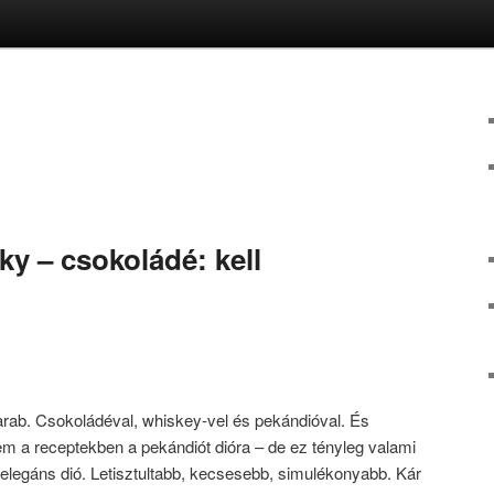
y – csokoládé: kell
darab. Csokoládéval, whiskey-vel és pekándióval. És
em a receptekben a pekándiót dióra – de ez tényleg valami
legáns dió. Letisztultabb, kecsesebb, simulékonyabb. Kár