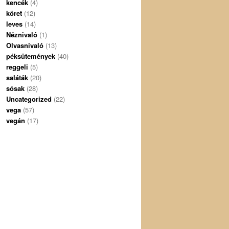
kencék
(4)
köret
(12)
leves
(14)
Néznivaló
(1)
Olvasnivaló
(13)
péksütemények
(40)
reggeli
(5)
saláták
(20)
sósak
(28)
Uncategorized
(22)
vega
(57)
vegán
(17)