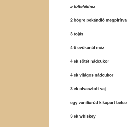
a töltelékhez
2 bögre pekándió megpirítva
3 tojás
4-5 evőkanál méz
4 ek sötét nádcukor
4 ek világos nádcukor
3 ek olvasztott vaj
egy vaníliarúd kikapart belse
3 ek whiskey