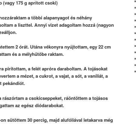
 (vagy 175 g aprított csoki)
 hozzáraktam a többi alapanyagot és néhány
tam a liszttel. Annyi vizet adagoltam hozzá (nagyon
eálljon.
ntettem 2 órát. Utána vékonyra nyújtottam, egy 22 cm
attam és a mélyhűtőbe raktam.
a pirítottam, a felét apróra daraboltam. A tojásokat
vertem a mézet, a cukrot, a vajat, a sót, a vaníliát, a
t pekándiót.
a rászórtam a csokicseppeket, ráöntöttem a tojásos
sgattam az egész diódarabokat.
on sütöttem 30 percig, majd alufóliával letakarva még