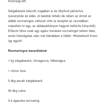
finomság lett.
Sárgabarack készült magában is és ribizlivel párosítva
(savanykás és édes, jó barátok lettek) de nálam az érmet az
alábbi rozmaringos változat vitte (a receptet az uszodában
másoltam ki egy, az ablakpárkányon hagyott befőzős könyvből).
Először félve csak egy egész kevéske rozmaringot tettem bele,
aztán kóstolgatás után már bátrabban a többit. Hihetetlenül finom
így együtt.
Rozmaringos baracklekvár
1 kg sárgabarack, kimagozva, félbevágva
1 citrom leve
5 dkg aszalt sárgabarack
50 dkg cukor
3-4 ágacska rozmaring