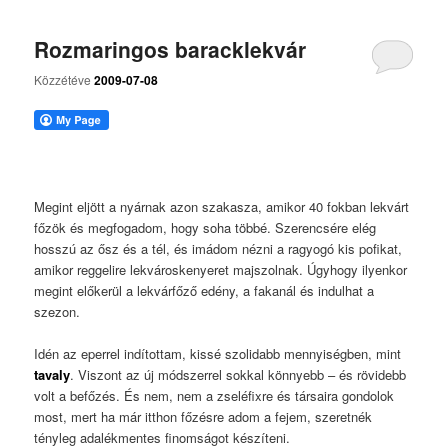
Rozmaringos baracklekvár
Közzétéve
2009-07-08
Megint eljött a nyárnak azon szakasza, amikor 40 fokban lekvárt
főzök és megfogadom, hogy soha többé. Szerencsére elég
hosszú az ősz és a tél, és imádom nézni a ragyogó kis pofikat,
amikor reggelire lekvároskenyeret majszolnak. Úgyhogy ilyenkor
megint előkerül a lekvárfőző edény, a fakanál és indulhat a
szezon.
Idén az eperrel indítottam, kissé szolidabb mennyiségben, mint
tavaly
. Viszont az új módszerrel sokkal könnyebb – és rövidebb
volt a befőzés. És nem, nem a zseléfixre és társaira gondolok
most, mert ha már itthon főzésre adom a fejem, szeretnék
tényleg adalékmentes finomságot készíteni.