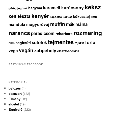
keksz
karácsony
karamell
hagyma
görög joghurt
kenyér
kelt tészta
kókusztej
lime
káposzta
kókusz
muffin
mák
málna
mandula
mogyoróvaj
rozmaring
narancs
paradicsom
rebarbara
tejmentes
torta
sütőtök
segítsüti
rum
tejszín
vegán
zabpehely
vega
élesztős tészta
SAJTKUKAC FACEBOOK
KATEGÓRIÁK
befőzés
(4)
desszert
(182)
Élmény
(12)
előétel
(19)
Ennivaló
(222)