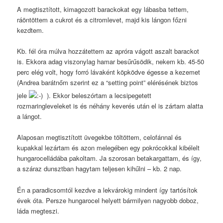
A megtisztított, kimagozott barackokat egy lábasba tettem,
ráöntöttem a cukrot és a citromlevet, majd kis lángon főzni
kezdtem.
Kb. fél óra múlva hozzátettem az apróra vágott aszalt barackot
is. Ekkora adag viszonylag hamar besűrűsödik, nekem kb. 45-50
perc elég volt, hogy forró lávaként köpködve égesse a kezemet
(Andrea barátnőm szerint ez a “setting point” elérésének biztos
jele
). Ekkor beleszórtam a lecsipegetett
rozmaringleveleket is és néhány keverés után el is zártam alatta
a lángot.
Alaposan megtisztított üvegekbe töltöttem, celofánnal és
kupakkal lezártam és azon melegében egy pokrócokkal kibélelt
hungarocelládába pakoltam. Ja szorosan betakargattam, és így,
a száraz dunsztban hagytam teljesen kihűlni – kb. 2 nap.
Én a paradicsomtól kezdve a lekvárokig mindent így tartósítok
évek óta. Persze hungarocel helyett bármilyen nagyobb doboz,
láda megteszi.