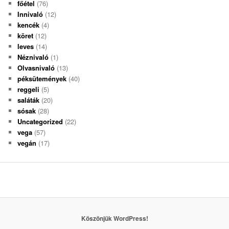
főétel
(76)
Innivaló
(12)
kencék
(4)
köret
(12)
leves
(14)
Néznivaló
(1)
Olvasnivaló
(13)
péksütemények
(40)
reggeli
(5)
saláták
(20)
sósak
(28)
Uncategorized
(22)
vega
(57)
vegán
(17)
Köszönjük WordPress!