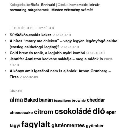
Kategória:
befőzés
,
Ennivaló
|
Címke:
homemade
,
lekvár
,
rozmaring
,
sárgabarack
|
Minden vélemény számít!
LEGUTÓBBI BEJEGYZÉSEK
Sütőtökös-csokis keksz
2023-10-10
A híres “marry me chicken” – vagy legyen legényfogó csirke
(esetleg csirkefogó legény)?
2023-10-10
Cold brew és tonik, a legjobb nyári kombó
2023-10-10
Jennifer Anniston kedvenc salátája – meg a miénk is
2023-
10-10
A könyv amit igazából nem is ajánlok: Arnon Grunberg –
Tirza
2022-02-09
CÍMKÉK
alma
Baked
banán
cheddar
brownie
bazsalikom
dió
csokoládé
citrom
eper
cheesecake
fagylalt
gluténmentes
fagyi
gyömbér