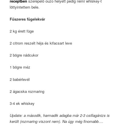
receptben
szerepelő ouzo helyett pedig némi whiskey-t
löttyintettem bele.
Fűszeres fügelekvár
2 kg érett füge
2 citrom reszelt héja és kifacsart leve
2 bögre nádcukor
1 bögre méz
2 babérlevél
2 ágacska rozmaring
3-4 ek whiskey
Update: a második, harmadik adagba már 2-3 csillagánizs is
került (rozmaring viszont nem). Na úgy még finomabb….