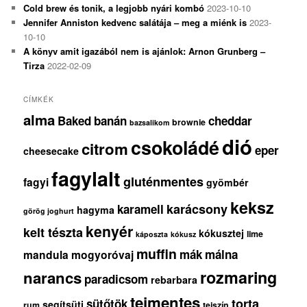
Cold brew és tonik, a legjobb nyári kombó
2023-10-10
Jennifer Anniston kedvenc salátája – meg a miénk is
2023-
10-10
A könyv amit igazából nem is ajánlok: Arnon Grunberg –
Tirza
2022-02-09
CÍMKÉK
alma
Baked
banán
cheddar
brownie
bazsalikom
dió
csokoládé
citrom
eper
cheesecake
fagylalt
gluténmentes
fagyi
gyömbér
keksz
karácsony
karamell
hagyma
görög joghurt
kenyér
kelt tészta
kókusztej
lime
káposzta
kókusz
muffin
mák
málna
mandula
mogyoróvaj
rozmaring
narancs
paradicsom
rebarbara
tejmentes
torta
sütőtök
segítsüti
rum
tejszín