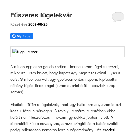
Fűszeres fügelekvár
Közzétéve
2009-08-28
A minap épp azon gondolkodtam, honnan kéne fügét szerezni,
mikor az Uram hívott, hogy kapott egy nagy zacskóval. Ilyen a
sors. S mivel épp volt egy gyerekementes napom, kipróbáltam
néhány fügés finomságot (szám szerint ötöt – posztok szép
sorban).
Elsőként jöjjön a fügelekvár, mert úgy hallottam anyukám is ezt
készül főzni a hétvégén. A tavalyi lekvárral ellentétben ebbe
került némi fűszerezés – nekem így sokkal jobban ízlett. A
citromlétől kissé savanykás, a rozmaringtól és a babérlevéltől
pedig kellemesen zamatos lesz a végeredmény. Az
eredeti