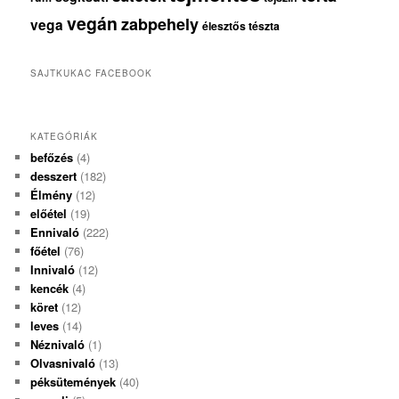
vegán
zabpehely
vega
élesztős tészta
SAJTKUKAC FACEBOOK
KATEGÓRIÁK
befőzés
(4)
desszert
(182)
Élmény
(12)
előétel
(19)
Ennivaló
(222)
főétel
(76)
Innivaló
(12)
kencék
(4)
köret
(12)
leves
(14)
Néznivaló
(1)
Olvasnivaló
(13)
péksütemények
(40)