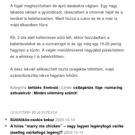
A fügét megtisztítottam és apró darabokra vágtam. Egy nagy
lábasba raktam a gyümölcsöt, ráreszeltem a citromok héját és a
levüket is belefacsartam. Ment hozzá a cukor és és a méz is,
majd elkezdtem főzni.
Kb. 2 óra alatt kellemesen sűrű lett, ekkor hozzáadtam a
babérleveleket és a rozmaringot is és így még egy 15-20 percig
hagytam a tűzön. A végén merülőmixerrel nagyjából pürésítettem
és a whiskey-t is beleöntöttem.
A kész lekvárt előkészített tiszta üvegekbe töltöttem, majd
szárazdunsztba rakva hagytam kihűlni.
Kategória:
befőzés
,
Ennivaló
|
Címke:
csillagánizs
,
füge
,
rozmaring
,
szilvalekvár
|
Minden vélemény számít!
LEGUTÓBBI BEJEGYZÉSEK
Sütőtökös-csokis keksz
2023-10-10
A híres “marry me chicken” – vagy legyen legényfogó csirke
(esetleg csirkefogó legény)?
2023-10-10