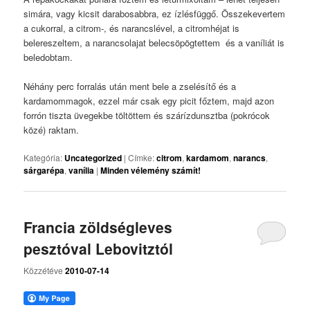
simára, vagy kicsit darabosabbra, ez ízlésfüggő. Összekevertem
a cukorral, a citrom-, és narancslével, a citromhéjat is
belereszeltem, a narancsolajat belecsöpögtettem és a vaníliát is
beledobtam.
Néhány perc forralás után ment bele a zselésítő és a
kardamommagok, ezzel már csak egy picit főztem, majd azon
forrón tiszta üvegekbe töltöttem és szárízdunsztba (pokrócok
közé) raktam.
Kategória:
Uncategorized
|
Címke:
citrom
,
kardamom
,
narancs
,
sárgarépa
,
vanília
|
Minden vélemény számít!
Francia zöldségleves
pesztóval Lebovitztól
Közzétéve
2010-07-14