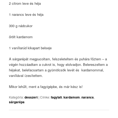
2 citrom leve és héja
1 narancs leve és héja
300 g nádcukor
őrölt kardamom
1 vaníliarúd kikapart belseje
A sárgarépát megpucoltam, felszeleteltem és puhára főztem – a
végén hozzáadtam a cukrot is, hogy elolvadjon. Belereszeltem a
héjakat, belefacsartam a gyümölcsök levét és kardamommal,
vaníliával ízesítettem.
Mikor lehűlt, ment a fagyigépbe, és már kész is!
Kategória:
desszert
|
Címke:
fagylalt
,
kardamom
,
narancs
,
sárgarépa