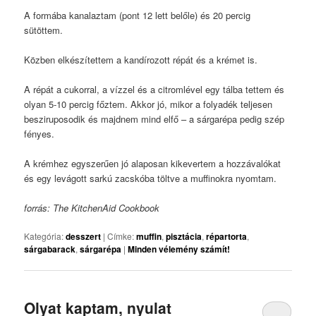
A formába kanalaztam (pont 12 lett belőle) és 20 percig
sütöttem.
Közben elkészítettem a kandírozott répát és a krémet is.
A répát a cukorral, a vízzel és a citromlével egy tálba tettem és
olyan 5-10 percig főztem. Akkor jó, mikor a folyadék teljesen
besziruposodik és majdnem mind elfő – a sárgarépa pedig szép
fényes.
A krémhez egyszerűen jó alaposan kikevertem a hozzávalókat
és egy levágott sarkú zacskóba töltve a muffinokra nyomtam.
forrás: The KitchenAid Cookbook
Kategória:
desszert
|
Címke:
muffin
,
pisztácia
,
répartorta
,
sárgabarack
,
sárgarépa
|
Minden vélemény számít!
Olyat kaptam, nyulat