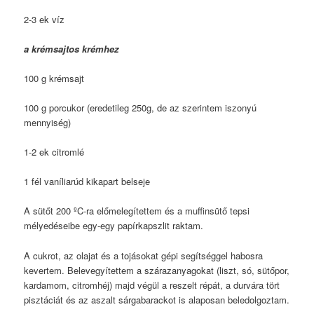
2-3 ek víz
a krémsajtos krémhez
100 g krémsajt
100 g porcukor (eredetileg 250g, de az szerintem iszonyú
mennyiség)
1-2 ek citromlé
1 fél vaníliarúd kikapart belseje
A sütőt 200 ºC-ra előmelegítettem és a muffinsütő tepsi
mélyedéseibe egy-egy papírkapszlit raktam.
A cukrot, az olajat és a tojásokat gépi segítséggel habosra
kevertem. Belevegyítettem a szárazanyagokat (liszt, só, sütőpor,
kardamom, citromhéj) majd végül a reszelt répát, a durvára tört
pisztáciát és az aszalt sárgabarackot is alaposan beledolgoztam.