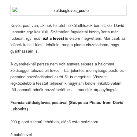
Kevés pasi van, akinek feltétel nélkül elhiszek bármit, de David
Lebovitz egy közülük. Számtalan fagylalttal bizonyította már
tudását, így most
ezt a levest
is elsőre megvettem. Már csak az
időnek kellett kicsit lehűlnie, meg a piacra elszaladnom, hogy
gyárthassam is.
A gyerekeknél persze nem volt annyira sikeres a halomnyi
zöldséggel telezsúfolt leves – bár jelentős mennyiségű pesto és
pecorino hozzáadásával azért ők is megették. Viszont
legközelebb a tésztát teljesen kihagynám belőle, inkább valami
főtt gabonát adnék hozzá betétnek – mondjuk árpagyöngyöt.
Francia zöldségleves pestóval (Soupe au Pistou from David
Lebovitz)
200 g apró szemű fehérbab, előző este beáztatva
2 babérlevél