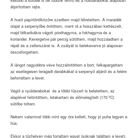
később a sütőbe is be tudunk tenni) és a húsdarabokat alaposan
átpirítottam rajta.
A husit papírtörölközőre szedtem majd félretettem. A maradék
olajat a serpenyőbe öntöttem, ment rá a hosszában kettészelt,
majd félkarikákra vágott póréhagyma, a fokhagyma és a
koriander. Kevergetve pár percig sütöttem, majd hozzáadtam a
répát és a zellerszárat is. A zsályát is belekeverve jó alaposan
összeforgattam.
A lángot nagyobbra véve hozzáöntöttem a bort, felkapargattam
az esetlegesen leragadt darabkákat a serpenyő aljáról és a felére
beforraltam a levet.
Végül a nyúldarabokat és a többi fűszert is beletettem, az
alaplével felöntöttem, letakartam és előmelegített (170 ºC)
sütőbe toltam.
Nekem valamivel több mint egy óra kellett, hogy jó puha legyen a
hús.
Ekkor a tűzhelyen még forraltam egyet (soknak találtam a levet),