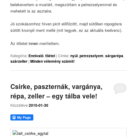
belekevertem a mustárt, megszórtam a petrezselyemmel és
mehetett is az asztalra.
Jó szokásomhoz híven picit előfőzött, majd sütőben ropogósra
sütött krumpli ment mellé (mit tegyek, ez az aktuális kedvenc).
Az ötletet
innen
merítettem.
Kategória:
Ennivaló
,
főétel
|
Címke:
nyúl
,
petrezselyem
,
sárgarépa
,
szárzeller
|
Minden vélemény számít!
Csirke, paszternák, vargánya,
répa, zeller – egy tálba vele!
Közzétéve
2010-01-30