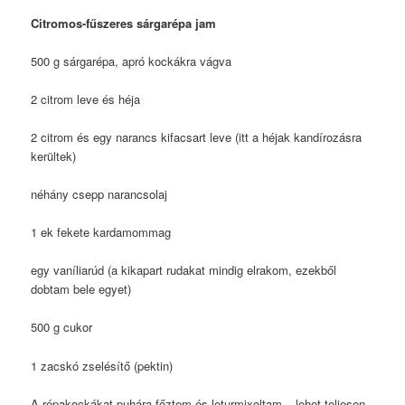
Citromos-fűszeres sárgarépa jam
500 g sárgarépa, apró kockákra vágva
2 citrom leve és héja
2 citrom és egy narancs kifacsart leve (itt a héjak kandírozásra
kerültek)
néhány csepp narancsolaj
1 ek fekete kardamommag
egy vaníliarúd (a kikapart rudakat mindig elrakom, ezekből
dobtam bele egyet)
500 g cukor
1 zacskó zselésítő (pektin)
A répakockákat puhára főztem és leturmixoltam – lehet teljesen