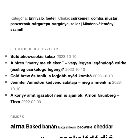
Kategória:
Ennivaló
,
főétel
|
Címke:
csirkemell
,
gomba
,
mustár
,
paszternák
,
sárgarépa
,
vargánya
,
zeller
|
Minden vélemény
számít!
LEGUTÓBBI BEJEGYZÉSEK
Sütőtökös-csokis keksz
2023-10-10
A híres “marry me chicken” – vagy legyen legényfogó csirke
(esetleg csirkefogó legény)?
2023-10-10
Cold brew és tonik, a legjobb nyári kombó
2023-10-10
Jennifer Anniston kedvenc salátája – meg a miénk is
2023-
10-10
A könyv amit igazából nem is ajánlok: Arnon Grunberg –
Tirza
2022-02-09
CÍMKÉK
alma
Baked
banán
cheddar
brownie
bazsalikom