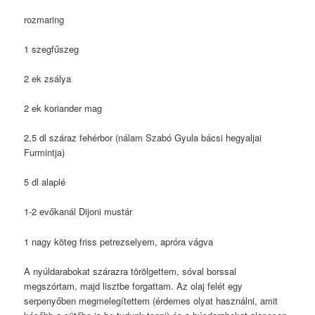
rozmaring
1 szegfűszeg
2 ek zsálya
2 ek koriander mag
2,5 dl száraz fehérbor (nálam Szabó Gyula bácsi hegyaljai
Furmintja)
5 dl alaplé
1-2 evőkanál Dijoni mustár
1 nagy köteg friss petrezselyem, apróra vágva
A nyúldarabokat szárazra törölgettem, sóval borssal
megszórtam, majd lisztbe forgattam. Az olaj felét egy
serpenyőben megmelegítettem (érdemes olyat használni, amit