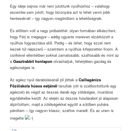
Egy ideje sajnos már nem jutottunk nyúlhúshoz – valahogy
eszembe sem jutott, hogy bizonyára azt is lehet venni jobb
henteseknél – így nagyon megörültem a lehetőségnek.
És előttem volt a nagy próbatéttel: olyan formában elkészíteni,
hogy Férj is megegye – eddig ugyanis mereven elzárkózott a
nyúlhús fogyasztása elől. Pedig – és lehet, hogy ezzel nem
leszek túl népszerű – szerintem a nyúlhús kifejezetten finom. A
csirkével ellentétben sokkal zamatosabb, szaftosabb és mint az
a
Gasztrabbit honlapon
olvashatjuk, fehérjében gazdag és
egészséges is.
Az egész nyúl darabolásánál jól jöttek a
Csillagánizs
Főzőiskola húsos estjénél
tanultak (ott is szétbontottunk egy
egészet) és végül az összes darab egy zöldséges, mustáros
egytálételbe került. Az elején az összes húsdarabot jó alaposan
átpirítottam, majd a zöldségekkel együtt a sütőben puhára
pároltam – így nagyon klassz, szaftos maradt. És az uram is
megette