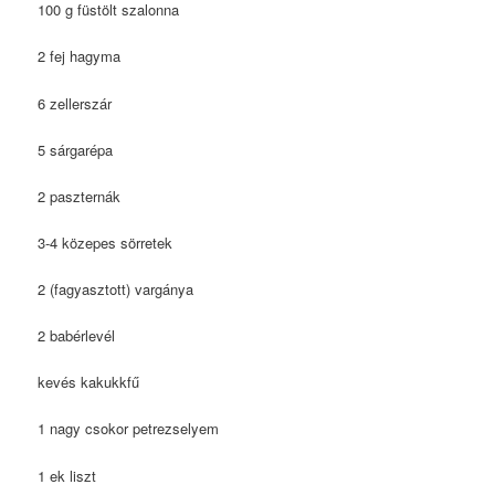
100 g füstölt szalonna
2 fej hagyma
6 zellerszár
5 sárgarépa
2 paszternák
3-4 közepes sörretek
2 (fagyasztott) vargánya
2 babérlevél
kevés kakukkfű
1 nagy csokor petrezselyem
1 ek liszt