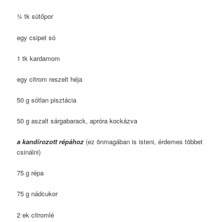
¾ tk sütőpor
egy csipet só
1 tk kardamom
egy citrom reszelt héja
50 g sótlan pisztácia
50 g aszalt sárgabarack, apróra kockázva
a kandírozott répához
(ez önmagában is isteni, érdemes többet
csinálni)
75 g répa
75 g nádcukor
2 ek citromlé