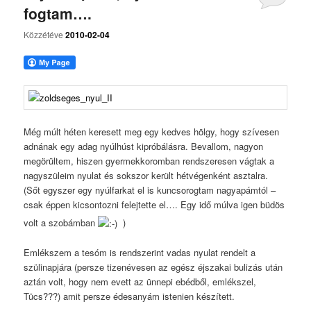
fogtam….
Közzétéve
2010-02-04
Még múlt héten keresett meg egy kedves hölgy, hogy szívesen
adnának egy adag nyúlhúst kipróbálásra. Bevallom, nagyon
megörültem, hiszen gyermekkoromban rendszeresen vágtak a
nagyszüleim nyulat és sokszor került hétvégenként asztalra.
(Sőt egyszer egy nyúlfarkat el is kuncsorogtam nagyapámtól –
csak éppen kicsontozni felejtette el…. Egy idő múlva igen büdös
volt a szobámban
)
Emlékszem a tesóm is rendszerint vadas nyulat rendelt a
szülinapjára (persze tizenévesen az egész éjszakai bulizás után
aztán volt, hogy nem evett az ünnepi ebédből, emlékszel,
Tücs???) amit persze édesanyám istenien készített.