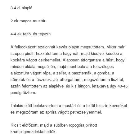
3-4 dl alaplé
2 ek magos mustár
4-4 ek tejföl és tejszín
A felkockázott szalonnát kevés olajon megsütöttem. Mikor már
szépen pirult, hozzátettem a hagymát, majd kicsivel később a
kockára vágott csirkemellet. Alaposan átforgattam a húst, hogy
minden oldala megsüljön, majd ment bele a a tetszőleges
alakzatúra vágott répa, a zeller, a paszternák, a gomba, a
sörretek és a fűszerek. Jól átforgattam , megszórtam a liszttel,
aztán felöntöttem az alaplével és kis lángon, letakarva úgy 40-45
percig főztem.
Tálalás előtt belekevertem a mustárt és a tejföl-tejszín keveréket
és megszórtam az apróra vágott petrezselyemmel.
Kicsit előfőzött, majd a sütőben ropogóra pirított
krumpligerezdekkel ettük.