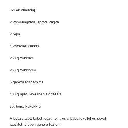
3-4 ek olívaolaj
2 vöröshagyma, apróra vágva
2 répa
1 közepes cukkini
250 g zöldbab
250 g zöldborsó
6 gerezd fokhagyma
100 g apró, levesbe való tészta
só, bors, kakukkfű
A beázatatott babot leszűrtem, és a babérlevéllel és sóval
ízesített vízben puhára főztem.