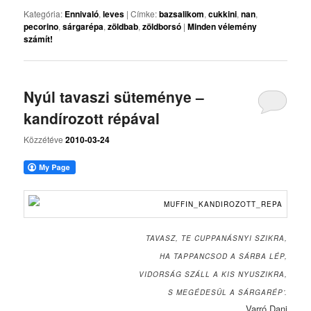
Kategória:
Ennivaló
,
leves
|
Címke:
bazsalikom
,
cukkini
,
nan
,
pecorino
,
sárgarépa
,
zöldbab
,
zöldborsó
|
Minden vélemény
számít!
Nyúl tavaszi süteménye –
kandírozott répával
Közzétéve
2010-03-24
TAVASZ, TE CUPPANÁSNYI SZIKRA,
HA TAPPANCSOD A SÁRBA LÉP,
VIDORSÁG SZÁLL A KIS NYUSZIKRA,
S MEGÉDESÜL A SÁRGARÉP’.
Varró Dani