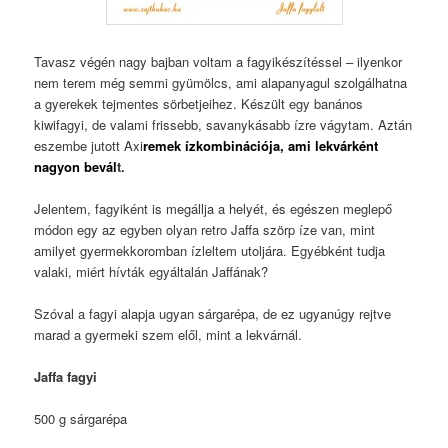
Tavasz végén nagy bajban voltam a fagyikészítéssel – ilyenkor
nem terem még semmi gyümölcs, ami alapanyagul szolgálhatna
a gyerekek tejmentes sörbetjeihez. Készült egy banános
kiwifagyi, de valami frissebb, savanykásabb ízre vágytam. Aztán
eszembe jutott Axi
remek ízkombinációja, ami lekvárként
nagyon bevál
t.
Jelentem, fagyiként is megállja a helyét, és egészen meglepő
módon egy az egyben olyan retro Jaffa szörp íze van, mint
amilyet gyermekkoromban ízleltem utoljára. Egyébként tudja
valaki, miért hívták egyáltalán Jaffának?
Szóval a fagyi alapja ugyan sárgarépa, de ez ugyanúgy rejtve
marad a gyermeki szem elől, mint a lekvárnál.
Jaffa fagyi
500 g sárgarépa