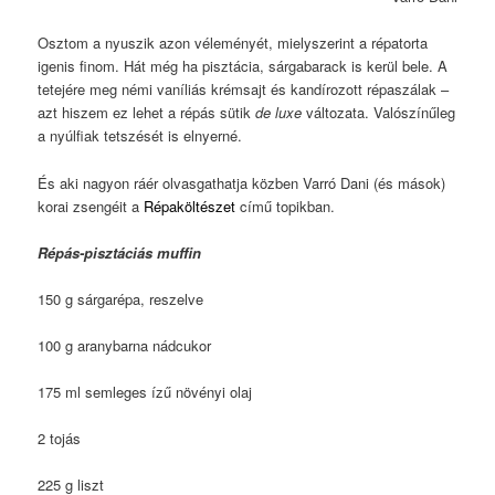
Osztom a nyuszik azon véleményét, mielyszerint a répatorta
igenis finom. Hát még ha pisztácia, sárgabarack is kerül bele. A
tetejére meg némi vaníliás krémsajt és kandírozott répaszálak –
azt hiszem ez lehet a répás sütik
de luxe
változata. Valószínűleg
a nyúlfiak tetszését is elnyerné.
És aki nagyon ráér olvasgathatja közben Varró Dani (és mások)
korai zsengéit a
Répaköltészet
című topikban.
Répás-pisztáciás muffin
150 g sárgarépa, reszelve
100 g aranybarna nádcukor
175 ml semleges ízű növényi olaj
2 tojás
225 g liszt