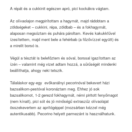
A répát és a cukkinit egészen apró, pici kockákra vágtam.
Az olívaolajon megpirítottam a hagymát, majd rádobtam a
zöldségeket – cukkini, répa, zöldbab – és a fokhagymát,
alaposan megsóztam és puhára pároltam. Kevés kakukkfűvel
ízesítettem, majd ment bele a fehérbab (a főzővízzel együtt) és
a mirelit borsó is.
Végül a tésztát is belefőztem és sóval, borssal igazítottam az
ízén – valamint még vizet adtam hozzá, a sűrűségét mindenki
beállíthatja, ahogy neki tetszik.
Tálaláskor egy-egy evőkanálnyi pecorinóval bekevert házi
bazsalikom-pestóval koronáztam meg. Ehhez jó sok
bazsalikomot, 1-2 gerezd fokhagymát, némi piritott fenyőmagot
(nem kínait), pici sót és jó minőségű extraszűz olívaolajat
összekevertem az aprítógéppel (mozsárban kézzel még
autentikusabb). Pecorino helyett parmezánt is használhatunk.