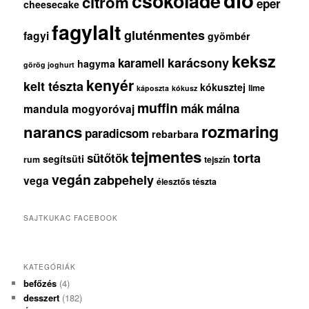
dió
csokoládé
citrom
eper
cheesecake
fagylalt
gluténmentes
fagyi
gyömbér
keksz
karácsony
karamell
hagyma
görög joghurt
kenyér
kelt tészta
kókusztej
lime
káposzta
kókusz
muffin
mák
málna
mandula
mogyoróvaj
rozmaring
narancs
paradicsom
rebarbara
tejmentes
torta
sütőtök
segítsüti
rum
tejszín
vegán
zabpehely
vega
élesztős tészta
SAJTKUKAC FACEBOOK
KATEGÓRIÁK
befőzés
(4)
desszert
(182)