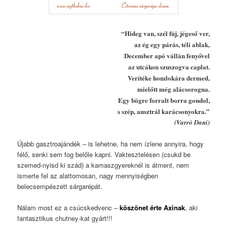
“Hideg van, szél fúj, jégeső ver,
az ég egy párás, téli ablak,
December apó vállán fenyővel
az utcákon szuszogva caplat.
Verítéke homlokára dermed,
mielőtt még alácsorogna.
Egy bögre forralt borra gondol,
s szép, ausztrál karácsonyokra.”
(Varró Dani)
Újabb gasztroajándék – is lehetne, ha nem ízlene annyira, hogy
félő, senki sem fog belőle kapni. Vaktesztelésen (csukd be
szemed-nyisd ki szád) a kamaszgyereknél is átment, nem
ismerte fel az alattomosan, nagy mennyiségben
belecsempészett sárgarépát.
Nálam most ez a csúcskedvenc –
köszönet érte Axinak
, aki
fantasztikus chutney-kat gyárt!!!