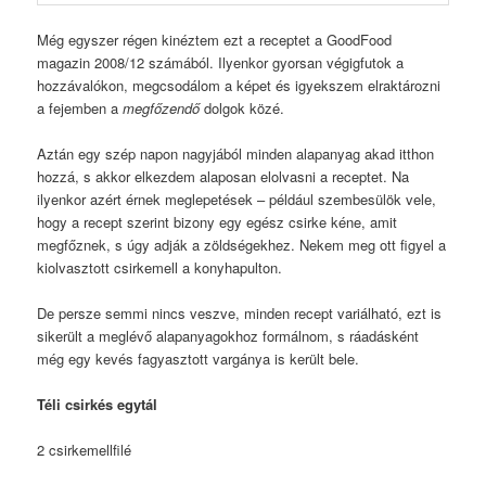
Még egyszer régen kinéztem ezt a receptet a GoodFood
magazin 2008/12 számából. Ilyenkor gyorsan végigfutok a
hozzávalókon, megcsodálom a képet és igyekszem elraktározni
a fejemben a
megfőzendő
dolgok közé.
Aztán egy szép napon nagyjából minden alapanyag akad itthon
hozzá, s akkor elkezdem alaposan elolvasni a receptet. Na
ilyenkor azért érnek meglepetések – például szembesülök vele,
hogy a recept szerint bizony egy egész csirke kéne, amit
megfőznek, s úgy adják a zöldségekhez. Nekem meg ott figyel a
kiolvasztott csirkemell a konyhapulton.
De persze semmi nincs veszve, minden recept variálható, ezt is
sikerült a meglévő alapanyagokhoz formálnom, s ráadásként
még egy kevés fagyasztott vargánya is került bele.
Téli csirkés egytál
2 csirkemellfilé