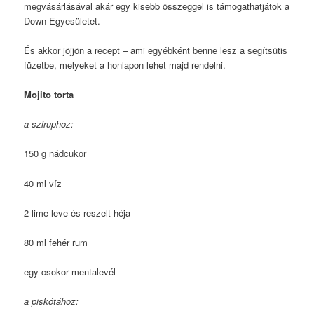
megvásárlásával akár egy kisebb összeggel is támogathatjátok a
Down Egyesületet.
És akkor jöjjön a recept – ami egyébként benne lesz a segítsütis
füzetbe, melyeket a honlapon lehet majd rendelni.
Mojito torta
a sziruphoz:
150 g nádcukor
40 ml víz
2 lime leve és reszelt héja
80 ml fehér rum
egy csokor mentalevél
a piskótához: