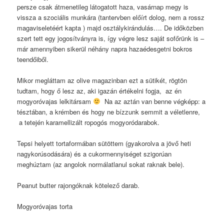
persze csak átmenetileg látogatott haza, vasárnap megy is
vissza a szociális munkára (tantervben előírt dolog, nem a rossz
magaviseletéért kapta ) majd osztálykirándulás…. De időközben
szert tett egy jogosítványra is, így végre lesz saját sofőrünk is –
már amennyiben sikerül néhány napra hazaédesgetni bokros
teendőiből.
Mikor megláttam az olive magazinban ezt a sütikét, rögtön
tudtam, hogy ő lesz az, aki igazán értékelni fogja, az én
mogyoróvajas lelkitársam
Na az aztán van benne végképp: a
tésztában, a krémben és hogy ne bízzunk semmit a véletlenre,
a tetején karamellizált ropogós mogyoródarabok.
Tepsi helyett tortaformában sütöttem (gyakorolva a jövő heti
nagykorúsodására) és a cukormennyiséget szigorúan
meghúztam (az angolok normálatlanul sokat raknak bele).
Peanut butter rajongóknak kötelező darab.
Mogyoróvajas torta