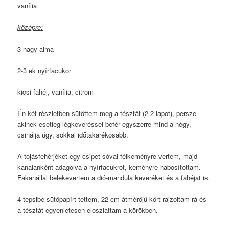
vanília
középre:
3 nagy alma
2-3 ek nyírfacukor
kicsi fahéj, vanília, citrom
Én két részletben sütöttem meg a tésztát (2-2 lapot), persze
akinek esetleg légkeveréssel befér egyszerre mind a négy,
csinálja úgy, sokkal időtakarékosabb.
A tojásfehérjéket egy csipet sóval félkeményre vertem, majd
kanalanként adagolva a nyírfacukrot, keményre habosítottam.
Fakanállal belekevertem a dió-mandula keveréket és a fahéjat is.
4 tepsibe sütőpapírt tettem, 22 cm átmérőjű kört rajzoltam rá és
a tésztát egyenletesen eloszlattam a körökben.