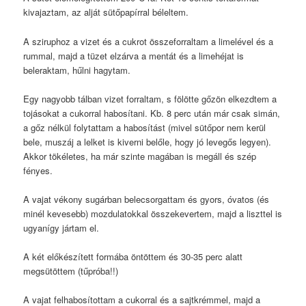
kivajaztam, az alját sütőpapírral béleltem.
A sziruphoz a vizet és a cukrot összeforraltam a limelével és a
rummal, majd a tüzet elzárva a mentát és a limehéjat is
beleraktam, hűlni hagytam.
Egy nagyobb tálban vizet forraltam, s fölötte gőzön elkezdtem a
tojásokat a cukorral habosítani. Kb. 8 perc után már csak simán,
a gőz nélkül folytattam a habosítást (mivel sütőpor nem kerül
bele, muszáj a lelket is kiverni belőle, hogy jó levegős legyen).
Akkor tökéletes, ha már szinte magában is megáll és szép
fényes.
A vajat vékony sugárban belecsorgattam és gyors, óvatos (és
minél kevesebb) mozdulatokkal összekevertem, majd a liszttel is
ugyanígy jártam el.
A két előkészített formába öntöttem és 30-35 perc alatt
megsütöttem (tűpróba!!)
A vajat felhabosítottam a cukorral és a sajtkrémmel, majd a