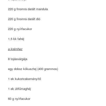
220 g finomra darált mandula
220 g finomra darált dió
220 g nyírfacukor
1,5 kk fahéj
a krémhez
8 tojássárgája
egy doboz kókusztej (400 grammos)
1 ek kukoricakeményítő
1 ek útifűmaghéj
60 g nyírfacukor