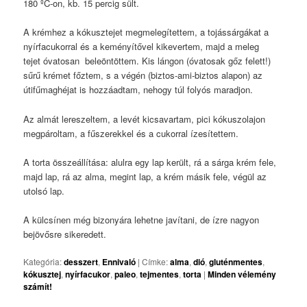
180 ºC-on, kb. 15 percig sült.
A krémhez a kókusztejet megmelegítettem, a tojássárgákat a
nyírfacukorral és a keményítővel kikevertem, majd a meleg
tejet óvatosan beleöntöttem. Kis lángon (óvatosak gőz felett!)
sűrű krémet főztem, s a végén (biztos-ami-biztos alapon) az
útifűmaghéjat is hozzáadtam, nehogy túl folyós maradjon.
Az almát lereszeltem, a levét kicsavartam, pici kókuszolajon
megpároltam, a fűszerekkel és a cukorral ízesítettem.
A torta összeállítása: alulra egy lap került, rá a sárga krém fele,
majd lap, rá az alma, megint lap, a krém másik fele, végül az
utolsó lap.
A külcsínen még bizonyára lehetne javítani, de ízre nagyon
bejövősre sikeredett.
Kategória:
desszert
,
Ennivaló
|
Címke:
alma
,
dió
,
gluténmentes
,
kókusztej
,
nyírfacukor
,
paleo
,
tejmentes
,
torta
|
Minden vélemény
számít!