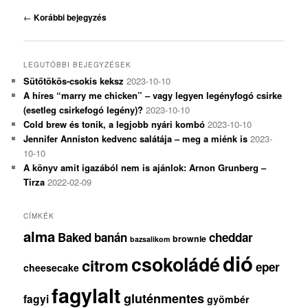
Bejegyzés
←
Korábbi bejegyzés
navigáció
LEGUTÓBBI BEJEGYZÉSEK
Sütőtökös-csokis keksz
2023-10-10
A híres “marry me chicken” – vagy legyen legényfogó csirke
(esetleg csirkefogó legény)?
2023-10-10
Cold brew és tonik, a legjobb nyári kombó
2023-10-10
Jennifer Anniston kedvenc salátája – meg a miénk is
2023-
10-10
A könyv amit igazából nem is ajánlok: Arnon Grunberg –
Tirza
2022-02-09
CÍMKÉK
alma
Baked
banán
cheddar
brownie
bazsalikom
dió
csokoládé
citrom
eper
cheesecake
fagylalt
gluténmentes
fagyi
gyömbér