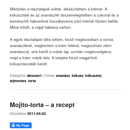
Miközben a tésztalapok sültek, elkészítettem a krémet. A
kókusztejet és az ananászlét összemelegítettem a cukorral és a
keményítőt habverővel hozzákeverve sűrű krémet főztem belőle.
Mikor kihűlt, a vajjal habosra vertem.
A egyik tésztalapot tálra tettem, kicsit meglocsoltam a rumos
ananászlével, megkentem a krém felével, megszórtam némi
ananásszal, erre került a másik lap, szintén meglocsolgatva,
majd a krém másik fele. A tetejére kicsit megpirított
kókuszreszelék került.
Kategória:
desszert
|
Címke:
ananász
,
kókusz
,
kókusztej
,
tejmentes
,
torta
Mojito-torta – a recept
Közzétéve
2011-04-02