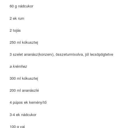
60 g nádcukor
2 ek rum
2 tojás
250 ml kókusztej
3 szelet ananász(konzerv), összeturmixolva, jól lecsöpögtetve
a krémhez
300 ml kókusztej
200 ml ananászlé
4 púpos ek keményítő
3-4 ek nádcukor
100 g vaj