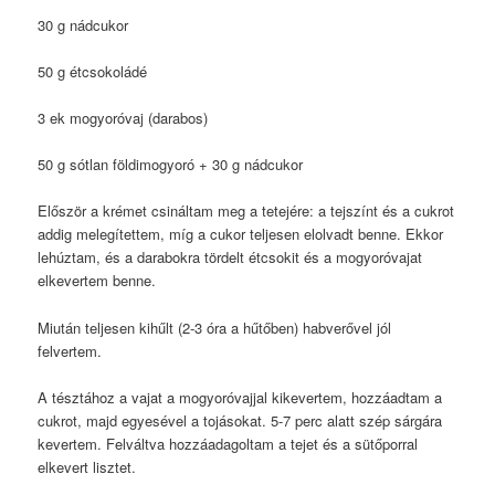
30 g nádcukor
50 g étcsokoládé
3 ek mogyoróvaj (darabos)
50 g sótlan földimogyoró + 30 g nádcukor
Először a krémet csináltam meg a tetejére: a tejszínt és a cukrot
addig melegítettem, míg a cukor teljesen elolvadt benne. Ekkor
lehúztam, és a darabokra tördelt étcsokit és a mogyoróvajat
elkevertem benne.
Miután teljesen kihűlt (2-3 óra a hűtőben) habverővel jól
felvertem.
A tésztához a vajat a mogyoróvajjal kikevertem, hozzáadtam a
cukrot, majd egyesével a tojásokat. 5-7 perc alatt szép sárgára
kevertem. Felváltva hozzáadagoltam a tejet és a sütőporral
elkevert lisztet.