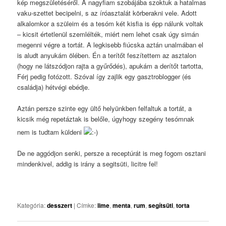
kép megszületéséről. A nagyfiam szobájába szoktuk a hatalmas
vaku-szettet becipelni, s az íróasztalát körberakni vele. Adott
alkalomkor a szüleim és a tesóm két kisfia is épp nálunk voltak
– kicsit értetlenül szemlélték, miért nem lehet csak úgy simán
megenni végre a tortát. A legkisebb fiúcska aztán unalmában el
is aludt anyukám ölében. Én a terítőt feszítettem az asztalon
(hogy ne látszódjon rajta a gyűrődés), apukám a derítőt tartotta,
Férj pedig fotózott. Szóval így zajlik egy gasztroblogger (és
családja) hétvégi ebédje.
Aztán persze szinte egy ültő helyünkben felfaltuk a tortát, a
kicsik még repetáztak is belőle, úgyhogy szegény tesómnak
nem is tudtam küldeni
De ne aggódjon senki, persze a receptúrát is meg fogom osztani
mindenkivel, addig is irány a segitsüti, licitre fel!
Kategória:
desszert
|
Címke:
lime
,
menta
,
rum
,
segítsüti
,
torta