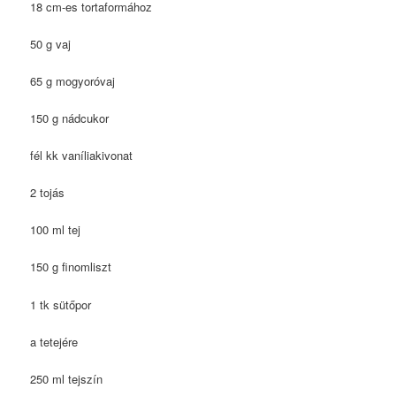
18 cm-es tortaformához
50 g vaj
65 g mogyoróvaj
150 g nádcukor
fél kk vaníliakivonat
2 tojás
100 ml tej
150 g finomliszt
1 tk sütőpor
a tetejére
250 ml tejszín