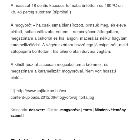
A masszát 18 centis kapcsos formába öntöttem és 180 ºC-on
kb. 45 percig sütöttem (tűpróba!!)
A mogyorót – ha csak sima blansírozott, pirítsuk meg, én eleve
pirított, sótlan változatot vettem – serpenyőben átforgattam,
megszórtam a cukorral és kis lángon, macerálás nélkül hagytam
karamellizálódni. A végén szórtam hozzá egy jó csipet sót, majd
sütőpapírra borítottam, kis pihenő után durvára vágtam.
A kihűlt tésztát alaposan megpakoltam a krémmel, és
megszórtam a karamellizált mogyoróval. Nem volt hosszú
életű…
[1] http://www.sajtkukac.hu/wp-
content/uploads/2012/06/mogyorovaj_torta.jpg
Kategória:
desszert
|
Címke:
mogyoróvaj
,
torta
|
Minden vélemény
számít!