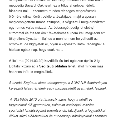
mégpedig Bacardi Oakheart, ez a tölgyfahordóban érlelt,
fűszeres ital – szerintem minden részeges tengerésznek
örömére válna. Került belőle a tésztájába, majd alaposan
meglocsolgattam rumos sziruppal, s végezetül megkoronáztam
egy rumos-vajas mázzal. Az édességét pedig leheletnyi
citrommal és frissen őrölt feketeborssal (nem kell megijedni ám
tőle) ellensúlyoztam. Sajnos a monitor nem helyettesíti az
orrotokat, de higgyétek el, olyan elképesztő illatok terjengtek a
házban egész nap, hogy csak na…
A licit ma (2014.03.30) kezdődik és tart egészen április 2-ig.
Licitálni kizárólag a
Segítsüti oldalán
lehet, ahol minden más
hasznos infót is megtaláltok.
A tizedik Segítsüti akció támogatottjai a SUHANJ! Alapítványon
keresztül látás-, értelmi- vagy mozgássérült gyermekek lesznek.
A SUHANJ! 2010 óta fáradozik azon, hogy a sérült és
fogyatékkal élő gyermekek, valamint családjaik részére
sportolási lehetőségeket teremtsenek, küzdjenek a fogyatékkal
élőket sújtó előítéletekkel és mindennapi hátrányokkal szemben,