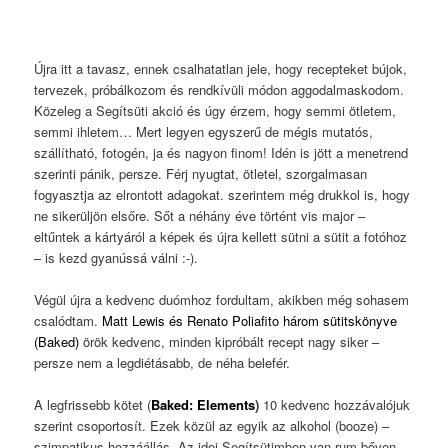
Újra itt a tavasz, ennek csalhatatlan jele, hogy recepteket bújok,
tervezek, próbálkozom és rendkívüli módon aggodalmaskodom.
Közeleg a Segítsüti akció és úgy érzem, hogy semmi ötletem,
semmi ihletem… Mert legyen egyszerű de mégis mutatós,
szállítható, fotogén, ja és nagyon finom! Idén is jött a menetrend
szerinti pánik, persze. Férj nyugtat, ötletel, szorgalmasan
fogyasztja az elrontott adagokat. szerintem még drukkol is, hogy
ne sikerüljön elsőre. Sőt a néhány éve történt vis major –
eltűntek a kártyáról a képek és újra kellett sütni a sütit a fotóhoz
– is kezd gyanússá válni :-).
Végül újra a kedvenc duómhoz fordultam, akikben még sohasem
csalódtam.
Matt Lewis és Renato Poliafito három sütitskönyve
(Baked)
örök kedvenc, minden kipróbált recept nagy siker –
persze nem a legdiétásabb, de néha belefér.
A legfrissebb kötet (
Baked: Elements
)
10 kedvenc hozzávalójuk
szerint csoportosít. Ezek közül az egyik az alkohol (booze) –
szimpatikus hozzáállás. Az idei Segítsütimben van rum bőven –