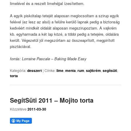
limelével és a reszelt limehéjjal ízesítettem.
A egyik piskótalap tetejét alaposan meglocsoltam a szirup egyik
felével (ez lesz az alsó) a felülre kerülő lapnak pedig a biztonság
kedvéért mindkét oldalát alaposan megszirupoztam. A vajkrém
kb. egyharmada a két lap közé, a többi pedig a tetejére, oldalára
került. Végezetül jól megszórtam az összeaprított, megpirított
pisztáciával.
forrás: Lorraine Pascale – Baking Made Easy
Kategória:
desszert
|
Címke:
lime
,
menta
,
rum
,
sajtkrém
,
segítsüti
,
torta
SegítSüti 2011 – Mojito torta
Közzétéve
2011-03-30