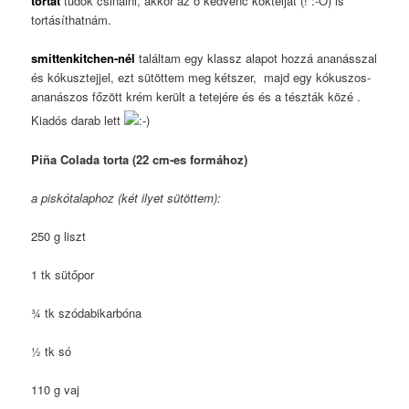
tortát
tudok csinálni, akkor az ő kedvenc koktélját (! :-O) is
tortásíthatnám.
smittenkitchen-nél
találtam egy klassz alapot hozzá ananásszal
és kókusztejjel, ezt sütöttem meg kétszer, majd egy kókuszos-
ananászos főzött krém került a tetejére és és a tészták közé .
Kiadós darab lett
Piña Colada torta (22 cm-es formához)
a piskótalaphoz (két ilyet sütöttem):
250 g liszt
1 tk sütőpor
¾ tk szódabikarbóna
½ tk só
110 g vaj