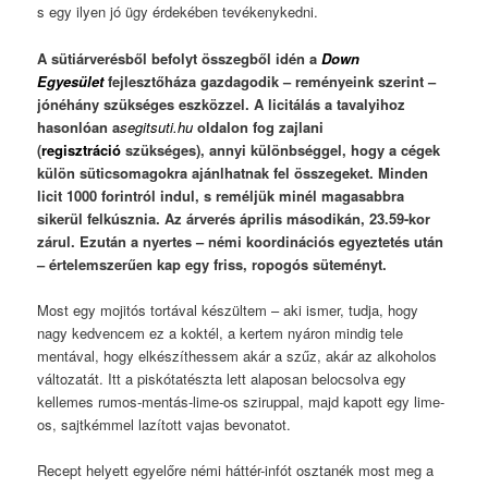
s egy ilyen jó ügy érdekében tevékenykedni.
A sütiárverésből befolyt összegből idén a
Down
Egyesület
fejlesztőháza gazdagodik – reményeink szerint –
jónéhány szükséges eszközzel. A licitálás a tavalyihoz
hasonlóan a
segitsuti.hu
oldalon fog zajlani
(
regisztráció
szükséges), annyi különbséggel, hogy a cégek
külön süticsomagokra ajánlhatnak fel összegeket. Minden
licit 1000 forintról indul, s reméljük minél magasabbra
sikerül felkúsznia. Az árverés április másodikán, 23.59-kor
zárul. Ezután a nyertes – némi koordinációs egyeztetés után
– értelemszerűen kap egy friss, ropogós süteményt.
Most egy mojitós tortával készültem – aki ismer, tudja, hogy
nagy kedvencem ez a koktél, a kertem nyáron mindig tele
mentával, hogy elkészíthessem akár a szűz, akár az alkoholos
változatát. Itt a piskótatészta lett alaposan belocsolva egy
kellemes rumos-mentás-lime-os sziruppal, majd kapott egy lime-
os, sajtkémmel lazított vajas bevonatot.
Recept helyett egyelőre némi háttér-infót osztanék most meg a