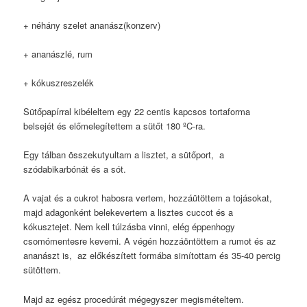
+ néhány szelet ananász(konzerv)
+ ananászlé, rum
+ kókuszreszelék
Sütőpapírral kibéleltem egy 22 centis kapcsos tortaforma
belsejét és előmelegítettem a sütőt 180 ºC-ra.
Egy tálban összekutyultam a lisztet, a sütőport, a
szódabikarbónát és a sót.
A vajat és a cukrot habosra vertem, hozzáütöttem a tojásokat,
majd adagonként belekevertem a lisztes cuccot és a
kókusztejet. Nem kell túlzásba vinni, elég éppenhogy
csomómentesre keverni. A végén hozzáöntöttem a rumot és az
ananászt is, az előkészített formába simítottam és 35-40 percig
sütöttem.
Majd az egész procedúrát mégegyszer megismételtem.