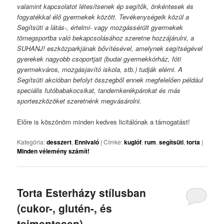
valamint kapcsolatot létesítsenek ép segítők, önkéntesek és
fogyatékkal élő gyermekek között. Tevékenységeik közül a
Segítsüti a látás-, értelmi- vagy mozgássérült gyermekek
tömegsportba való bekapcsolásához szeretne hozzájárulni, a
SUHANJ! eszközparkjának bővítésével, amelynek segítségével
gyerekek nagyobb csoportjait (budai gyermekkórház, fóti
gyermekváros, mozgásjavító iskola, stb.) tudják elérni. A
Segítsüti akcióban befolyt összegből ennek megfelelően például
speciális futóbabakocsikat, tandemkerékpárokat és más
sporteszközöket szeretnénk megvásárolni.
Előre is köszönöm minden kedves licitálónak a támogatást!
Kategória:
desszert
,
Ennivaló
|
Címke:
kuglóf
,
rum
,
segítsüti
,
torta
|
Minden vélemény számít!
Torta Esterházy stílusban
(cukor-, glutén-, és
tejmentesen)