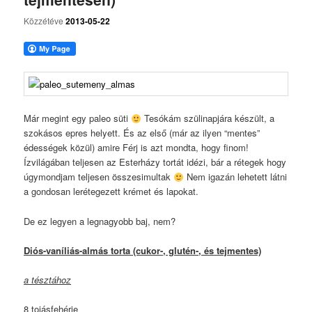
Közzétéve
2013-05-22
Már megint egy paleo süti
Tesókám szülinapjára készült, a
szokásos epres helyett. És az első (már az ilyen “mentes”
édességek közül) amire Férj is azt mondta, hogy finom!
Ízvilágában teljesen az Esterházy tortát idézi, bár a rétegek hogy
úgymondjam teljesen összesimultak
Nem igazán lehetett látni
a gondosan lerétegezett krémet és lapokat.
De ez legyen a legnagyobb baj, nem?
Diós-vaníliás-almás torta (cukor-, glutén-, és tejmentes)
a tésztához
8 tojásfehérje