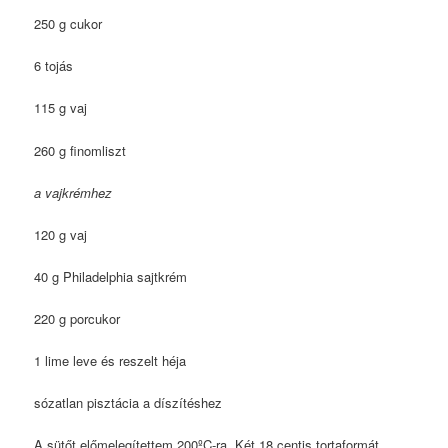
250 g cukor
6 tojás
115 g vaj
260 g finomliszt
a vajkrémhez
120 g vaj
40 g Philadelphia sajtkrém
220 g porcukor
1 lime leve és reszelt héja
sózatlan pisztácia a díszítéshez
A sütőt előmelegítettem 200ºC-ra. Két 18 centis tortaformát