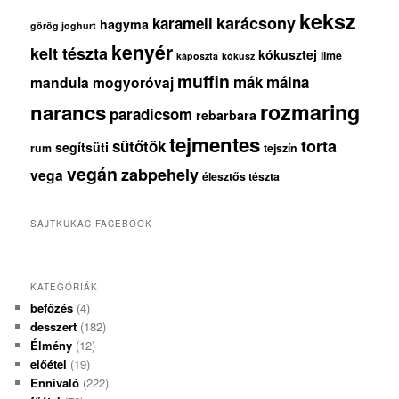
keksz
karácsony
karamell
hagyma
görög joghurt
kenyér
kelt tészta
kókusztej
lime
káposzta
kókusz
muffin
mák
málna
mandula
mogyoróvaj
rozmaring
narancs
paradicsom
rebarbara
tejmentes
torta
sütőtök
segítsüti
rum
tejszín
vegán
zabpehely
vega
élesztős tészta
SAJTKUKAC FACEBOOK
KATEGÓRIÁK
befőzés
(4)
desszert
(182)
Élmény
(12)
előétel
(19)
Ennivaló
(222)