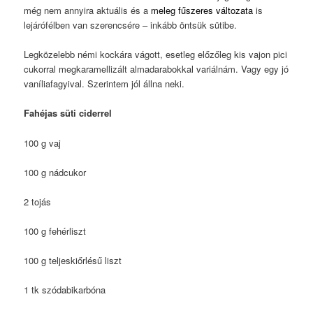
még nem annyira aktuális és a
meleg fűszeres változata
is
lejárófélben van szerencsére – inkább öntsük sütibe.
Legközelebb némi kockára vágott, esetleg előzőleg kis vajon pici
cukorral megkaramellizált almadarabokkal variálnám. Vagy egy jó
vaníliafagyival. Szerintem jól állna neki.
Fahéjas süti ciderrel
100 g vaj
100 g nádcukor
2 tojás
100 g fehérliszt
100 g teljeskiőrlésű liszt
1 tk szódabikarbóna