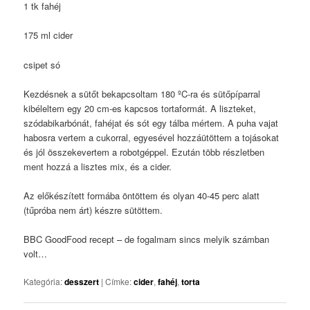
1 tk fahéj
175 ml cider
csipet só
Kezdésnek a sütőt bekapcsoltam 180 ºC-ra és sütőpíparral
kibéleltem egy 20 cm-es kapcsos tortaformát. A liszteket,
szódabikarbónát, fahéjat és sót egy tálba mértem. A puha vajat
habosra vertem a cukorral, egyesével hozzáütöttem a tojásokat
és jól összekevertem a robotgéppel. Ezután több részletben
ment hozzá a lisztes mix, és a cider.
Az előkészített formába öntöttem és olyan 40-45 perc alatt
(tűpróba nem árt) készre sütöttem.
BBC GoodFood recept – de fogalmam sincs melyik számban
volt…
Kategória:
desszert
|
Címke:
cider
,
fahéj
,
torta