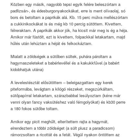
Közben egy másik, nagyobb tepsi egyik felére beleszórtam a
padlizsán-, és édesburgonyakockákat, erre is ment olívaolaj, só
bors és betoltam a paprikák alá. Kb. 15 perc múlva mellészórtam
a cukkinikockákat is és még kb 10 percig sütöttem. Kivettem,
félreraktam. A paprikák akkor jók, ha kicsit már meg is ég a héja.
Amikor már füstölt, ezt is kivettem, folpackkal letakartam, majd
hűlés után lehúztam a héját és felkockáztam.
Mialatt a zöldségek a sütőben sültek, puhára pároltam a
hagymaszeleteket a babérlevéllel és a kakukkfűvel.(a babért
kidobhatjuk utána)
A levelestésztát elősütöttem – beleigazgattam egy kerek
piteformába, levágtam a kilógó részeket, megszúrkáltam,
sütőpapírral letakartam, szárazbabbal lesúlyoztam (kéne már
venni olyan fancy vaksütéshez való fémgolyókat) és kb30 perre
a 180 fokos sütőbe toltam.
Amikor egy picit meghűlt, elterítettem rajta a hagymát,
elrendeztem a többi zöldséget (a sült plusz a paradicsom)
rámorzsoltam a ricottát és a fetát. Végül nyakon öntöttem az