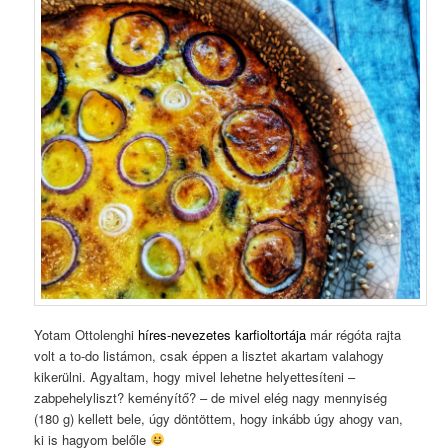
Yotam Ottolenghi
híres-nevezetes karfioltortája
már régóta rajta
volt a to-do listámon, csak éppen a lisztet akartam valahogy
kikerülni. Agyaltam, hogy mivel lehetne helyettesíteni –
zabpehelyliszt? keményítő? – de mivel elég nagy mennyiség
(180 g) kellett bele, úgy döntöttem, hogy inkább úgy ahogy van,
ki is hagyom belőle