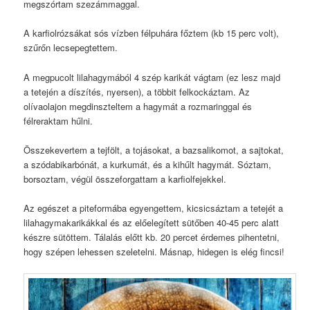
megszórtam szezámmaggal.
A karfiolrózsákat sós vízben félpuhára főztem (kb 15 perc volt),
szűrőn lecsepegtettem.
A megpucolt lilahagymából 4 szép karikát vágtam (ez lesz majd
a tetején a díszítés, nyersen), a többit felkockáztam. Az
olívaolajon megdinszteltem a hagymát a rozmaringgal és
félreraktam hűlni.
Összekevertem a tejfölt, a tojásokat, a bazsalikomot, a sajtokat,
a szódabikarbónát, a kurkumát, és a kihűlt hagymát. Sóztam,
borsoztam, végül összeforgattam a karfiolfejekkel.
Az egészet a piteformába egyengettem, kicsicsáztam a tetejét a
lilahagymakarikákkal és az előelegített sütőben 40-45 perc alatt
készre sütöttem. Tálalás előtt kb. 20 percet érdemes pihentetni,
hogy szépen lehessen szeletelni. Másnap, hidegen is elég fincsi!