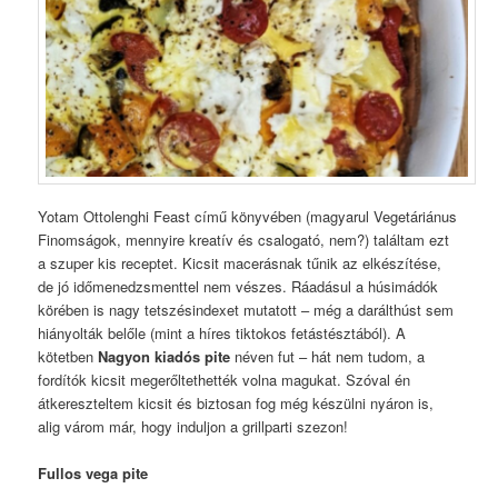
Yotam Ottolenghi Feast című könyvében (magyarul Vegetáriánus
Finomságok, mennyire kreatív és csalogató, nem?) találtam ezt
a szuper kis receptet. Kicsit macerásnak tűnik az elkészítése,
de jó időmenedzsmenttel nem vészes. Ráadásul a húsimádók
körében is nagy tetszésindexet mutatott – még a darálthúst sem
hiányolták belőle (mint a híres tiktokos fetástésztából). A
kötetben
Nagyon kiadós pite
néven fut – hát nem tudom, a
fordítók kicsit megerőltethették volna magukat. Szóval én
átkereszteltem kicsit és biztosan fog még készülni nyáron is,
alig várom már, hogy induljon a grillparti szezon!
Fullos vega pite