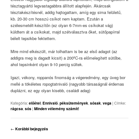
tésztagyártó legvastagabbra állított alapfején. Akárcsak
tésztakészítésnél, addig hajtogattam, amíg egy sima felületű,
kb. 20-30 cm hosszú csíkot nem kaptam. Ezután a
szélesmetélt-készítőn (ez olyan 6-7mm-es csíkokat vág)
küldtem át a csíkokat, majd szétválasztva őket, sütőpapírral
bélelt tepsikbe fektettem.
Mire mind elkészült, már tolhattam is be az első adagot (az
addigra meg is dagadt kicsit) a 200ºC-ra előmelegített sütőbe,
ahol tepsinként olyan 9-10 percig sültek.
Igazi, vékony, roppanós finomság a végeredmény, egy üveg bor
mellé a tökéletes ropogtatnivaló (nagyobb társaságnál érdemas
duplázni, ez egy olyan kisebb, családi adag)
Kategória:
előétel
,
Ennivaló
,
péksütemények
,
sósak
,
vega
|
Címke:
rágcsa
,
sós
|
Minden vélemény számít!
Bejegyzés
←
Korábbi bejegyzés
navigáció