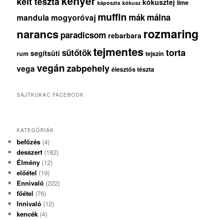
kenyér
kelt tészta
kókusztej
lime
káposzta
kókusz
muffin
mák
málna
mandula
mogyoróvaj
rozmaring
narancs
paradicsom
rebarbara
tejmentes
torta
sütőtök
segítsüti
rum
tejszín
vegán
zabpehely
vega
élesztős tészta
SAJTKUKAC FACEBOOK
KATEGÓRIÁK
befőzés
(4)
desszert
(182)
Élmény
(12)
előétel
(19)
Ennivaló
(222)
főétel
(76)
Innivaló
(12)
kencék
(4)