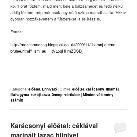
kb. 1 órát főztem, majd ment bele a balzsamecet és fedő nélkül
addig főztem, míg már csak egy sűrű szirup maradt alatta. Ekkor
gyorsan hozzákevertem a fűszereket is és kész is.
Forrás:
http://mezesmadzag.blogspot.co.uk/2009/11/libamaj-creme-
brulee.html?_sm_au_=itVL5qHHrnZDSDjj
Kategória:
előétel
,
Ennivaló
|
Címke:
előétel
,
karácsony
,
libamáj
,
lilahagyma
,
tokaji aszú
,
ünnep
,
vörösbor
|
Minden vélemény
számít!
Karácsonyi előétel: céklával
marinált lazac blinivel