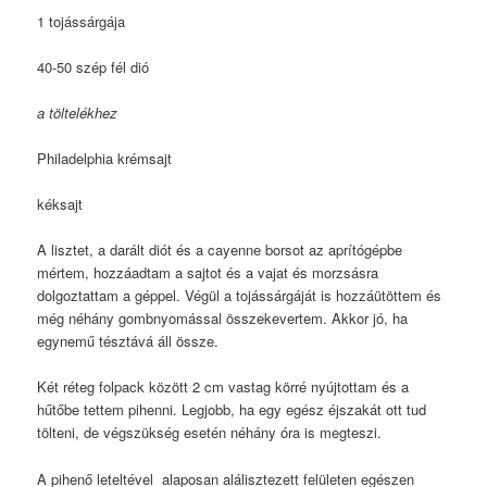
1 tojássárgája
40-50 szép fél dió
a töltelékhez
Philadelphia krémsajt
kéksajt
A lisztet, a darált diót és a cayenne borsot az aprítógépbe
mértem, hozzáadtam a sajtot és a vajat és morzsásra
dolgoztattam a géppel. Végül a tojássárgáját is hozzáütöttem és
még néhány gombnyomással összekevertem. Akkor jó, ha
egynemű tésztává áll össze.
Két réteg folpack között 2 cm vastag körré nyújtottam és a
hűtőbe tettem pihenni. Legjobb, ha egy egész éjszakát ott tud
tölteni, de végszükség esetén néhány óra is megteszi.
A pihenő leteltével alaposan alálisztezett felületen egészen