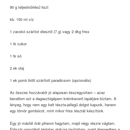
90 g teljeskiőrlésű liszt
kb. 150 ml víz
1 zacskó szárítot élesztő (7 g) vagy 2 dkg friss
1 tk cukor
1 tk só
2 ek olaj
1 ek porrá őrölt szárított paradicsom (opcionális)
Az összes hozzávalót jó alaposan összegyúrtam – azaz
bevallom ezt a dagasztógépem krémkeverő lapátjára bíztam. A
lényeg, hogy nem egy kelt tészta-jellegű dolgot kapunk, hanem
egy tömör gombócot, mint mikor friss tésztát készítünk.
Egy jó másfél órát pihenni hagytam, majd négy részre vágtam.
Először nagyjából téglalap alakúra lapítottam, majd átengedtem a