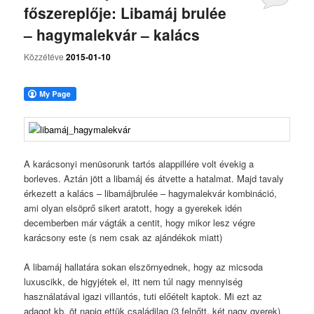
főszereplője: Libamáj brulée
– hagymalekvár – kalács
Közzétéve
2015-01-10
A karácsonyi menüsorunk tartós alappillére volt évekig a
borleves. Aztán jött a libamáj és átvette a hatalmat. Majd tavaly
érkezett a kalács – libamájbrulée – hagymalekvár kombináció,
ami olyan elsöprő sikert aratott, hogy a gyerekek idén
decemberben már vágták a centit, hogy mikor lesz végre
karácsony este (s nem csak az ajándékok miatt)
A libamáj hallatára sokan elszörnyednek, hogy az micsoda
luxuscikk, de higyjétek el, itt nem túl nagy mennyiség
használatával igazi villantós, tuti előételt kaptok. Mi ezt az
adagot kb. öt napig ettük családilag (3 felnőtt, két nagy gyerek)