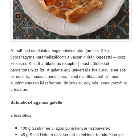
A múlt heti csodálatos hagymaleves után (amihez 2 kg
vöröshagyma karamellizálódott a vajban 4 órán keresztül – köszi
Ételérzés Kriszti a
tökéletes receptet
) most sütőtökkel
párosítottam az ízt. A galette egy univerzális kis cucc, lehet sós
és édes is, ráadásul annál jobb, minél rusztikusabb! Én most
gluténmentesen készítettem, de linkelek egy sós, sima verziót is
a tésztára.
Sütőtökös-hagymás galette
a tésztához:
100 g Szafi Free világos puha kenyér lisztkeverék
45 g Szafi Reform csökkentett szénhidrát tartalmú kenyér-