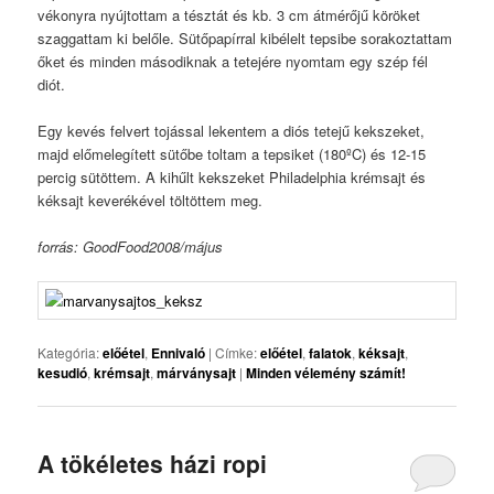
vékonyra nyújtottam a tésztát és kb. 3 cm átmérőjű köröket
szaggattam ki belőle. Sütőpapírral kibélelt tepsibe sorakoztattam
őket és minden másodiknak a tetejére nyomtam egy szép fél
diót.
Egy kevés felvert tojással lekentem a diós tetejű kekszeket,
majd előmelegített sütőbe toltam a tepsiket (180ºC) és 12-15
percig sütöttem. A kihűlt kekszeket Philadelphia krémsajt és
kéksajt keverékével töltöttem meg.
forrás: GoodFood2008/május
Kategória:
előétel
,
Ennivaló
|
Címke:
előétel
,
falatok
,
kéksajt
,
kesudió
,
krémsajt
,
márványsajt
|
Minden vélemény számít!
A tökéletes házi ropi