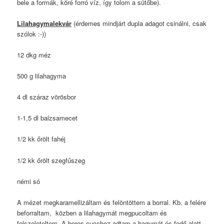
bele a formák, köré forró víz, így tolom a sütőbe).
Lilahagymalekvár
(érdemes mindjárt dupla adagot csinálni, csak
szólok :-))
12 dkg méz
500 g lilahagyma
4 dl száraz vörösbor
1-1,5 dl balzsamecet
1/2 kk őrölt fahéj
1/2 kk őrölt szegfűszeg
némi só
A mézet megkaramellizáltam és felöntöttem a borral. Kb. a felére
beforraltam, közben a lilahagymát megpucoltam és
felszeleteltem. A boros cucchoz adtam a hagymát és fedő alatt