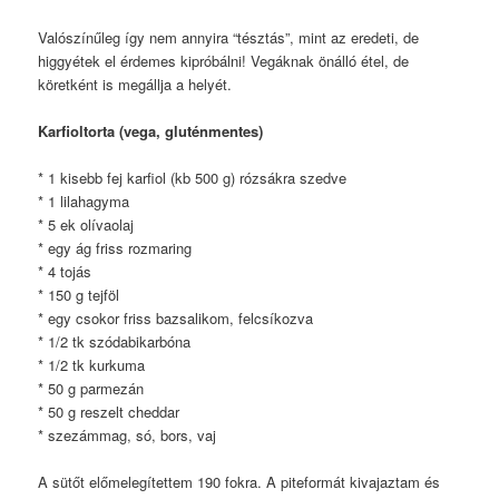
Valószínűleg így nem annyira “tésztás”, mint az eredeti, de
higgyétek el érdemes kipróbálni! Vegáknak önálló étel, de
köretként is megállja a helyét.
Karfioltorta (vega, gluténmentes)
* 1 kisebb fej karfiol (kb 500 g) rózsákra szedve
* 1 lilahagyma
* 5 ek olívaolaj
* egy ág friss rozmaring
* 4 tojás
* 150 g tejföl
* egy csokor friss bazsalikom, felcsíkozva
* 1/2 tk szódabikarbóna
* 1/2 tk kurkuma
* 50 g parmezán
* 50 g reszelt cheddar
* szezámmag, só, bors, vaj
A sütőt előmelegítettem 190 fokra. A piteformát kivajaztam és