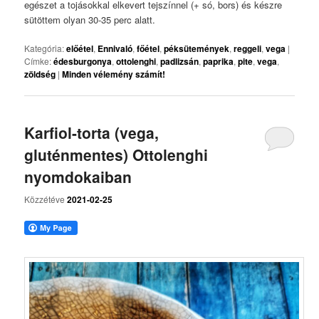
egészet a tojásokkal elkevert tejszínnel (+ só, bors) és készre
sütöttem olyan 30-35 perc alatt.
Kategória:
előétel
,
Ennivaló
,
főétel
,
péksütemények
,
reggeli
,
vega
|
Címke:
édesburgonya
,
ottolenghi
,
padlizsán
,
paprika
,
pite
,
vega
,
zöldség
|
Minden vélemény számít!
Karfiol-torta (vega,
gluténmentes) Ottolenghi
nyomdokaiban
Közzétéve
2021-02-25