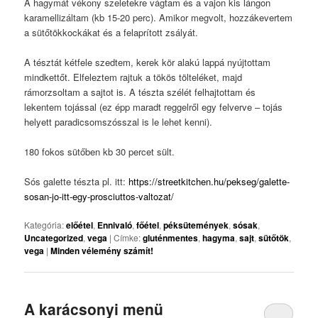
A hagymát vékony szeletekre vágtam és a vajon kis lángon
karamellizáltam (kb 15-20 perc). Amikor megvolt, hozzákevertem
a sütőtökkockákat és a felaprított zsályát.
A tésztát kétfele szedtem, kerek kör alakú lappá nyújtottam
mindkettőt. Elfeleztem rajtuk a tökös tölteléket, majd
rámorzsoltam a sajtot is. A tészta szélét felhajtottam és
lekentem tojással (ez épp maradt reggelről egy felverve – tojás
helyett paradicsomszósszal is le lehet kenni).
180 fokos sütőben kb 30 percet sült.
Sós galette tészta pl. itt:
https://streetkitchen.hu/pekseg/galette-
sosan-jo-itt-egy-prosciuttos-valtozat/
Kategória:
előétel
,
Ennivaló
,
főétel
,
péksütemények
,
sósak
,
Uncategorized
,
vega
|
Címke:
gluténmentes
,
hagyma
,
sajt
,
sütőtök
,
vega
|
Minden vélemény számít!
A karácsonyi menü