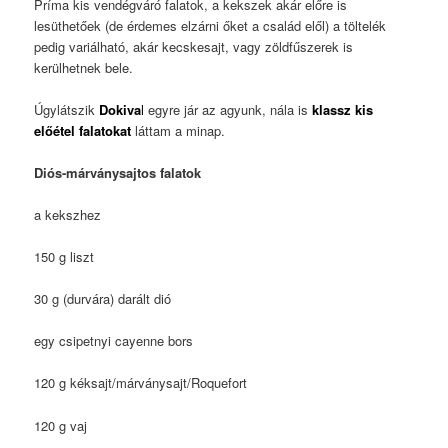
Príma kis vendégváró falatok, a kekszek akár előre is
lesüthetőek (de érdemes elzárni őket a család elől) a töltelék
pedig variálható, akár kecskesajt, vagy zöldfűszerek is
kerülhetnek bele.
Úgylátszik
Dokiva
l
egyre jár az agyunk, nála is
klassz kis
előétel falatokat
láttam a minap.
Diós-márványsajtos falatok
a kekszhez
150 g liszt
30 g (durvára) darált dió
egy csipetnyi cayenne bors
120 g kéksajt/márványsajt/Roquefort
120 g vaj