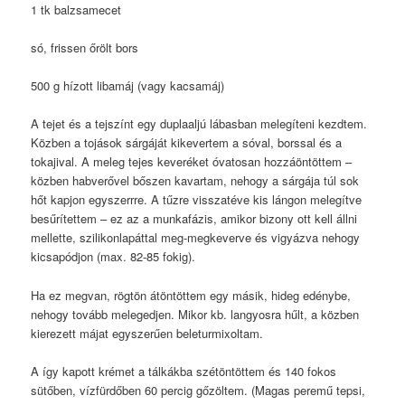
1 tk balzsamecet
só, frissen őrölt bors
500 g hízott libamáj (vagy kacsamáj)
A tejet és a tejszínt egy duplaaljú lábasban melegíteni kezdtem.
Közben a tojások sárgáját kikevertem a sóval, borssal és a
tokajival. A meleg tejes keveréket óvatosan hozzáöntöttem –
közben habverővel bőszen kavartam, nehogy a sárgája túl sok
hőt kapjon egyszerrre. A tűzre visszatéve kis lángon melegítve
besűrítettem – ez az a munkafázis, amikor bizony ott kell állni
mellette, szilikonlapáttal meg-megkeverve és vigyázva nehogy
kicsapódjon (max. 82-85 fokig).
Ha ez megvan, rögtön átöntöttem egy másik, hideg edénybe,
nehogy tovább melegedjen. Mikor kb. langyosra hűlt, a közben
kierezett májat egyszerűen beleturmixoltam.
A így kapott krémet a tálkákba szétöntöttem és 140 fokos
sütőben, vízfürdőben 60 percig gőzöltem. (Magas peremű tepsi,