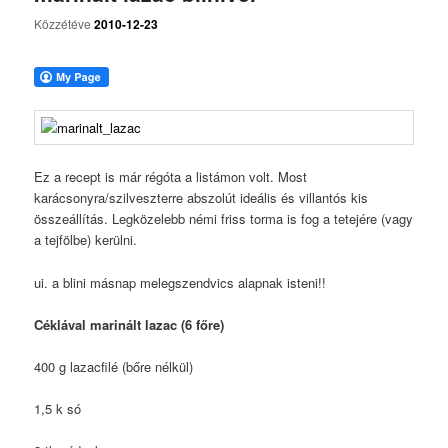
Közzétéve
2010-12-23
Ez a recept is már régóta a listámon volt. Most
karácsonyra/szilveszterre abszolút ideális és villantós kis
összeállítás. Legközelebb némi friss torma is fog a tetejére (vagy
a tejfölbe) kerülni.
ui. a blini másnap melegszendvics alapnak isteni!!
Céklával marinált lazac (6 főre)
400 g lazacfilé (bőre nélkül)
1,5 k só