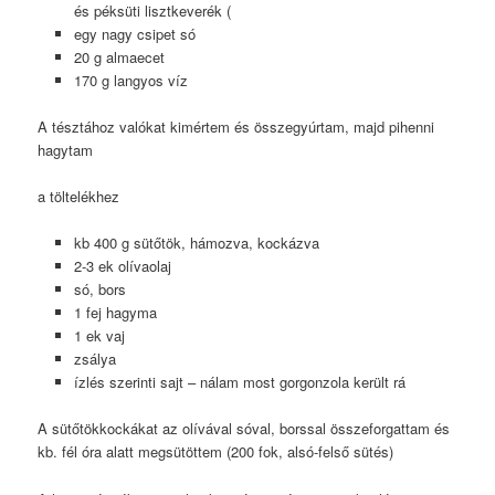
és péksüti lisztkeverék (
egy nagy csipet só
20 g almaecet
170 g langyos víz
A tésztához valókat kimértem és összegyúrtam, majd pihenni
hagytam
a töltelékhez
kb 400 g sütőtök, hámozva, kockázva
2-3 ek olívaolaj
só, bors
1 fej hagyma
1 ek vaj
zsálya
ízlés szerinti sajt – nálam most gorgonzola került rá
A sütőtökkockákat az olívával sóval, borssal összeforgattam és
kb. fél óra alatt megsütöttem (200 fok, alsó-felső sütés)