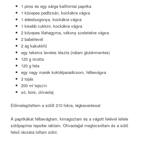
1 piros és egy sárga kaliforniai paprika
1 közepes padlizsán, kockákra vágva
1 édesburgonya, kockákra vágva
1 kisebb cukkini, kockákra vágva
2 közepes lilahagyma, vékony szeletekre vágva
2 babérlevél
2 ág kakukkfű
egy tekercs leveles tészta (nálam gluténmentes)
120 g ricotta
120 g feta
egy nagy marék koktélparadicsom, félbevágva
2 tojás
200 ml tejszín
só, bors, olívaolaj
Előmelegítettem a sütőt 210 fokra, légkeveréssel
A paprikákat félbevágtam, kimagoztam és a vágott felével lefele
sütőpapíros tepsibe raktam. Olívaolajjal meglocsoltam és a sütő
felső rácsára toltam sülni.