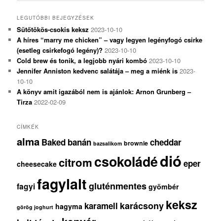
LEGUTÓBBI BEJEGYZÉSEK
Sütőtökös-csokis keksz
2023-10-10
A híres “marry me chicken” – vagy legyen legényfogó csirke
(esetleg csirkefogó legény)?
2023-10-10
Cold brew és tonik, a legjobb nyári kombó
2023-10-10
Jennifer Anniston kedvenc salátája – meg a miénk is
2023-
10-10
A könyv amit igazából nem is ajánlok: Arnon Grunberg –
Tirza
2022-02-09
CÍMKÉK
alma
Baked
banán
cheddar
brownie
bazsalikom
dió
csokoládé
citrom
eper
cheesecake
fagylalt
gluténmentes
fagyi
gyömbér
keksz
karácsony
karamell
hagyma
görög joghurt