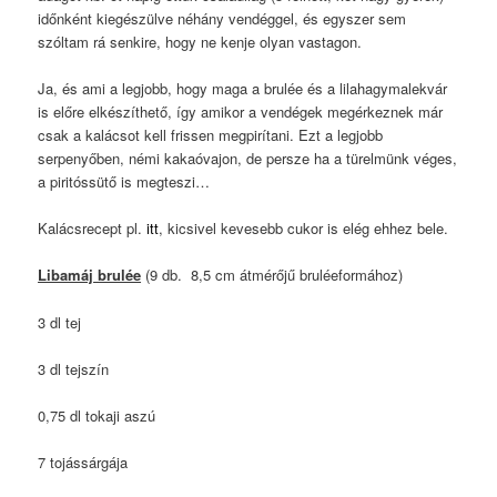
időnként kiegészülve néhány vendéggel, és egyszer sem
szóltam rá senkire, hogy ne kenje olyan vastagon.
Ja, és ami a legjobb, hogy maga a brulée és a lilahagymalekvár
is előre elkészíthető, így amikor a vendégek megérkeznek már
csak a kalácsot kell frissen megpirítani. Ezt a legjobb
serpenyőben, némi kakaóvajon, de persze ha a türelmünk véges,
a piritóssütő is megteszi…
Kalácsrecept pl.
itt
, kicsivel kevesebb cukor is elég ehhez bele.
Libamáj brulée
(9 db. 8,5 cm átmérőjű bruléeformához)
3 dl tej
3 dl tejszín
0,75 dl tokaji aszú
7 tojássárgája