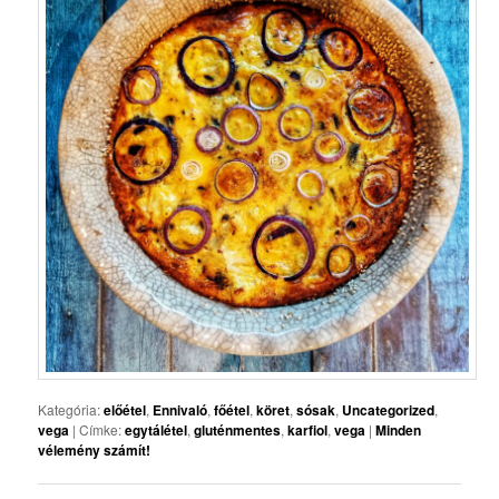
Kategória:
előétel
,
Ennivaló
,
főétel
,
köret
,
sósak
,
Uncategorized
,
vega
|
Címke:
egytálétel
,
gluténmentes
,
karfiol
,
vega
|
Minden
vélemény számít!