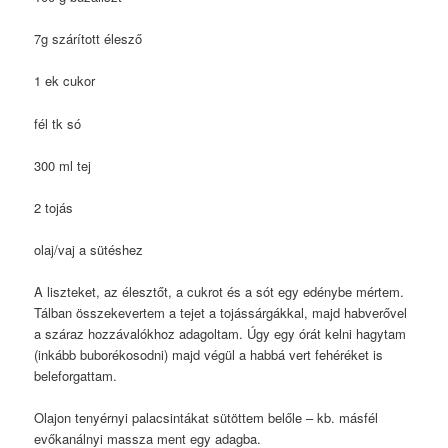
7g szárított élesző
1 ek cukor
fél tk só
300 ml tej
2 tojás
olaj/vaj a sütéshez
A liszteket, az élesztőt, a cukrot és a sót egy edénybe mértem.
Tálban összekevertem a tejet a tojássárgákkal, majd habverővel
a száraz hozzávalókhoz adagoltam. Úgy egy órát kelni hagytam
(inkább buborékosodni) majd végül a habbá vert fehéréket is
beleforgattam.
Olajon tenyérnyi palacsintákat sütöttem belőle – kb. másfél
evőkanálnyi massza ment egy adagba.