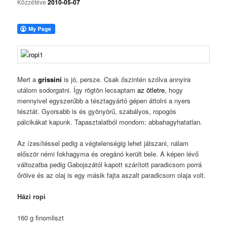
Közzétéve
2010-05-07
Mert a
grissini
is jó, persze. Csak őszintén szólva annyira
utálom sodorgatni. Így rögtön lecsaptam
az ötletre
, hogy
mennyivel egyszerűbb a tésztagyártó gépen áttolni a nyers
tésztát. Gyorsabb is és gyönyörű, szabályos, ropogós
pálcikákat kapunk. Tapasztalatból mondom: abbahagyhatatlan.
Az ízesítéssel pedig a végtelenségig lehet játszani, nálam
először némi fokhagyma és oregánó került bele. A képen lévő
változatba pedig Gabojszától kapott szárított paradicsom porrá
őrölve és az olaj is egy másik fajta aszalt paradicsom olaja volt.
Házi ropi
160 g finomliszt