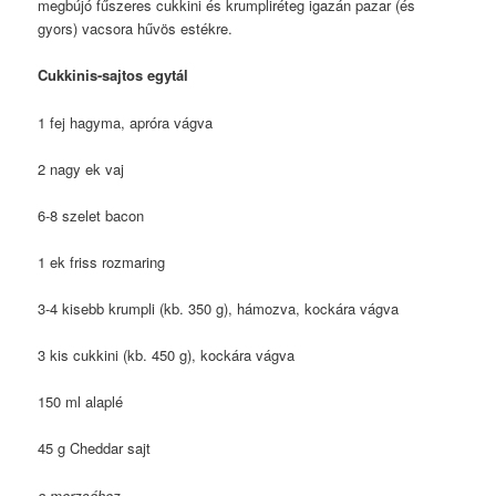
megbújó fűszeres cukkini és krumpliréteg igazán pazar (és
gyors) vacsora hűvös estékre.
Cukkinis-sajtos egytál
1 fej hagyma, apróra vágva
2 nagy ek vaj
6-8 szelet bacon
1 ek friss rozmaring
3-4 kisebb krumpli (kb. 350 g), hámozva, kockára vágva
3 kis cukkini (kb. 450 g), kockára vágva
150 ml alaplé
45 g Cheddar sajt
a morzsához