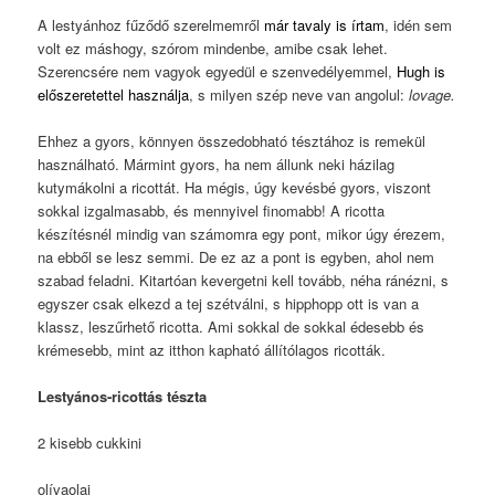
A lestyánhoz fűződő szerelmemről
már tavaly is írtam
, idén sem
volt ez máshogy, szórom mindenbe, amibe csak lehet.
Szerencsére nem vagyok egyedül e szenvedélyemmel,
Hugh is
előszeretettel használja
, s milyen szép neve van angolul:
lovage.
Ehhez a gyors, könnyen összedobható tésztához is remekül
használható. Mármint gyors, ha nem állunk neki házilag
kutymákolni a ricottát. Ha mégis, úgy kevésbé gyors, viszont
sokkal izgalmasabb, és mennyivel finomabb! A ricotta
készítésnél mindig van számomra egy pont, mikor úgy érezem,
na ebből se lesz semmi. De ez az a pont is egyben, ahol nem
szabad feladni. Kitartóan kevergetni kell tovább, néha ránézni, s
egyszer csak elkezd a tej szétválni, s hipphopp ott is van a
klassz, leszűrhető ricotta. Ami sokkal de sokkal édesebb és
krémesebb, mint az itthon kapható állítólagos ricották.
Lestyános-ricottás tészta
2 kisebb cukkini
olívaolaj