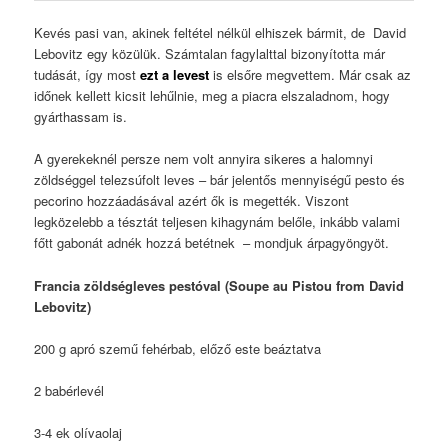
Kevés pasi van, akinek feltétel nélkül elhiszek bármit, de David
Lebovitz egy közülük. Számtalan fagylalttal bizonyította már
tudását, így most
ezt a levest
is elsőre megvettem. Már csak az
időnek kellett kicsit lehűlnie, meg a piacra elszaladnom, hogy
gyárthassam is.
A gyerekeknél persze nem volt annyira sikeres a halomnyi
zöldséggel telezsúfolt leves – bár jelentős mennyiségű pesto és
pecorino hozzáadásával azért ők is megették. Viszont
legközelebb a tésztát teljesen kihagynám belőle, inkább valami
főtt gabonát adnék hozzá betétnek – mondjuk árpagyöngyöt.
Francia zöldségleves pestóval (Soupe au Pistou from David
Lebovitz)
200 g apró szemű fehérbab, előző este beáztatva
2 babérlevél
3-4 ek olívaolaj