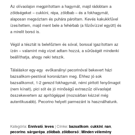
Az olívaolajon megpirítottam a hagymát, majd rádobtam a
zöldségeket – cukkini, répa, zöldbab – és a fokhagymát,
alaposan megsóztam és puhára pároltam. Kevés kakukkfűvel
ízesítettem, majd ment bele a fehérbab (a főzővízzel együtt) és
a mirelit borsó is.
Végül a tésztát is belefőztem és sóval, borssal igazítottam az
ízén – valamint még vizet adtam hozzá, a sűrűségét mindenki
beállíthatja, ahogy neki tetszik.
Tálaláskor egy-egy evőkanálnyi pecorinóval bekevert házi
bazsalikom-pestóval koronáztam meg. Ehhez jó sok
bazsalikomot, 1-2 gerezd fokhagymát, némi piritott fenyőmagot
(nem kínait), pici sót és jó minőségű extraszűz olívaolajat
összekevertem az aprítógéppel (mozsárban kézzel még
autentikusabb). Pecorino helyett parmezánt is használhatunk.
Kategória:
Ennivaló
,
leves
|
Címke:
bazsalikom
,
cukkini
,
nan
,
pecorino
,
sárgarépa
,
zöldbab
,
zöldborsó
|
Minden vélemény