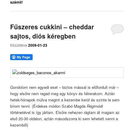
számít!
Fűszeres cukkini – cheddar
sajtos, diós kéregben
Közzétéve
2009-01-23
Gondolom nem egyedi eset – biztos mással is előfordult már –
hogy elsőre nem ragad meg egy könyv és félrerakom. Aztán
hetek-hónapok múlva megint a kezembe kerül és szinte le sem
bírom tenni. (Érdekes módon Szabó Magda
Régimódi
történeté
vel is így jártam. Elsőre nehezen rágtam át magam az
első 20-30 oldalon, aztán másodszorra ki sem lehetett venni a
kezemből)