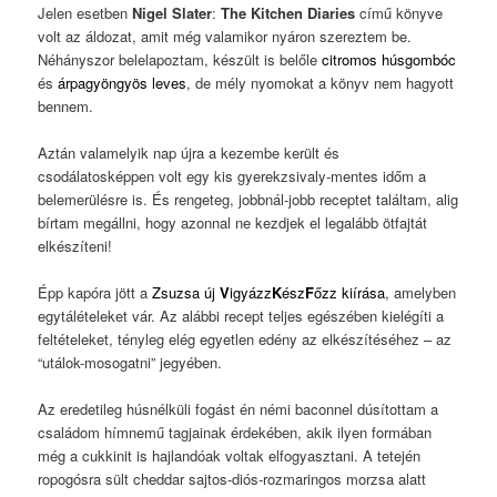
Jelen esetben
Nigel Slater
:
The Kitchen Diaries
című könyve
volt az áldozat, amit még valamikor nyáron szereztem be.
Néhányszor belelapoztam, készült is belőle
citromos húsgombóc
és
árpagyöngyös leves
, de mély nyomokat a könyv nem hagyott
bennem.
Aztán valamelyik nap újra a kezembe került és
csodálatosképpen volt egy kis gyerekzsivaly-mentes időm a
belemerülésre is. És rengeteg, jobbnál-jobb receptet találtam, alig
bírtam megállni, hogy azonnal ne kezdjek el legalább ötfajtát
elkészíteni!
Épp kapóra jött a
Zsuzsa új
V
igyázz
K
ész
F
őzz kiírása
, amelyben
egytálételeket vár. Az alábbi recept teljes egészében kielégíti a
feltételeket, tényleg elég egyetlen edény az elkészítéséhez – az
“utálok-mosogatni” jegyében.
Az eredetileg húsnélküli fogást én némi baconnel dúsítottam a
családom hímnemű tagjainak érdekében, akik ilyen formában
még a cukkinit is hajlandóak voltak elfogyasztani. A tetején
ropogósra sült cheddar sajtos-diós-rozmaringos morzsa alatt