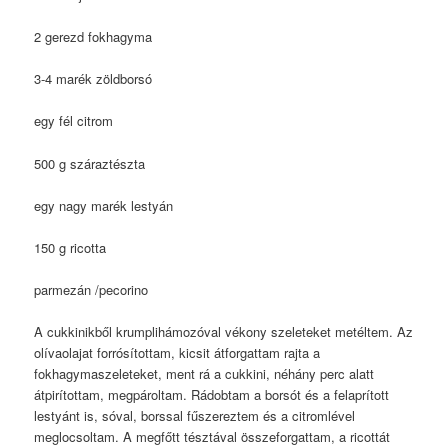
2 gerezd fokhagyma
3-4 marék zöldborsó
egy fél citrom
500 g száraztészta
egy nagy marék lestyán
150 g ricotta
parmezán /pecorino
A cukkinikből krumplihámozóval vékony szeleteket metéltem. Az
olívaolajat forrósítottam, kicsit átforgattam rajta a
fokhagymaszeleteket, ment rá a cukkini, néhány perc alatt
átpirítottam, megpároltam. Rádobtam a borsót és a felaprított
lestyánt is, sóval, borssal fűszereztem és a citromlével
meglocsoltam. A megfőtt tésztával összeforgattam, a ricottát