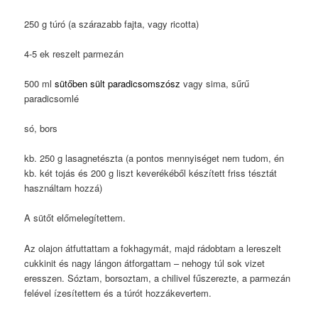
250 g túró (a szárazabb fajta, vagy ricotta)
4-5 ek reszelt parmezán
500 ml
sütőben sült paradicsomszósz
vagy sima, sűrű
paradicsomlé
só, bors
kb. 250 g lasagnetészta (a pontos mennyiséget nem tudom, én
kb. két tojás és 200 g liszt keverékéből készített friss tésztát
használtam hozzá)
A sütőt előmelegítettem.
Az olajon átfuttattam a fokhagymát, majd rádobtam a lereszelt
cukkinit és nagy lángon átforgattam – nehogy túl sok vizet
eresszen. Sóztam, borsoztam, a chilivel fűszerezte, a parmezán
felével ízesítettem és a túrót hozzákevertem.