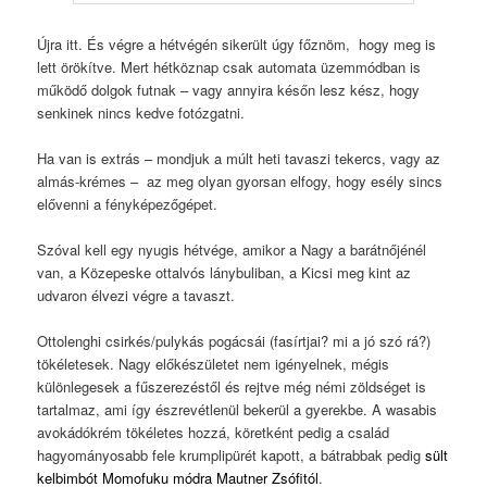
Újra itt. És végre a hétvégén sikerült úgy főznöm, hogy meg is
lett örökítve. Mert hétköznap csak automata üzemmódban is
működő dolgok futnak – vagy annyira későn lesz kész, hogy
senkinek nincs kedve fotózgatni.
Ha van is extrás – mondjuk a múlt heti tavaszi tekercs, vagy az
almás-krémes – az meg olyan gyorsan elfogy, hogy esély sincs
elővenni a fényképezőgépet.
Szóval kell egy nyugis hétvége, amikor a Nagy a barátnőjénél
van, a Közepeske ottalvós lánybuliban, a Kicsi meg kint az
udvaron élvezi végre a tavaszt.
Ottolenghi csirkés/pulykás pogácsái (fasírtjai? mi a jó szó rá?)
tökéletesek. Nagy előkészületet nem igényelnek, mégis
különlegesek a fűszerezéstől és rejtve még némi zöldséget is
tartalmaz, ami így észrevétlenül bekerül a gyerekbe. A wasabis
avokádókrém tökéletes hozzá, köretként pedig a család
hagyományosabb fele krumplipürét kapott, a bátrabbak pedig
sült
kelbimbót Momofuku módra Mautner Zsófitól
.