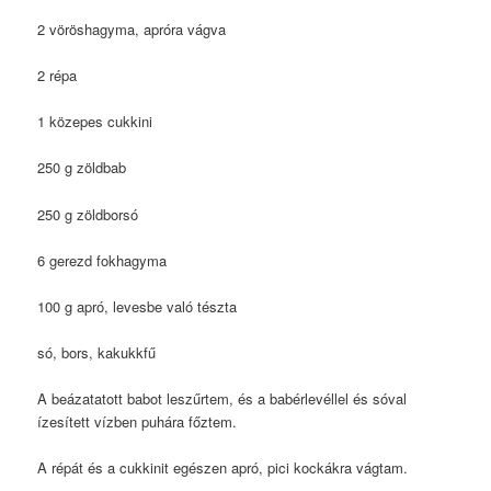
2 vöröshagyma, apróra vágva
2 répa
1 közepes cukkini
250 g zöldbab
250 g zöldborsó
6 gerezd fokhagyma
100 g apró, levesbe való tészta
só, bors, kakukkfű
A beázatatott babot leszűrtem, és a babérlevéllel és sóval
ízesített vízben puhára főztem.
A répát és a cukkinit egészen apró, pici kockákra vágtam.