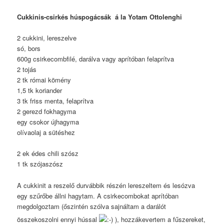
Cukkinis-csirkés húspogácsák á la Yotam Ottolenghi
2 cukkini, lereszelve
só, bors
600g csirkecombfilé, darálva vagy aprítóban felaprítva
2 tojás
2 tk római kömény
1,5 tk koriander
3 tk friss menta, felaprítva
2 gerezd fokhagyma
egy csokor újhagyma
olívaolaj a sütéshez
2 ek édes chili szósz
1 tk szójaszósz
A cukkinit a reszelő durvábbik részén lereszeltem és lesózva
egy szűrőbe állni hagytam. A csirkecombokat aprítóban
megdolgoztam (őszintén szólva sajnáltam a darálót
összekoszolni ennyi hússal
), hozzákevertem a fűszereket,