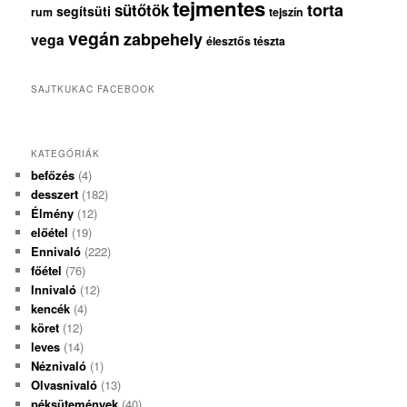
tejmentes
torta
sütőtök
segítsüti
rum
tejszín
vegán
zabpehely
vega
élesztős tészta
SAJTKUKAC FACEBOOK
KATEGÓRIÁK
befőzés
(4)
desszert
(182)
Élmény
(12)
előétel
(19)
Ennivaló
(222)
főétel
(76)
Innivaló
(12)
kencék
(4)
köret
(12)
leves
(14)
Néznivaló
(1)
Olvasnivaló
(13)
péksütemények
(40)