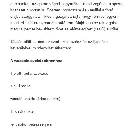
a tojásokat, az apróra vágott hagymákat, majd végül az alaposan
kifacsart cukkinit is. Sóztam, borsoztam és kanállal a forró
olajba szaggatva – kicsit igazgatva rajta, hogy formás legyen –
mindkét felét aranybarnára sütöttem. Majd tepsibe rakosgatva
még 10 percre beküldtem őket az előmelegített (180C) sütőbe.
Tálalás előtt az összekevert chilis szósz és szójaszósz
keverékével mindegyiket átkentem.
A wasabis avokádókrémhez
1 érett, puha avokádó
1 ek lime-lé
wasabi paszta (ízlés szerint)
1 tk nádcukor
fél csokor petrezselyem