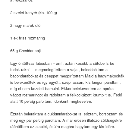
2 szelet kenyér (kb. 100 g)
2 nagy marék dió
1 ek friss rozmaring
65 g Cheddar sajt
Egy öntöttvas lábosban – amit aztán később a sütőbe is be
tudok rakni – megmelegítettem a vajat, beledobáltam a
bacondarabokat és cseppet megpirítottam Majd a hagymakockák
is belekerültek és így együtt, szép lassan, kis lángon pároltam,
míg el nem kezdett barnulni. Ekkor belekevertem az apróra
vágott rozmaringot és rádobtam a felkockázott krumplit is. Fedő
alatt 10 percig pároltam, időnként megkeverve.
Ezután beleraktam a cukkinidarabokat is, sóztam, borsoztam és
még egy pár percig pároltam. A már erősen illatozó zöldségekre
ráöntöttem az alaplét, ésújra magára hagytam egy kis időre.