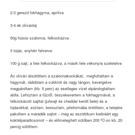
2-3 gerezd fokhagyma, aprítva
3-4 ek olívaolaj
50g húsos szalonna, felkockázva
3 tojás, enyhén felverve
100 g sajt, a fele felkockázva, a másik fele vékonyra szeletelve
Az olíván átsütöttem a szalonnakockákat, megfuttattam a
hagymát, rádobtam a cukkinit és nagy lángon, kevergetve
megpároltam (kb. 5 perc) az esetleges vizet elpárologtattam
alóla. Lehúztam a tűzről, összekevertem a fokhagymával, a
felkockázott sajttal (juhsajt és cheddar került bele) és a
tojásokkal, sóztam, borsoztam, piteformába öntöttem, a tetejére
pakoltam a maradék sajtot – meg az esztétikum kedvéért egy
koktélparadicsomot – és előmelegített sütőben 200 ºC-on kb. 20
percig sütöttem.