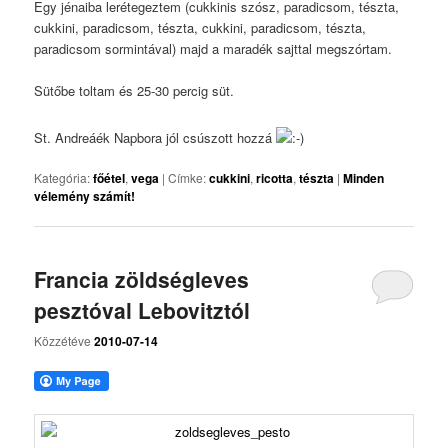
Egy jénaiba lerétegeztem (cukkinis szósz, paradicsom, tészta,
cukkini, paradicsom, tészta, cukkini, paradicsom, tészta,
paradicsom sormintával) majd a maradék sajttal megszórtam.
Sütőbe toltam és 25-30 percig süt.
St. Andreáék Napbora jól csúszott hozzá
Kategória:
főétel
,
vega
|
Címke:
cukkini
,
ricotta
,
tészta
|
Minden
vélemény számít!
Francia zöldségleves
pesztóval Lebovitztól
Közzétéve
2010-07-14