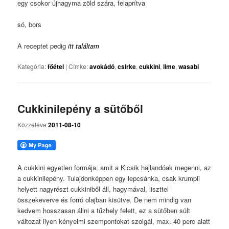
egy csokor újhagyma zöld szára, felaprítva
só, bors
A receptet pedig
itt találtam
Kategória:
főétel
|
Címke:
avokádó
,
csirke
,
cukkini
,
lime
,
wasabi
Cukkinilepény a sütőből
Közzétéve
2011-08-10
A cukkini egyetlen formája, amit a Kicsik hajlandóak megenni, az
a cukkinilepény. Tulajdonképpen egy lepcsánka, csak krumpli
helyett nagyrészt cukkiniből áll, hagymával, liszttel
összekeverve és forró olajban kisütve. De nem mindig van
kedvem hosszasan állni a tűzhely felett, ez a sütőben sült
változat ilyen kényelmi szempontokat szolgál, max. 40 perc alatt