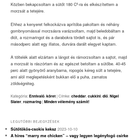
Közben bekapcsoltam a sütőt 180 Cº-ra és elkészítettem a
morzsát a tetejére.
Ehhez a kenyeret felkockázva aprítóba pakoltam és néhány
gombnyomással morzsásra varázsoltam, majd beledobáltam a
diót, a rozmaringot és a darabokra tördelt sajtot is, és pár
másodperc alatt egy illatos, durvára darált elegyet kaptam.
A töltelék alatt elzártam a lángot és rámorzsoltam a sajtot, majd
a morzsát is rászórtam és az egészet betoltam a sütőbe. 40-45
perc alatt gyönyörő aranybarna, ropogós kéreg sült a tetejére,
ami alól meglepetésként bukkan elő a puha, zamatos
zöldségréteg.
Kategória:
Ennivaló
,
köret
|
Címke:
cheddar
,
cukkini
,
dió
,
Nigel
Slater
,
rozmaring
|
Minden vélemény számít!
LEGUTÓBBI BEJEGYZÉSEK
Sütőtökös-csokis keksz
2023-10-10
A híres “marry me chicken” – vagy legyen legényfogó csirke