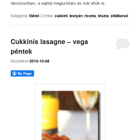
rámorzsoltam, a sajttal megszórtam és már ettük is.
Kategória:
főétel
|
Címke:
cukkini
,
lestyán
,
ricotta
,
tészta
,
zöldborsó
Cukkinis lasagne – vega
péntek
Közzétéve
2010-10-08