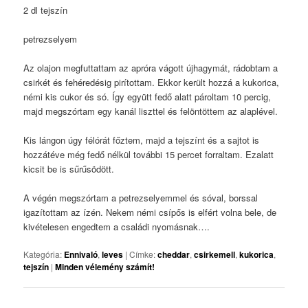
2 dl tejszín
petrezselyem
Az olajon megfuttattam az apróra vágott újhagymát, rádobtam a
csirkét és fehéredésig pirítottam. Ekkor került hozzá a kukorica,
némi kis cukor és só. Így együtt fedő alatt pároltam 10 percig,
majd megszórtam egy kanál liszttel és felöntöttem az alaplével.
Kis lángon úgy félórát főztem, majd a tejszínt és a sajtot is
hozzátéve még fedő nélkül további 15 percet forraltam. Ezalatt
kicsit be is sűrűsödött.
A végén megszórtam a petrezselyemmel és sóval, borssal
igazítottam az ízén. Nekem némi csípős is elfért volna bele, de
kivételesen engedtem a családi nyomásnak….
Kategória:
Ennivaló
,
leves
|
Címke:
cheddar
,
csirkemell
,
kukorica
,
tejszín
|
Minden vélemény számít!