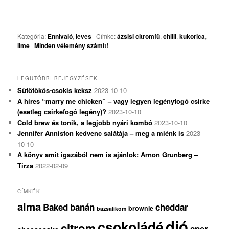
Kategória:
Ennivaló
,
leves
|
Címke:
ázsisi citromfű
,
chilli
,
kukorica
,
lime
|
Minden vélemény számít!
LEGUTÓBBI BEJEGYZÉSEK
Sütőtökös-csokis keksz
2023-10-10
A híres “marry me chicken” – vagy legyen legényfogó csirke
(esetleg csirkefogó legény)?
2023-10-10
Cold brew és tonik, a legjobb nyári kombó
2023-10-10
Jennifer Anniston kedvenc salátája – meg a miénk is
2023-
10-10
A könyv amit igazából nem is ajánlok: Arnon Grunberg –
Tirza
2022-02-09
CÍMKÉK
alma
Baked
banán
cheddar
brownie
bazsalikom
dió
csokoládé
citrom
eper