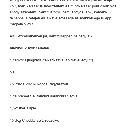
volt, mert kétszer is leteszteltem és mindkétszer pont olyan volt,
ahogy szeretem. Nem tűzforró, nem langyos, sok, kemény
tejhabbal a tetején és a kávé erőssége és mennyisége is épp
megfelelő volt.
Aki Szombathelyen jár, semmiképpen ne hagyja ki!
Mexikói kukoricaleves
1 csokor újhagyma, felkarikázva (zöldjével együtt)
olaj
kb. 20-30 dkg kukorica (fagyasztott)
1 csirkemellfilé, falatnyi darabokra vágva
1,5-2 liter alaplé
10 dkg Cheddar sajt, reszelve