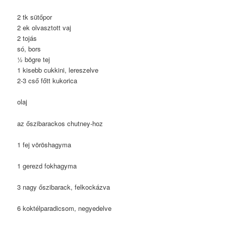
2 tk sütőpor
2 ek olvasztott vaj
2 tojás
só, bors
1⁄2 bögre tej
1 kisebb cukkini, lereszelve
2-3 cső főtt kukorica
olaj
az őszibarackos chutney-hoz
1 fej vöröshagyma
1 gerezd fokhagyma
3 nagy őszibarack, felkockázva
6 koktélparadicsom, negyedelve