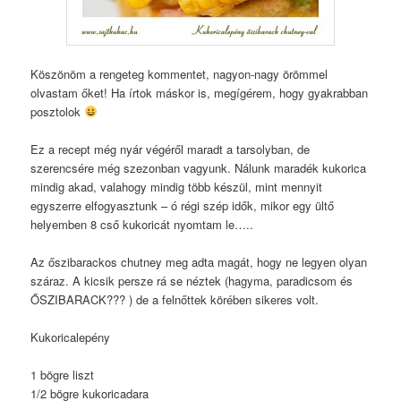
Köszönöm a rengeteg kommentet, nagyon-nagy örömmel
olvastam őket! Ha írtok máskor is, megígérem, hogy gyakrabban
posztolok
Ez a recept még nyár végéről maradt a tarsolyban, de
szerencsére még szezonban vagyunk. Nálunk maradék kukorica
mindig akad, valahogy mindig több készül, mint mennyit
egyszerre elfogyasztunk – ó régi szép idők, mikor egy ültő
helyemben 8 cső kukoricát nyomtam le…..
Az őszibarackos chutney meg adta magát, hogy ne legyen olyan
száraz. A kicsik persze rá se néztek (hagyma, paradicsom és
ŐSZIBARACK??? ) de a felnőttek körében sikeres volt.
Kukoricalepény
1 bögre liszt
1/2 bögre kukoricadara