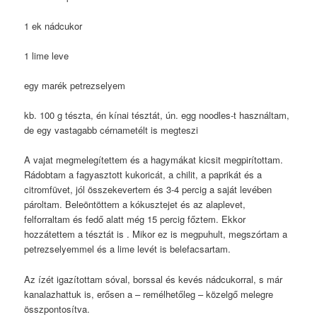
1 ek nádcukor
1 lime leve
egy marék petrezselyem
kb. 100 g tészta, én kínai tésztát, ún. egg noodles-t használtam,
de egy vastagabb cérnametélt is megteszi
A vajat megmelegítettem és a hagymákat kicsit megpirítottam.
Rádobtam a fagyasztott kukoricát, a chilit, a paprikát és a
citromfüvet, jól összekevertem és 3-4 percig a saját levében
pároltam. Beleöntöttem a kókusztejet és az alaplevet,
felforraltam és fedő alatt még 15 percig főztem. Ekkor
hozzátettem a tésztát is . Mikor ez is megpuhult, megszórtam a
petrezselyemmel és a lime levét is belefacsartam.
Az ízét igazítottam sóval, borssal és kevés nádcukorral, s már
kanalazhattuk is, erősen a – remélhetőleg – közelgő melegre
összpontosítva.