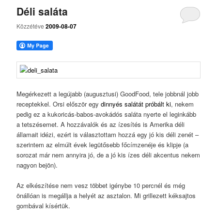
Déli saláta
Közzétéve
2009-08-07
Megérkezett a legújabb (augusztusi) GoodFood, tele jobbnál jobb
receptekkel. Orsi először egy
dinnyés salátát próbált ki
, nekem
pedig ez a kukoricás-babos-avokádós saláta nyerte el leginkább
a tetszésemet. A hozzávalók és az ízesítés is Amerika déli
államait idézi, ezért is választottam hozzá egy jó kis déli zenét –
szerintem az elmúlt évek legütősebb főcímzenéje és klipje (a
sorozat már nem annyira jó, de a jó kis ízes déli akcentus nekem
nagyon bejön).
Az elkészítése nem vesz többet igénybe 10 percnél és még
önállóan is megállja a helyét az asztalon. Mi grillezett kéksajtos
gombával kísértük.