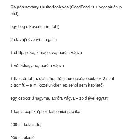
Csipős-savanyú kukoricaleves
(GoodFood 101 Vegetáriánus
étel)
egy bögre kukorica (mirelit)
2 ek vaj/növényi margarin
1 chilipaprika, kimagozva, apróra vágva
1 vöröshagyma, apróra vágva
1 tk szárított ázsiai citromfű (szerencsésebbeknek 2 szál
citromfű – a mi közelünkben ez sehol sem kapható)
egy csokor újhagyma, apróra vágva – zöldjével együtt
1 kápia paprika/piros kaliforniai paprika
400 ml kókusztej
900 ml alaplé