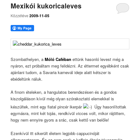
Mexikói kukoricaleves
Közzétéve
2009-11-05
Szombathelyen, a
Móló Caféban
ettünk hasonló levest még a
nyáron, ezt próbáltam meg felidézni. Az éttermet egyébként csak
ajánlani tudom, a Savaria karnevál ideje alatt kétszer is
ebédeltünk náluk.
A finom ételeken, a hangulatos berendezésen és a gondos
kiszolgáláson kívül még olyan szórakoztató elemekkel is
készültek, mint egy fiatal pincér ikerpár
Úgy hasonlítottak
egymásra, mint két tojás, rendkívül vicces volt, mikor rájöttem,
hogy nem ennyire gyors a srác, csak kettő van belőle!
Ezenkívül itt sikerült életem legjobb cappucinóját
elfogyasztanom. És ez nem csak a koffein-éhség téveszméje