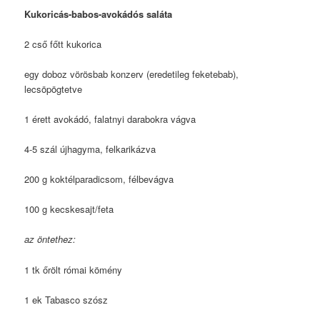
Kukoricás-babos-avokádós saláta
2 cső főtt kukorica
egy doboz vörösbab konzerv (eredetileg feketebab),
lecsöpögtetve
1 érett avokádó, falatnyi darabokra vágva
4-5 szál újhagyma, felkarikázva
200 g koktélparadicsom, félbevágva
100 g kecskesajt/feta
az öntethez:
1 tk őrölt római kömény
1 ek Tabasco szósz