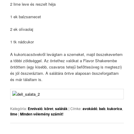
2 lime leve és reszelt héja
1 ek balzsamecet
2 ek olívaolaj
1 tk nádcukor
A kukoricacsövekről levágtam a szemeket, majd összekevertem
a többi zöldséggel. Az öntethez valókat a Flavor Shakerembe
öntöttem (egy kisebb, csavaros tetejű befőttesüveg is megteszi)
és jól összeráztam. A salátára öntve alaposan összeforgattam
és már tálaltam is.
Kategória:
Ennivaló
,
köret
,
saláták
|
Címke:
avokádó
,
bab
,
kukorica
,
lime
|
Minden vélemény számít!