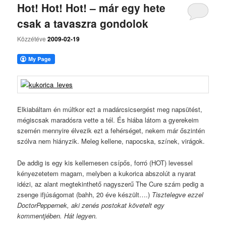
Hot! Hot! Hot! – már egy hete
csak a tavaszra gondolok
Közzétéve
2009-02-19
Elkiabáltam én múltkor ezt a madárcsicsergést meg napsütést,
mégiscsak maradósra vette a tél. És hiába látom a gyerekeim
szemén mennyire élvezik ezt a fehérséget, nekem már őszintén
szólva nem hiányzik. Meleg kellene, napocska, színek, virágok.
De addig is egy kis kellemesen csípős, forró (HOT) levessel
kényezetetem magam, melyben a kukorica abszolút a nyarat
idézi, az alant megtekinthető nagyszerű The Cure szám pedig a
zsenge ifjúságomat (bahh, 20 éve készült….)
Tisztelegve ezzel
DoctorPeppernek, aki zenés postokat követelt egy
kommentjében. Hát legyen.