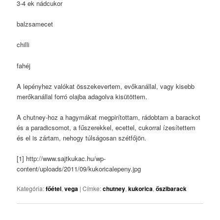
3-4 ek nádcukor
balzsamecet
chilli
fahéj
A lepényhez valókat összekevertem, evőkanállal, vagy kisebb
merőkanállal forró olajba adagolva kisütöttem.
A chutney-hoz a hagymákat megpirítottam, rádobtam a barackot
és a paradicsomot, a fűszerekkel, ecettel, cukorral ízesítettem
és el is zártam, nehogy túlságosan szétfőjön.
[1] http://www.sajtkukac.hu/wp-
content/uploads/2011/09/kukoricalepeny.jpg
Kategória:
főétel
,
vega
|
Címke:
chutney
,
kukorica
,
őszibarack