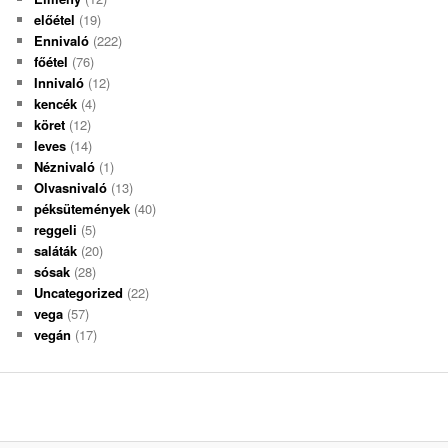
előétel
(19)
Ennivaló
(222)
főétel
(76)
Innivaló
(12)
kencék
(4)
köret
(12)
leves
(14)
Néznivaló
(1)
Olvasnivaló
(13)
péksütemények
(40)
reggeli
(5)
saláták
(20)
sósak
(28)
Uncategorized
(22)
vega
(57)
vegán
(17)