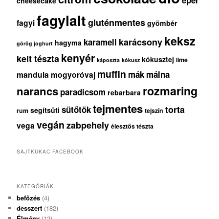
cheesecake
fagylalt
gluténmentes
fagyi
gyömbér
keksz
karácsony
karamell
hagyma
görög joghurt
kenyér
kelt tészta
kókusztej
lime
káposzta
kókusz
muffin
mák
málna
mandula
mogyoróvaj
rozmaring
narancs
paradicsom
rebarbara
tejmentes
torta
sütőtök
segítsüti
rum
tejszín
vegán
zabpehely
vega
élesztős tészta
SAJTKUKAC FACEBOOK
KATEGÓRIÁK
befőzés
(4)
desszert
(182)
Élmény
(12)