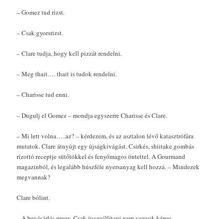
– Gomez tud rizst.
– Csak gyorsrizst.
– Clare tudja, hogy kell pizzát rendelni.
– Meg thait…. thait is tudok rendelni.
– Charisse tud enni.
– Dugulj el Gomez – mondja egyszerre Charisse és Clare.
– Mi lett volna…..az? – kérdezem, és az asztalon lévő katasztrófára
mutatok. Clare átnyújt egy újságkivágást. Csirkés, shiitake gombás
rizottó receptje sütőtökkel és fenyőmagos öntettel. A Gourmand
magazinból, és legalább húszféle nyersanyag kell hozzá. – Mindezek
megvannak?
Clare bólint.
–
A bevásárlás megy. Csak összeállítani nem vagyok képes.