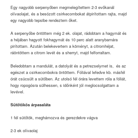
Egy nagyobb serpenyőben megmelegítettem 2-3 evőkanál
olívaolajat, és a besózott csirkecombokat átpirítottam rajta, majd
egy nagyobb tepsibe rendeztem őket.
A serpenyőbe öntöttem még 2 ek. olajat, rádobtam a hagymát és
a héjában hagyott fokhagymát és 10 perc alatt aranybarnára
pirítottam. Azután belekevertem a köményt, a citromhéjat,
ráöntöttem a citrom levét és a sherryt, majd felforraltam.
Beledobtam a mandulát, a datolyát és a petrezselymet is, és az
egészet a csirkecombokra öntöttem. Fóliával lefedve kb. másfél
órát csücsült a sütőben. Az utolsó fél órára levettem róla a fóliát,
hogy ropogósra sülhessen, s időnként jól meglocsolgattam a
levével.
Sütőtökös árpasaláta
1 fél sütőtök, meghámozva és gerezdekre vágva
2-3 ek olívaolaj