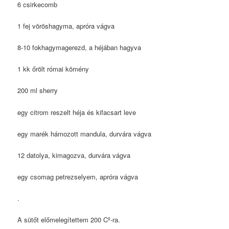
6 csirkecomb
1 fej vöröshagyma, apróra vágva
8-10 fokhagymagerezd, a héjában hagyva
1 kk őrölt római kömény
200 ml sherry
egy citrom reszelt héja és kifacsart leve
egy marék hámozott mandula, durvára vágva
12 datolya, kimagozva, durvára vágva
egy csomag petrezselyem, apróra vágva
.
A sütőt előmelegítettem 200 Cº-ra.