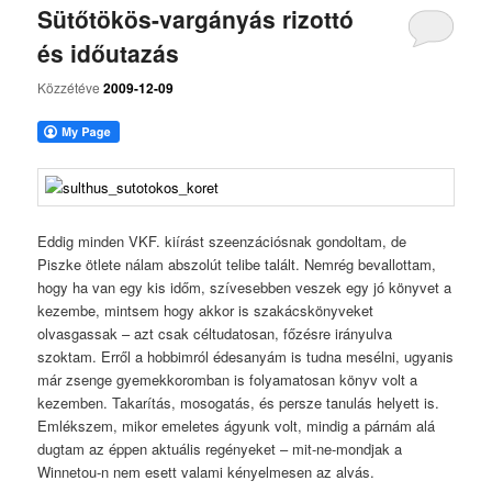
Sütőtökös-vargányás rizottó
és időutazás
Közzétéve
2009-12-09
Eddig minden VKF. kiírást szeenzációsnak gondoltam, de
Piszke ötlete nálam abszolút telibe talált. Nemrég bevallottam,
hogy ha van egy kis időm, szívesebben veszek egy jó könyvet a
kezembe, mintsem hogy akkor is szakácskönyveket
olvasgassak – azt csak céltudatosan, főzésre irányulva
szoktam. Erről a hobbimról édesanyám is tudna mesélni, ugyanis
már zsenge gyemekkoromban is folyamatosan könyv volt a
kezemben. Takarítás, mosogatás, és persze tanulás helyett is.
Emlékszem, mikor emeletes ágyunk volt, mindig a párnám alá
dugtam az éppen aktuális regényeket – mit-ne-mondjak a
Winnetou-n nem esett valami kényelmesen az alvás.