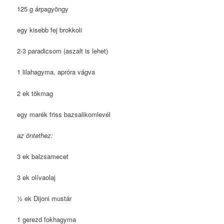
125 g árpagyöngy
egy kisebb fej brokkoli
2-3 paradicsom (aszalt is lehet)
1 lilahagyma, apróra vágva
2 ek tökmag
egy marék friss bazsalikomlevél
az öntethez:
3 ek balzsamecet
3 ek olívaolaj
½ ek Dijoni mustár
1 gerezd fokhagyma