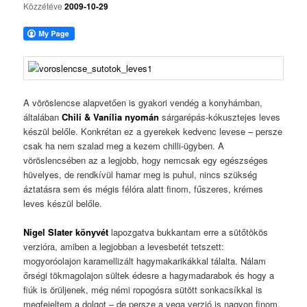
Közzétéve
2009-10-29
A vöröslencse alapvetően is gyakori vendég a konyhámban,
általában
Chili & Vanília
nyomán
sárgarépás-kókusztejes leves
készül belőle. Konkrétan ez a gyerekek kedvenc levese – persze
csak ha nem szalad meg a kezem chilli-ügyben. A
vöröslencsében az a legjobb, hogy nemcsak egy egészséges
hüvelyes, de rendkívül hamar meg is puhul, nincs szükség
áztatásra sem és mégis félóra alatt finom, fűszeres, krémes
leves készül belőle.
Nigel Slater könyvét
lapozgatva bukkantam erre a sütőtökös
verzióra, amiben a legjobban a levesbetét tetszett:
mogyoróolajon karamellizált hagymakarikákkal tálalta. Nálam
őrségi tökmagolajon sültek édesre a hagymadarabok és hogy a
fiúk is örüljenek, még némi ropogósra sütött sonkacsíkkal is
megfejeltem a dolgot – de persze a vega verzió is nagyon finom.