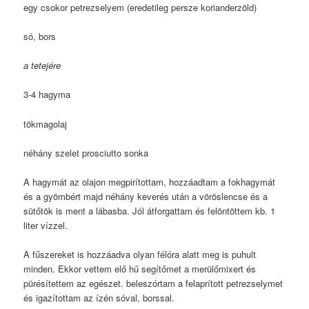
egy csokor petrezselyem (eredetileg persze korianderzöld)
só, bors
a tetejére
3-4 hagyma
tökmagolaj
néhány szelet prosciutto sonka
A hagymát az olajon megpirítottam, hozzáadtam a fokhagymát
és a gyömbért majd néhány keverés után a vöröslencse és a
sütőtök is ment a lábasba. Jól átforgattam és felöntöttem kb. 1
liter vízzel.
A fűszereket is hozzáadva olyan félóra alatt meg is puhult
minden. Ekkor vettem elő hű segítőmet a merülőmixert és
pürésítettem az egészet. beleszórtam a felaprított petrezselymet
és igazítottam az ízén sóval, borssal.