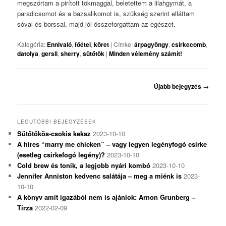
megszórtam a pirított tökmaggal, beletettem a lilahgymát, a
paradicsomot és a bazsalikomot is, szükség szerint elláttam
sóval és borssal, majd jól összeforgattam az egészet.
Kategória:
Ennivaló
,
főétel
,
köret
|
Címke:
árpagyöngy
,
csirkecomb
,
datolya
,
gersli
,
sherry
,
sütőtök
|
Minden vélemény számít!
Bejegyzés
Újabb bejegyzés
→
navigáció
LEGUTÓBBI BEJEGYZÉSEK
Sütőtökös-csokis keksz
2023-10-10
A híres “marry me chicken” – vagy legyen legényfogó csirke
(esetleg csirkefogó legény)?
2023-10-10
Cold brew és tonik, a legjobb nyári kombó
2023-10-10
Jennifer Anniston kedvenc salátája – meg a miénk is
2023-
10-10
A könyv amit igazából nem is ajánlok: Arnon Grunberg –
Tirza
2022-02-09