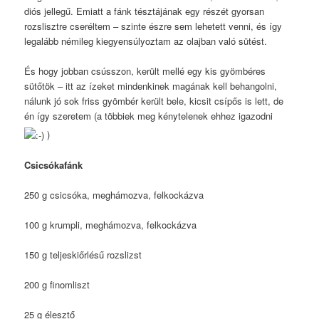
diós jellegű. Emiatt a fánk tésztájának egy részét gyorsan
rozslisztre cseréltem – szinte észre sem lehetett venni, és így
legalább némileg kiegyensúlyoztam az olajban való sütést.
És hogy jobban csússzon, került mellé egy kis gyömbéres
sütőtök – itt az ízeket mindenkinek magának kell behangolni,
nálunk jó sok friss gyömbér került bele, kicsit csípős is lett, de
én így szeretem (a többiek meg kénytelenek ehhez igazodni
)
Csicsókafánk
250 g csicsóka, meghámozva, felkockázva
100 g krumpli, meghámozva, felkockázva
150 g teljeskiőrlésű rozslizst
200 g finomliszt
25 g élesztő