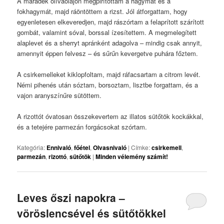
A maradék olívaolajon megpirítottam a hagymát és a
fokhagymát, majd ráöntöttem a rizst. Jól átforgattam, hogy
egyenletesen elkeveredjen, majd rászórtam a felaprított szárított
gombát, valamint sóval, borssal ízesítettem. A megmelegített
alaplevet és a sherryt apránként adagolva – mindig csak annyit,
amennyit éppen felvesz – és sűrűn kevergetve puhára főztem.
A csirkemelleket kiklopfoltam, majd ráfacsartam a citrom levét.
Némi pihenés után sóztam, borsoztam, lisztbe forgattam, és a
vajon aranyszínűre sütöttem.
A rizottót óvatosan összekevertem az illatos sütőtök kockákkal,
és a tetejére parmezán forgácsokat szórtam.
Kategória:
Ennivaló
,
főétel
,
Olvasnivaló
|
Címke:
csirkemell
,
parmezán
,
rizottó
,
sütőtök
|
Minden vélemény számít!
Leves őszi napokra –
vöröslencsével és sütőtökkel