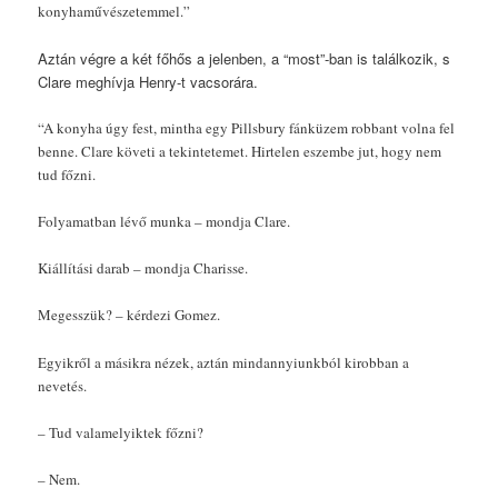
konyhaművészetemmel.”
Aztán végre a két főhős a jelenben, a “most”-ban is találkozik, s
Clare meghívja Henry-t vacsorára.
“A konyha úgy fest, mintha egy Pillsbury fánküzem robbant volna fel
benne. Clare követi a tekintetemet. Hirtelen eszembe jut, hogy nem
tud főzni.
Folyamatban lévő munka – mondja Clare.
Kiállítási darab – mondja Charisse.
Megesszük? – kérdezi Gomez.
Egyikről a másikra nézek, aztán mindannyiunkból kirobban a
nevetés.
– Tud valamelyiktek főzni?
– Nem.