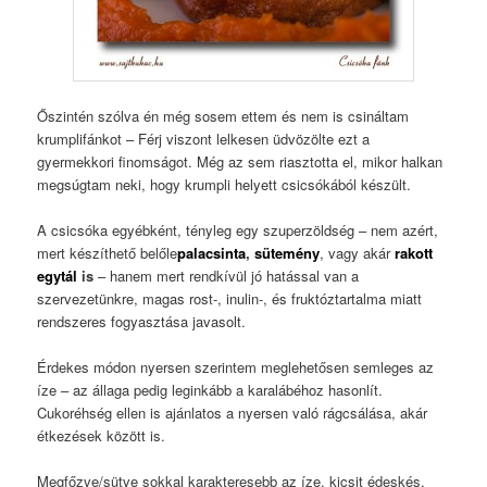
Őszintén szólva én még sosem ettem és nem is csináltam
krumplifánkot – Férj viszont lelkesen üdvözölte ezt a
gyermekkori finomságot. Még az sem riasztotta el, mikor halkan
megsúgtam neki, hogy krumpli helyett csicsókából készült.
A csicsóka egyébként, tényleg egy szuperzöldség – nem azért,
mert készíthető belőle
palacsinta
,
sütemény
, vagy akár
rakott
egytál
is
– hanem mert rendkívül jó hatással van a
szervezetünkre, magas rost-, inulin-, és fruktóztartalma miatt
rendszeres fogyasztása javasolt.
Érdekes módon nyersen szerintem meglehetősen semleges az
íze – az állaga pedig leginkább a karalábéhoz hasonlít.
Cukoréhség ellen is ajánlatos a nyersen való rágcsálása, akár
étkezések között is.
Megfőzve/sütve sokkal karakteresebb az íze, kicsit édeskés,