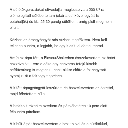
A sütőtökgerezdeket olívaolajjal meglocsolva a 200 Cº-ra
előmelegített sütőbe toltam (akár a csirkével együtt is
betehetjük) és kb. 25-30 percig sütöttem, amíg picit meg nem
pirult.
Közben az árpagyöngyöt sós vízben megfőztem. Nem kell
teljesen puhára, a legjobb, ha egy kicsit ‘al dente’ marad.
Amíg az árpa főtt, a FlavourShakerben összekevertem az öntet
hozzávalóit – erre a célra egy csavaros tetejű kisebb
befőttesüveg is megteszi, csak akkor előtte a fokhagymát
nyomjuk át a fokhagymaprésen.
A kifőtt árpagyöngyöt leszűrtem és összekevertem az öntettel,
majd félretettem hűlni.
A brokkolit rózsáira szedtem és párolóbetéten 10 perc alatt
félpuhára pároltam.
A kihűlt árpát összekevertem a brokkolival és a sütőtökkel,