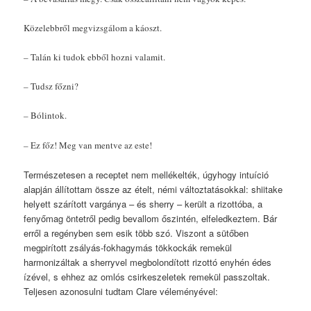
Közelebbről megvizsgálom a káoszt.
–
Talán ki tudok ebből hozni valamit.
–
Tudsz főzni?
–
Bólintok.
–
Ez főz! Meg van mentve az este!
Természetesen a receptet nem mellékelték, úgyhogy intuíció
alapján állítottam össze az ételt, némi változtatásokkal: shiitake
helyett szárított vargánya – és sherry – került a rizottóba, a
fenyőmag öntetről pedig bevallom őszintén, elfeledkeztem. Bár
erről a regényben sem esik több szó. Viszont a sütőben
megpirított zsályás-fokhagymás tökkockák remekül
harmonizáltak a sherryvel megbolondított rizottó enyhén édes
ízével, s ehhez az omlós csirkeszeletek remekül passzoltak.
Teljesen azonosulni tudtam Clare véleményével: