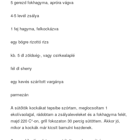
5 gerezd fokhagyma, apróra vágva
4-5 levél zsálya
1 fej hagyma, felkockázva
egy bögre rizottó rizs
kb. 5 dl zöldség-, vagy csirkealaplé
fél dl sherry
egy kevés szárított vargánya
parmezán
A sütőtök kockákat tepsibe szórtam, meglocsoltam 1
ekolívaolajjal, rádobtam a zsályaleveleket és a fokhagyma felét,
majd 220 C°-on, grill fokozaton 30 percig sütöttem. Akkor jó,
mikor a kockák már kicsit barnulni kezdenek.