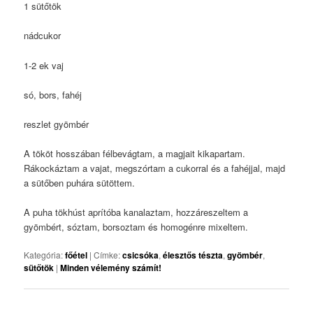
1 sütőtök
nádcukor
1-2 ek vaj
só, bors, fahéj
reszlet gyömbér
A tököt hosszában félbevágtam, a magjait kikapartam.
Rákockáztam a vajat, megszórtam a cukorral és a fahéjjal, majd
a sütőben puhára sütöttem.
A puha tökhúst aprítóba kanalaztam, hozzáreszeltem a
gyömbért, sóztam, borsoztam és homogénre mixeltem.
Kategória:
főétel
|
Címke:
csicsóka
,
élesztős tészta
,
gyömbér
,
sütőtök
|
Minden vélemény számít!