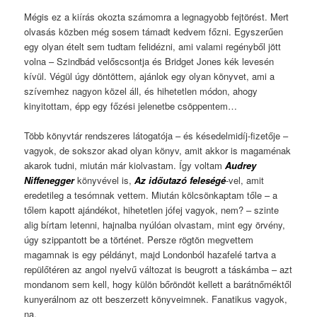
Mégis ez a kiírás okozta számomra a legnagyobb fejtörést. Mert
olvasás közben még sosem támadt kedvem főzni. Egyszerűen
egy olyan ételt sem tudtam felidézni, ami valami regényből jött
volna – Szindbád velőscsontja és Bridget Jones kék levesén
kívül. Végül úgy döntöttem, ajánlok egy olyan könyvet, ami a
szívemhez nagyon közel áll, és hihetetlen módon, ahogy
kinyitottam, épp egy főzési jelenetbe csöppentem…
Több könyvtár rendszeres látogatója – és késedelmidíj-fizetője –
vagyok, de sokszor akad olyan könyv, amit akkor is magaménak
akarok tudni, miután már kiolvastam. Így voltam
Audrey
Niffenegger
könyvével is,
Az időutazó feleségé
-vel, amit
eredetileg a tesómnak vettem. Miután kölcsönkaptam tőle – a
tőlem kapott ajándékot, hihetetlen jófej vagyok, nem? – szinte
alig bírtam letenni, hajnalba nyúlóan olvastam, mint egy örvény,
úgy szippantott be a történet. Persze rögtön megvettem
magamnak is egy példányt, majd Londonból hazafelé tartva a
repülőtéren az angol nyelvű változat is beugrott a táskámba – azt
mondanom sem kell, hogy külön bőröndöt kellett a barátnőméktől
kunyerálnom az ott beszerzett könyveimnek. Fanatikus vagyok,
na.