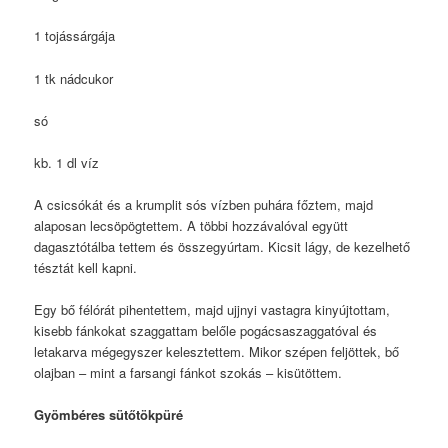
1 tojássárgája
1 tk nádcukor
só
kb. 1 dl víz
A csicsókát és a krumplit sós vízben puhára főztem, majd
alaposan lecsöpögtettem. A többi hozzávalóval együtt
dagasztótálba tettem és összegyúrtam. Kicsit lágy, de kezelhető
tésztát kell kapni.
Egy bő félórát pihentettem, majd ujjnyi vastagra kinyújtottam,
kisebb fánkokat szaggattam belőle pogácsaszaggatóval és
letakarva mégegyszer kelesztettem. Mikor szépen feljöttek, bő
olajban – mint a farsangi fánkot szokás – kisütöttem.
Gyömbéres sütőtökpüré