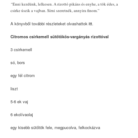
“
Enni kezdünk, lelkesen. A rizottó pikáns és enyhe, a tök édes, a
csirke úszik a vajban. Sírni szeretnék, annyira finom.”
A könyvből további részleteket olvashattok
itt
.
Citromos csirkemell sütőtökös-vargányás rizottóval
3 csirkemell
só, bors
egy fél citrom
liszt
5-6 ek vaj
6 ekolívaolaj
egy kisebb sütőtök fele, megpucolva, felkockázva