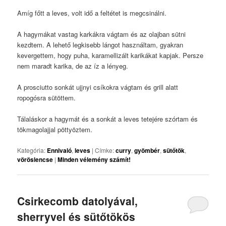
Amíg főtt a leves, volt idő a feltétet is megcsinálni.
A hagymákat vastag karkákra vágtam és az olajban sütni
kezdtem. A lehető legkisebb lángot használtam, gyakran
kevergettem, hogy puha, karamellizált karikákat kapjak. Persze
nem maradt karika, de az íz a lényeg.
A prosciutto sonkát ujjnyi csíkokra vágtam és grill alatt
ropogósra sütöttem.
Tálaláskor a hagymát és a sonkát a leves tetejére szórtam és
tökmagolajjal pöttyöztem.
Kategória:
Ennivaló
,
leves
|
Címke:
curry
,
gyömbér
,
sütőtök
,
vöröslencse
|
Minden vélemény számít!
Csirkecomb datolyával,
sherryvel és sütőtökös