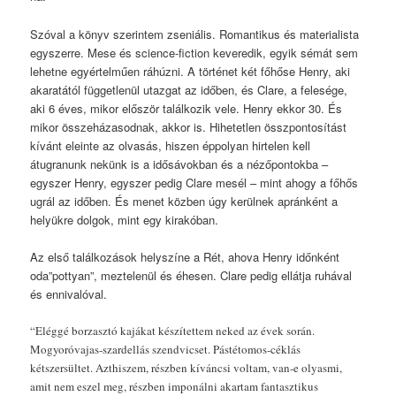
Szóval a könyv szerintem zseniális. Romantikus és materialista
egyszerre. Mese és science-fiction keveredik, egyik sémát sem
lehetne egyértelműen ráhúzni. A történet két főhőse Henry, aki
akaratától függetlenül utazgat az időben, és Clare, a felesége,
aki 6 éves, mikor először találkozik vele. Henry ekkor 30. És
mikor összeházasodnak, akkor is. Hihetetlen összpontosítást
kívánt eleinte az olvasás, hiszen éppolyan hirtelen kell
átugranunk nekünk is a idősávokban és a nézőpontokba –
egyszer Henry, egyszer pedig Clare mesél – mint ahogy a főhős
ugrál az időben. És menet közben úgy kerülnek apránként a
helyükre dolgok, mint egy kirakóban.
Az első találkozások helyszíne a Rét, ahova Henry időnként
oda”pottyan”, meztelenül és éhesen. Clare pedig ellátja ruhával
és ennivalóval.
“Eléggé borzasztó kajákat készítettem neked az évek során.
Mogyoróvajas-szardellás szendvicset. Pástétomos-céklás
kétszersültet. Azthiszem, részben kíváncsi voltam, van-e olyasmi,
amit nem eszel meg, részben imponálni akartam fantasztikus