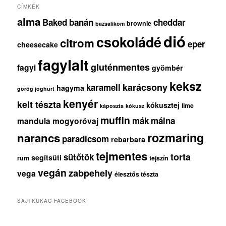
CÍMKÉK
alma
Baked
banán
cheddar
brownie
bazsalikom
dió
csokoládé
citrom
eper
cheesecake
fagylalt
gluténmentes
fagyi
gyömbér
keksz
karácsony
karamell
hagyma
görög joghurt
kenyér
kelt tészta
kókusztej
lime
káposzta
kókusz
muffin
mák
málna
mandula
mogyoróvaj
rozmaring
narancs
paradicsom
rebarbara
tejmentes
torta
sütőtök
segítsüti
rum
tejszín
vegán
zabpehely
vega
élesztős tészta
SAJTKUKAC FACEBOOK