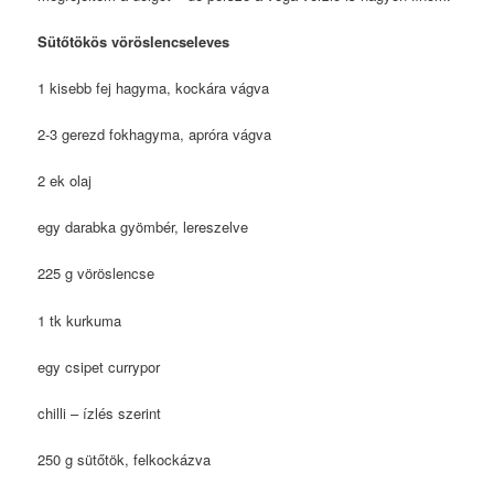
Sütőtökös vöröslencseleves
1 kisebb fej hagyma, kockára vágva
2-3 gerezd fokhagyma, apróra vágva
2 ek olaj
egy darabka gyömbér, lereszelve
225 g vöröslencse
1 tk kurkuma
egy csipet currypor
chilli – ízlés szerint
250 g sütőtök, felkockázva