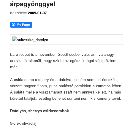
árpagyönggyel
Közzétéve
2009-01-07
Ez a recept is a novemberi GoodFoodból való, ami valahogy
annyira jól sikerült, hogy szinte az egész újságot végigfőztem
már.
A csirkecomb a sherry és a datolya ellenére sem lett édeskés,
viszont nagyon finom, puha omlóssá párolódott a zamatos lében.
A saláta mellé a visszamaradt szaft nem anniyra kellett, ha más
körettel tálaljuk, esetleg be lehet sűríteni némi kis keményítővel.
Datolyás, sherrys csirkecombok
5-6 ek olívaolaj