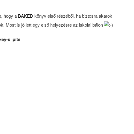
.
e, hogy a
BAKED
könyv első részéből. ha biztosra akarok
k. Most is jó lett egy első helyezésre az iskolai bálon
key-s pite