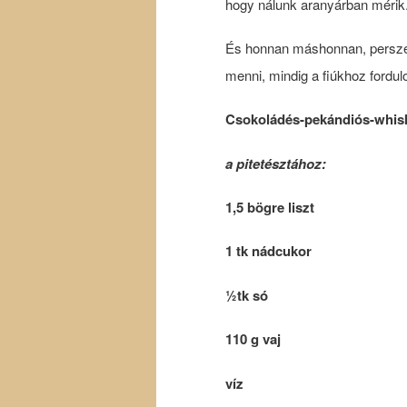
hogy nálunk aranyárban mérik
És honnan máshonnan, persz
menni, mindig a fiúkhoz fordulo
Csokoládés-
pekándiós-
whis
a pitetésztához:
1,5 bögre liszt
1 tk nádcukor
½tk só
110 g vaj
víz