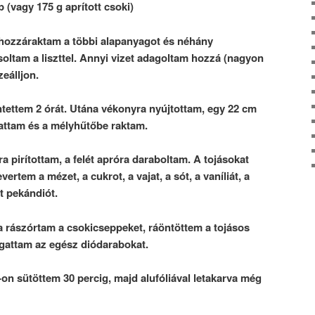
 (vagy 175 g aprított csoki)
 hozzáraktam a többi alapanyagot és néhány
tam a liszttel. Annyi vizet adagoltam hozzá (nagyon
eálljon.
ntettem 2 órát. Utána vékonyra nyújtottam, egy 22 cm
attam és a mélyhűtőbe raktam.
a pirítottam, a felét apróra daraboltam. A tojásokat
vertem a mézet, a cukrot, a vajat, a sót, a vaníliát, a
t pekándiót.
a rászórtam a csokicseppeket, ráöntöttem a tojásos
sgattam az egész diódarabokat.
on sütöttem 30 percig, majd alufóliával letakarva még