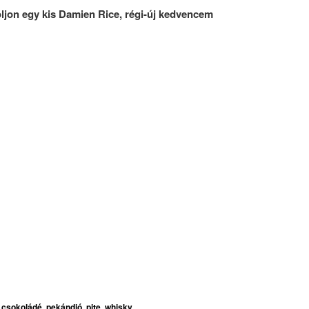
óljon egy kis Damien Rice, régi-új kedvencem
,
csokoládé
,
pekándió
,
pite
,
whisky