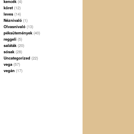
kencék
(4)
köret
(12)
leves
(14)
Néznivaló
(1)
Olvasnivaló
(13)
péksütemények
(40)
reggeli
(5)
saláták
(20)
sósak
(28)
Uncategorized
(22)
vega
(57)
vegán
(17)