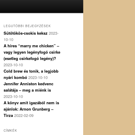
LEGUTÓBBI BEJEGYZÉSEK
Sütőtökös-csokis keksz
2023-
10-10
A híres “marry me chicken” –
vagy legyen legényfogó csirke
(esetleg csirkefogó legény)?
2023-10-10
Cold brew és tonik, a legjobb
nyári kombó
2023-10-10
Jennifer Anniston kedvenc
salátája – meg a miénk is
2023-10-10
A könyv amit igazából nem is
ajánlok: Arnon Grunberg –
Tirza
2022-02-09
CÍMKÉK