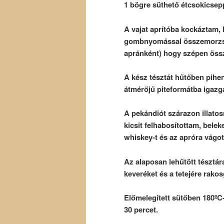
1 bögre süthető étcsokicsepp
A vajat aprítóba kockáztam,
gombnyomással összemorzsol
apránként) hogy szépen össz
A kész tésztát hűtőben pihe
átmérőjű piteformátba igazg
A pekándiót szárazon illatosr
kicsit felhabosítottam, beleke
whiskey-t és az apróra vágot
Az alaposan lehűtött tésztár
keveréket és a tetejére rako
Előmelegített sütőben 180ºC-
30 percet.