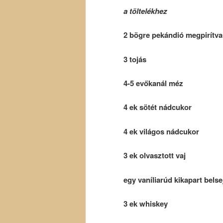
a töltelékhez
2 bögre pekándió megpirítva
3 tojás
4-5 evőkanál méz
4 ek sötét nádcukor
4 ek világos nádcukor
3 ek olvasztott vaj
egy vaníliarúd kikapart belse
3 ek whiskey