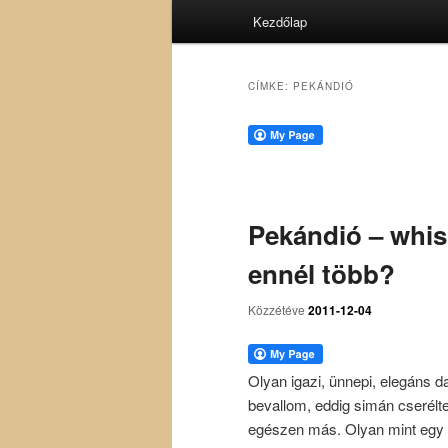
Fő
Kezdőlap
menü
CÍMKE:
PEKÁNDIÓ
Pekándió – whisk
ennél több?
Közzétéve
2011-12-04
Olyan igazi, ünnepi, elegáns 
bevallom, eddig simán cserélt
egészen más. Olyan mint egy e