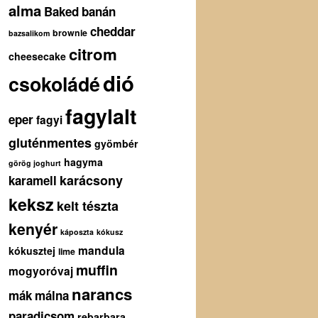
alma
Baked
banán
cheddar
brownie
bazsalikom
citrom
cheesecake
dió
csokoládé
fagylalt
eper
fagyi
gluténmentes
gyömbér
hagyma
görög joghurt
karácsony
karamell
keksz
kelt tészta
kenyér
káposzta
kókusz
mandula
kókusztej
lime
muffin
mogyoróvaj
narancs
mák
málna
paradicsom
rebarbara