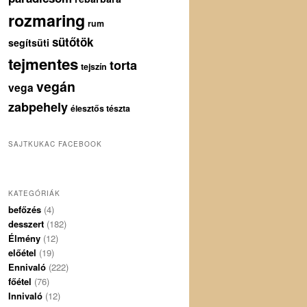
rozmaring
rum
sütőtök
segítsüti
tejmentes
torta
tejszín
vegán
vega
zabpehely
élesztős tészta
SAJTKUKAC FACEBOOK
KATEGÓRIÁK
befőzés
(4)
desszert
(182)
Élmény
(12)
előétel
(19)
Ennivaló
(222)
főétel
(76)
Innivaló
(12)