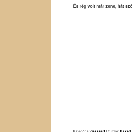
És rég volt már zene, hát sz
Kategória:
desszert
|
Címke:
Baked