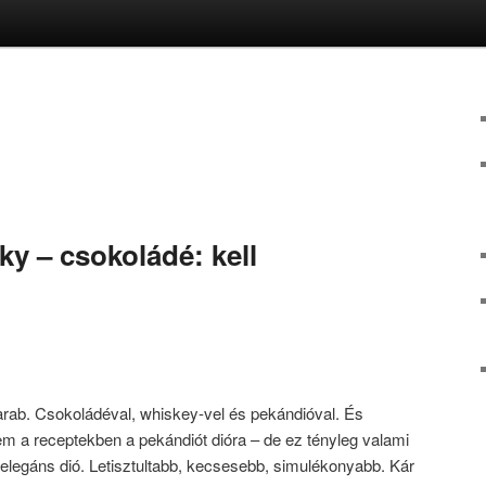
y – csokoládé: kell
darab. Csokoládéval, whiskey-vel és pekándióval. És
em a receptekben a pekándiót dióra – de ez tényleg valami
legáns dió. Letisztultabb, kecsesebb, simulékonyabb. Kár