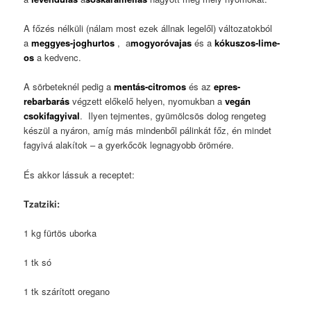
A főzés nélküli (nálam most ezek állnak legelől) változatokból
a
meggyes-joghurtos
, a
mogyoróvajas
és a
kókuszos-lime-
os
a kedvenc.
A sörbeteknél pedig a
mentás-citromos
és az
epres-
rebarbarás
végzett előkelő helyen, nyomukban a
vegán
csokifagyival
. Ilyen tejmentes, gyümölcsös dolog rengeteg
készül a nyáron, amíg más mindenből pálinkát főz, én mindet
fagyivá alakítok – a gyerkőcök legnagyobb örömére.
És akkor lássuk a receptet:
Tzatziki:
1 kg fürtös uborka
1 tk só
1 tk szárított oregano