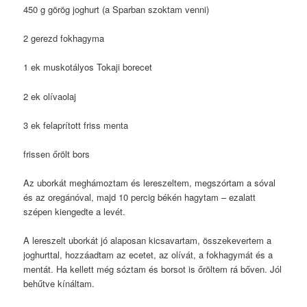
450 g görög joghurt (a Sparban szoktam venni)
2 gerezd fokhagyma
1 ek muskotályos Tokaji borecet
2 ek olívaolaj
3 ek felaprított friss menta
frissen őrölt bors
Az uborkát meghámoztam és lereszeltem, megszórtam a sóval
és az oregánóval, majd 10 percig békén hagytam – ezalatt
szépen kiengedte a levét.
A lereszelt uborkát jó alaposan kicsavartam, összekevertem a
joghurttal, hozzáadtam az ecetet, az olívát, a fokhagymát és a
mentát. Ha kellett még sóztam és borsot is őröltem rá bőven. Jól
behűtve kínáltam.