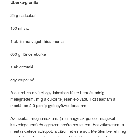
Uborka-granita
25 g nádcukor
100 ml víz
1 ek finmra vágott friss menta
600 g fürtös uborka
1 ek citromlé
egy csipet só
A cukrot és a vizet egy lábosban tűzre ttem és addig
melegítettem, míg a cukor teljesen elolvadt. Hozzáadtam a
mentát és 2-3 percig gyöngyözve forraltam.
Az uborkát meghámoztam, (a túl nagynak gondolt magokat
kiszedegettem) és egészen apróra reszeltem. Hozzákevertem a
mentás-cukros szirupot, a citromlét és a sót. Merülőmixerrel még