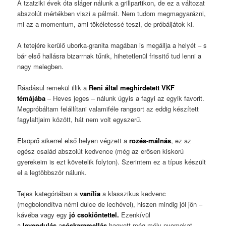
A tzatziki évek óta sláger nálunk a grillpartikon, de ez a változat
abszolút mértékben viszi a pálmát. Nem tudom megmagyarázni,
mi az a momentum, ami tökéletessé teszi, de próbáljátok ki.
A tetejére kerülő uborka-granita magában is megállja a helyét – s
bár első hallásra bizarrnak tűnik, hihetetlenül frissitő tud lenni a
nagy melegben.
Ráadásul remekül illik a
Reni által meghirdetett VKF
témájába
– Heves jeges – nálunk úgyis a fagyi az egyik favorit.
Megpróbáltam felállítani valamiféle rangsort az eddig készített
fagylaltjaim között, hát nem volt egyszerű.
Elsöprő sikerrel első helyen végzett a
rozés-málnás
, ez az
egész család abszolút kedvence (még az erősen kiskorú
gyerekeim is ezt követelik folyton). Szerintem ez a típus készült
el a legtöbbször nálunk.
Tejes kategóriában a
vanília
a klasszikus kedvenc
(megbolondítva némi dulce de lechével), hiszen mindig jól jön –
kávéba vagy egy
jó csokiöntettel.
Ezenkívül
a
levendulás
a
sóskaramellás
hagyott még mély nyomokat.