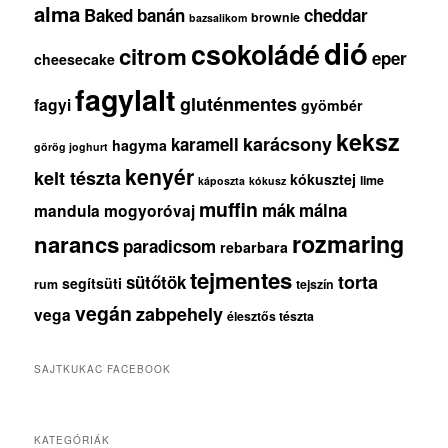
alma
Baked
banán
cheddar
brownie
bazsalikom
dió
csokoládé
citrom
eper
cheesecake
fagylalt
gluténmentes
fagyi
gyömbér
keksz
karácsony
karamell
hagyma
görög joghurt
kenyér
kelt tészta
kókusztej
lime
káposzta
kókusz
muffin
mák
málna
mandula
mogyoróvaj
rozmaring
narancs
paradicsom
rebarbara
tejmentes
torta
sütőtök
segítsüti
rum
tejszín
vegán
zabpehely
vega
élesztős tészta
SAJTKUKAC FACEBOOK
KATEGÓRIÁK