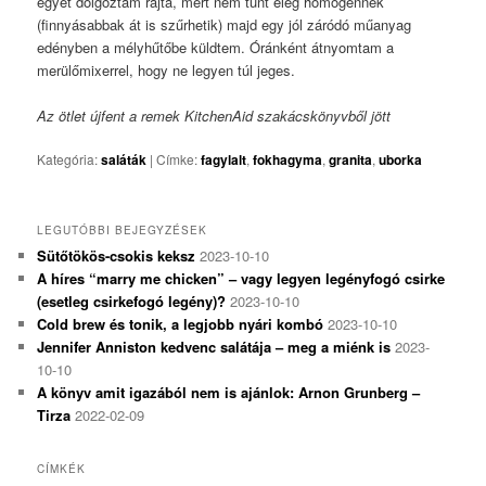
egyet dolgoztam rajta, mert nem tűnt elég homogénnek
(finnyásabbak át is szűrhetik) majd egy jól záródó műanyag
edényben a mélyhűtőbe küldtem. Óránként átnyomtam a
merülőmixerrel, hogy ne legyen túl jeges.
Az ötlet újfent a remek KitchenAid szakácskönyvből jött
Kategória:
saláták
|
Címke:
fagylalt
,
fokhagyma
,
granita
,
uborka
LEGUTÓBBI BEJEGYZÉSEK
Sütőtökös-csokis keksz
2023-10-10
A híres “marry me chicken” – vagy legyen legényfogó csirke
(esetleg csirkefogó legény)?
2023-10-10
Cold brew és tonik, a legjobb nyári kombó
2023-10-10
Jennifer Anniston kedvenc salátája – meg a miénk is
2023-
10-10
A könyv amit igazából nem is ajánlok: Arnon Grunberg –
Tirza
2022-02-09
CÍMKÉK