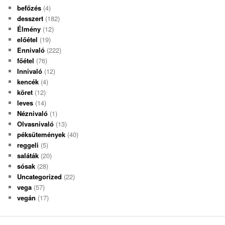
befőzés
(4)
desszert
(182)
Élmény
(12)
előétel
(19)
Ennivaló
(222)
főétel
(76)
Innivaló
(12)
kencék
(4)
köret
(12)
leves
(14)
Néznivaló
(1)
Olvasnivaló
(13)
péksütemények
(40)
reggeli
(5)
saláták
(20)
sósak
(28)
Uncategorized
(22)
vega
(57)
vegán
(17)