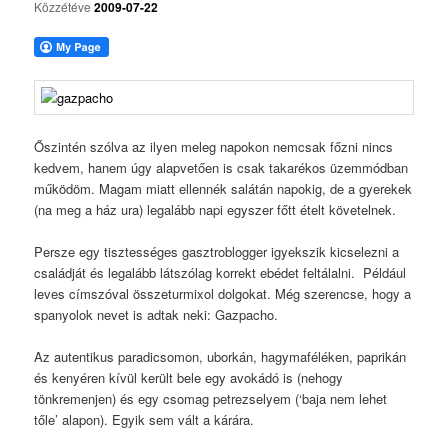
Közzétéve
2009-07-22
Őszintén szólva az ilyen meleg napokon nemcsak főzni nincs
kedvem, hanem úgy alapvetően is csak takarékos üzemmódban
működöm. Magam miatt ellennék salátán napokig, de a gyerekek
(na meg a ház ura) legalább napi egyszer főtt ételt követelnek.
Persze egy tisztességes gasztroblogger igyekszik kicselezni a
családját és legalább látszólag korrekt ebédet feltálalni. Például
leves címszóval összeturmixol dolgokat. Még szerencse, hogy a
spanyolok nevet is adtak neki: Gazpacho.
Az autentikus paradicsomon, uborkán, hagymaféléken, paprikán
és kenyéren kívül került bele egy avokádó is (nehogy
tönkremenjen) és egy csomag petrezselyem (‘baja nem lehet
tőle’ alapon). Egyik sem vált a kárára.