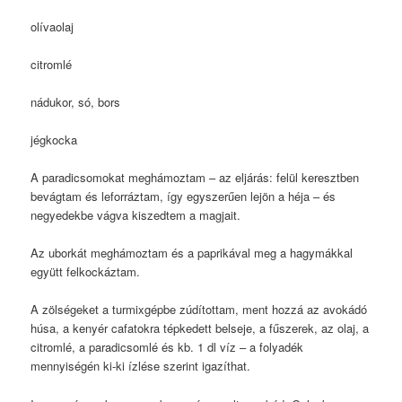
olívaolaj
citromlé
nádukor, só, bors
jégkocka
A paradicsomokat meghámoztam – az eljárás: felül keresztben
bevágtam és leforráztam, így egyszerűen lejön a héja – és
negyedekbe vágva kiszedtem a magjait.
Az uborkát meghámoztam és a paprikával meg a hagymákkal
együtt felkockáztam.
A zölségeket a turmixgépbe zúdítottam, ment hozzá az avokádó
húsa, a kenyér cafatokra tépkedett belseje, a fűszerek, az olaj, a
citromlé, a paradicsomlé és kb. 1 dl víz – a folyadék
mennyiségén ki-ki ízlése szerint igazíthat.