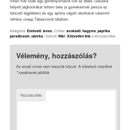
Innen már csak egy gombnyomásra volt az ebéd. Galuska
helyett jégkockákat tettem bele (a gyerekeimek persze ez
tetszett legjobban) és egy apróra vágott uborkával valamint
néhány csepp Tabascóval tálaltam.
Kategória:
Ennivaló
,
leves
| Címke:
avokádó
,
hagyma
,
paprika
,
paradicsom
,
uborka
| Szerző:
Niki
|
Közvetlen link
a könyvjelzőbe.
Vélemény, hozzászólás?
Az email címet nem tesszük közzé.
A kötelező mezőket
*
karakterrel jelöltük
Hozzászólás