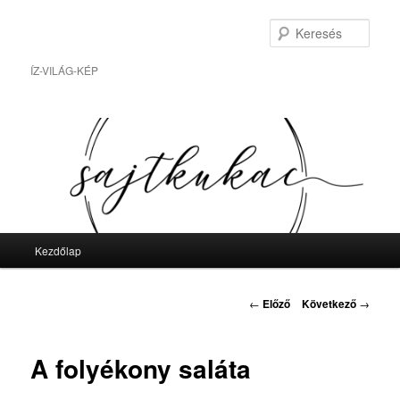
Tovább
az
Kere
elsődleges
tartalomra
ÍZ-VILÁG-KÉP
Fő
Kezdőlap
menü
Bejegyzés
←
Előző
Következő
→
navigáció
A folyékony saláta