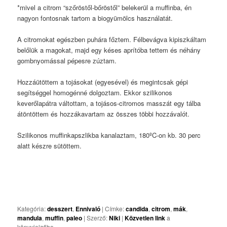
*mivel a citrom “szőröstől-bőröstől” belekerül a muffinba, én
nagyon fontosnak tartom a biogyümölcs használatát.
A citromokat egészben puhára főztem. Félbevágva kipiszkáltam
belőlük a magokat, majd egy késes aprítóba tettem és néhány
gombnyomással pépesre zúztam.
Hozzáütöttem a tojásokat (egyesével) és megintcsak gépi
segítséggel homogénné dolgoztam. Ekkor szilikonos
keverőlapátra váltottam, a tojásos-citromos masszát egy tálba
átöntöttem és hozzákavartam az összes többi hozzávalót.
Szilikonos muffinkapszlikba kanalaztam, 180ºC-on kb. 30 perc
alatt készre sütöttem.
Kategória:
desszert
,
Ennivaló
| Címke:
candida
,
citrom
,
mák
,
mandula
,
muffin
,
paleo
| Szerző:
Niki
|
Közvetlen link
a
könyvjelzőbe.