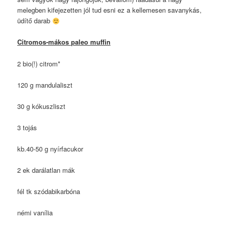
melegben kifejezetten jól tud esni ez a kellemesen savanykás,
üdítő darab
Citromos-mákos paleo muffin
2 bio(!) citrom*
120 g mandulaliszt
30 g kókuszliszt
3 tojás
kb.40-50 g nyírfacukor
2 ek darálatlan mák
fél tk szódabikarbóna
némi vanília