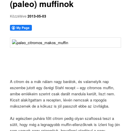
(paleo) muffinok
Közzétéve
2013-05-03
A citrom és a mák nálam nagy barátok, és valamelyik nap
eszembe jutott egy ősrégi Stahl recept – egy citromos muffin,
amibe emlékeim szerint csak darált mandula került, liszt nem.
Kicsit alakítgattam a recepten, lévén nemcsak a ropogós
mákszemek de a kókusz is jól passzolt ebbe az ízvilágba.
Az egészben puhára főtt citrom pedig olyan szaftossá teszi a
sütit, hogy még a legnagyobb muffin-ellenzőknek is ízleni fog (én
sem vagyok nagy rajongójuk, bevallom) ráadásul a nagy