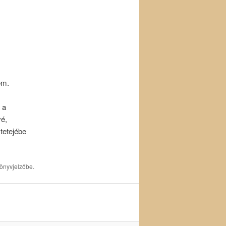
em.
 a
vé,
tetejébe
önyvjelzőbe.