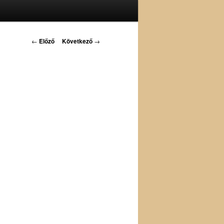
Bejegyzés
←
Előző
Következő
→
navigáció