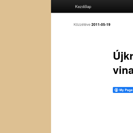
Fő
Kezdőlap
menü
Közzétéve
2011-05-19
Újk
vina