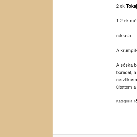
2 ek
Toka
1-2 ek mé
rukkola
A krumplik
A sóska be
borecet, a
rusztikusa
ültettem a
Kategória:
f