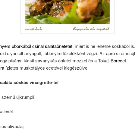
yers uborkából csinál salátaönetetet
, miért is ne lehetne sóskából i
ld olyan elhanyagolt, többnyire főzelékként végzi. Az apró szemű új
 egy pikáns, kicsit savanykás öntetet mézzel és a
Tokaji Borecet
ra
ízletes muskotályos ecetével kiegészülve.
saláta sóskás vinaigrette-tel
ó szemű újkrumpli
kalevél
mos olívaolaj