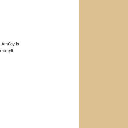
s. Amúgy is
krumpli