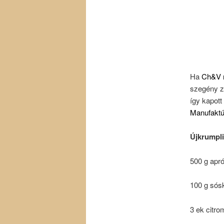
Ha
Ch&V n
szegény zö
így kapott
Manufaktú
Újkrumpli
500 g apr
100 g sós
3 ek citro