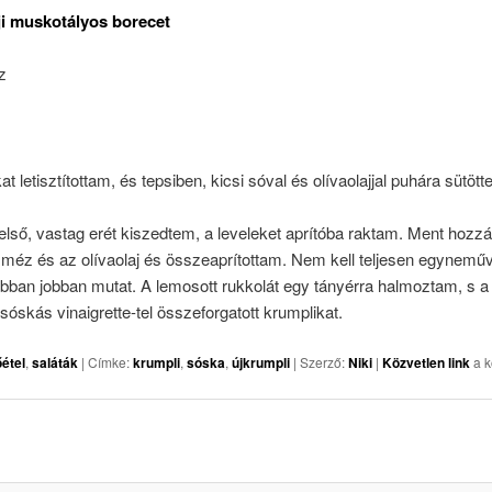
ji muskotályos borecet
z
at letisztítottam, és tepsiben, kicsi sóval és olívaolajjal puhára sütött
lső, vastag erét kiszedtem, a leveleket aprítóba raktam. Ment hozzá
 méz és az olívaolaj és összeaprítottam. Nem kell teljesen egynemű
bban jobban mutat. A lemosott rukkolát egy tányérra halmoztam, s a 
 sóskás vinaigrette-tel összeforgatott krumplikat.
őétel
,
saláták
| Címke:
krumpli
,
sóska
,
újkrumpli
| Szerző:
Niki
|
Közvetlen link
a k