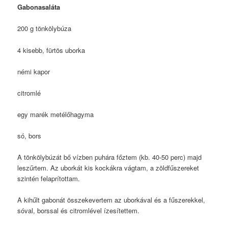
Gabonasaláta
200 g tönkölybúza
4 kisebb, fürtös uborka
némi kapor
citromlé
egy marék metélőhagyma
só, bors
A tönkölybúzát bő vízben puhára főztem (kb. 40-50 perc) majd
leszűrtem. Az uborkát kis kockákra vágtam, a zöldfűszereket
szintén felaprítottam.
A kihűlt gabonát összekevertem az uborkával és a fűszerekkel,
sóval, borssal és citromlével ízesítettem.