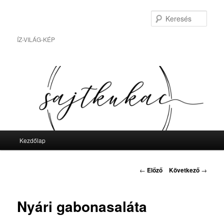
Tovább
az
Kere
elsődleges
tartalomra
ÍZ-VILÁG-KÉP
Fő
Kezdőlap
menü
Bejegyzés
←
Előző
Következő
→
navigáció
Nyári gabonasaláta