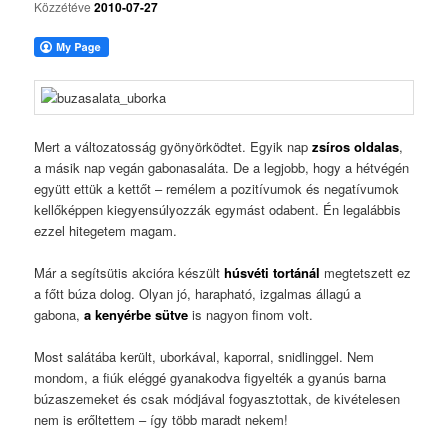
Közzétéve
2010-07-27
Mert a változatosság gyönyörködtet. Egyik nap
zsíros oldalas
,
a másik nap vegán gabonasaláta. De a legjobb, hogy a hétvégén
együtt ettük a kettőt – remélem a pozitívumok és negatívumok
kellőképpen kiegyensúlyozzák egymást odabent. Én legalábbis
ezzel hitegetem magam.
Már a segítsütis akcióra készült
húsvéti tortánál
megtetszett ez
a főtt búza dolog. Olyan jó, harapható, izgalmas állagú a
gabona,
a kenyérbe sütve
is nagyon finom volt.
Most salátába került, uborkával, kaporral, snidlinggel. Nem
mondom, a fiúk eléggé gyanakodva figyelték a gyanús barna
búzaszemeket és csak módjával fogyasztottak, de kivételesen
nem is erőltettem – így több maradt nekem!