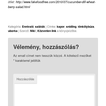
ötlet:
http://www.fakefoodfree.com/2010/07/cucumber-dill-wheat-
berry-salad.html
Kategória:
Ennivaló
,
saláták
| Címke:
kapor
,
snidling
,
tönkölybúza
,
uborka
| Szerző:
Niki
|
Közvetlen link
a könyvjelzőbe.
Vélemény, hozzászólás?
Az email címet nem tesszük közzé.
A kötelező mezőket
*
karakterrel jelöltük
Hozzászólás