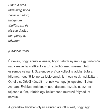
Pihen a prés.
Mustszag bódít.
Zenél a csönd,
hallgatom.
Szőlőszem és
részeg darázs
hempereg az
udvaron.
(Csanádi Imre)
Érdekes, hogy annak ellenére, hogy nálunk nyáron a gyümölcsök
nagy része fagylaltként végzi, szőlőből még sosem jutott
eszembe csinálni. Szerencsére Vica kollegina addig rágta a
fülemet, hogy itt lenne az ideje ennek is, hogy csak nekiálltam.
Othello szőlőből készült – ennek van egy jellegzetes, illatos
zamata. Érdekes módon, miután átpasszíroztuk, ez szinte
teljesen eltűnt, inkább egy kellemesen mustízű folyadékot
kaptunk.
A gyerekek körében olyan szinten aratott sikert, hogy egy