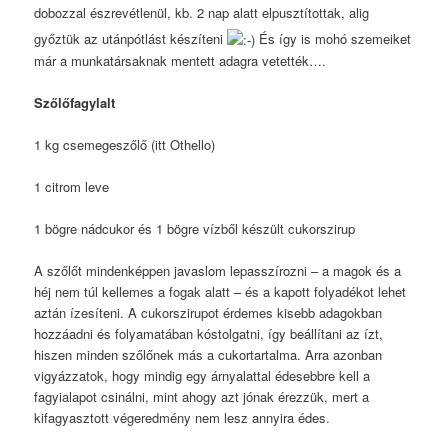
dobozzal észrevétlenül, kb. 2 nap alatt elpusztítottak, alig
győztük az utánpótlást készíteni
És így is mohó szemeiket
már a munkatársaknak mentett adagra vetették….
Szőlőfagylalt
1 kg csemegeszőlő (itt Othello)
1 citrom leve
1 bögre nádcukor és 1 bögre vízből készült cukorszirup
A szőlőt mindenképpen javaslom lepasszírozni – a magok és a
héj nem túl kellemes a fogak alatt – és a kapott folyadékot lehet
aztán ízesíteni. A cukorszirupot érdemes kisebb adagokban
hozzáadni és folyamatában kóstolgatni, így beállítani az ízt,
hiszen minden szőlőnek más a cukortartalma. Arra azonban
vigyázzatok, hogy mindig egy árnyalattal édesebbre kell a
fagyialapot csinálni, mint ahogy azt jónak érezzük, mert a
kifagyasztott végeredmény nem lesz annyira édes.