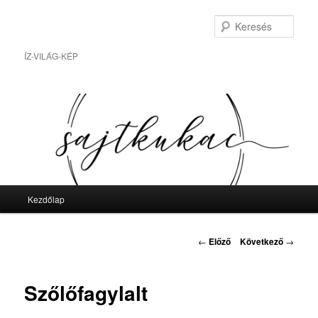
Tovább
az
Kere
elsődleges
tartalomra
ÍZ-VILÁG-KÉP
Fő
Kezdőlap
menü
Bejegyzés
←
Előző
Következő
→
navigáció
Szőlőfagylalt