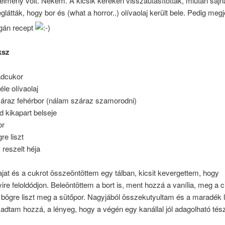
élmény volt. Nekem. A kicsik kereken visszautasították, miután sajn
átták, hogy bor és (what a horror..) olívaolaj került bele. Pedig me
gán recept
ksz
ádcukor
éle olívaolaj
záraz fehérbor (nálam száraz szamorodni)
úd kikapart belseje
or
re liszt
 reszelt héja
ajat és a cukrot összeöntöttem egy tálban, kicsit kevergettem, hogy
re feloldódjon. Beleöntöttem a bort is, ment hozzá a vanília, meg a c
) bögre liszt meg a sütőpor. Nagyjából összekutyultam és a maradék l
adtam hozzá, a lényeg, hogy a végén egy kanállal jól adagolható tész