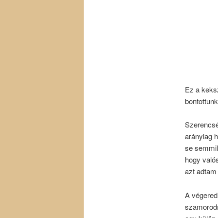
Ez a keksz
bontottunk
Szerencsér
aránylag h
se semmily
hogy valós
azt adtam
A végeredm
szamorodni