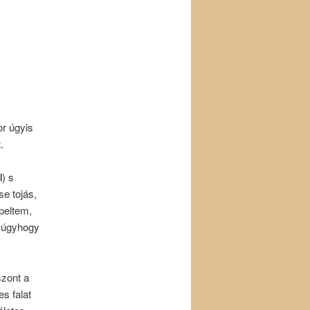
or úgyis
.
l
) s
se tojás,
peltem,
, úgyhogy
szont a
s falat