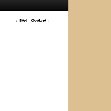
Bejegyzés
←
Előző
Következő
→
navigáció