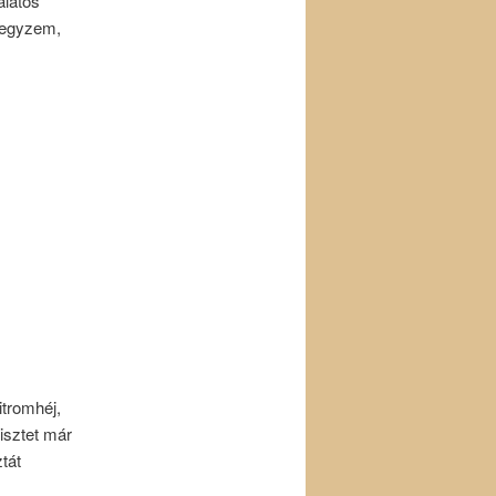
álatos
gjegyzem,
itromhéj,
isztet már
tát