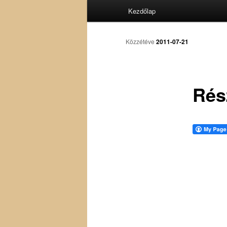
Fő
Kezdőlap
menü
Közzétéve
2011-07-21
Rés