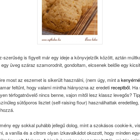
-szerűség is figyelt már egy ideje a könyvjelzők között, aztán múltk
 egy üveg száraz szamorodnit, gondoltam, elcsenek belőle egy kicsit
e most az eszemet is sikerült használni, (nem úgy, mint a
kenyérné
amar feltűnt, hogy valami mintha hiányozna az eredeti
receptből
. Ha 
en térfogatnövelő nincs benne, vajon mitől lesz klassz levegős? Tip
zínűleg sütőporos lisztet (self-raising flour) használhattak eredetileg
 hozzá.
ény egy sokkal puhább jellegű dolog, mint a szokásos cookie-k, vi
, a vanília és a citrom olyan ízkavalkádot okozott, hogy minden egye