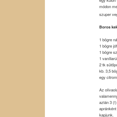
egy külön 
módon megl
szuper ve
Boros ke
1 bögre n
1 bögre jóf
1 bögre s
1 vaníliar
2 tk sütőp
kb. 3,5 bög
egy citrom
Az olívaol
valamennyi
aztán 3 (!
apránként 
kapjunk.