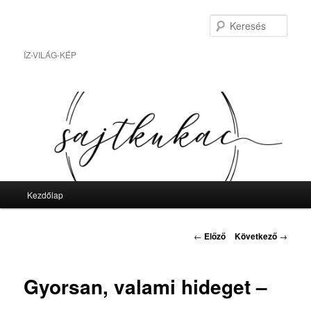
Tovább
az
Kere
elsődleges
tartalomra
ÍZ-VILÁG-KÉP
Fő
Kezdőlap
menü
Bejegyzés
←
Előző
Következő
→
navigáció
Gyorsan, valami hideget –