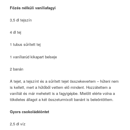
Főzés nélküli vaníliafagyi
3,5 dl tejszín
4 dl tej
1 tubus sűrített tej
1 vaníliarúd kikapart belseje
2 banán
A tejet, a tejszínt és a sűrített tejet összekevertem – hűteni nem
is kellett, mert a hűtőből vettem elő mindent. Hozzátettem a
vaníliát és már mehetett is a fagyigépbe. Mielőtt elérte volna a
tökéletes állagot a két összeturmixolt banánt is beleöntöttem.
Gyors csokoládéöntet
2,5 dl víz