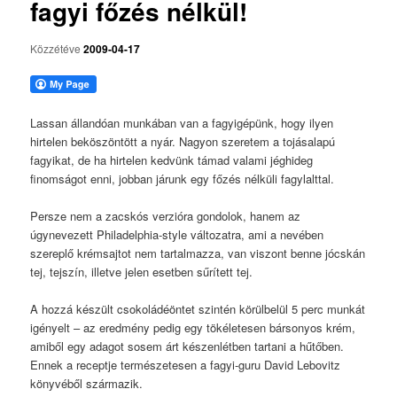
fagyi főzés nélkül!
Közzétéve
2009-04-17
Lassan állandóan munkában van a fagyigépünk, hogy ilyen
hirtelen beköszöntött a nyár. Nagyon szeretem a tojásalapú
fagyikat, de ha hirtelen kedvünk támad valami jéghideg
finomságot enni, jobban járunk egy főzés nélküli fagylalttal.
Persze nem a zacskós verzióra gondolok, hanem az
úgynevezett Philadelphia-style változatra, ami a nevében
szereplő krémsajtot nem tartalmazza, van viszont benne jócskán
tej, tejszín, illetve jelen esetben sűrített tej.
A hozzá készült csokoládéöntet szintén körülbelül 5 perc munkát
igényelt – az eredmény pedig egy tökéletesen bársonyos krém,
amiből egy adagot sosem árt készenlétben tartani a hűtőben.
Ennek a receptje természetesen a fagyi-guru David Lebovitz
könyvéből származik.