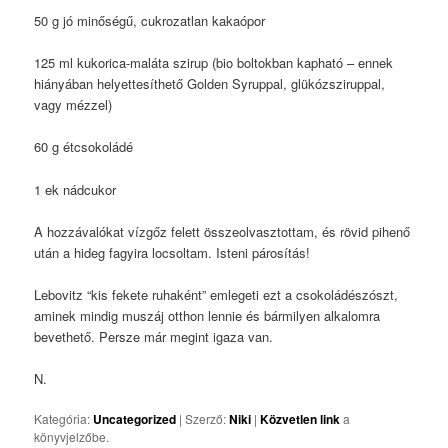
50 g jó minőségű, cukrozatlan kakaópor
125 ml kukorica-maláta szirup (bio boltokban kapható – ennek
hiányában helyettesíthető Golden Syruppal, glükózsziruppal,
vagy mézzel)
60 g étcsokoládé
1 ek nádcukor
A hozzávalókat vízgőz felett összeolvasztottam, és rövid pihenő
után a hideg fagyira locsoltam. Isteni párosítás!
Lebovitz “kis fekete ruhaként” emlegeti ezt a csokoládészószt,
aminek mindig muszáj otthon lennie és bármilyen alkalomra
bevethető. Persze már megint igaza van.
N.
Kategória:
Uncategorized
| Szerző:
Niki
|
Közvetlen link
a
könyvjelzőbe.