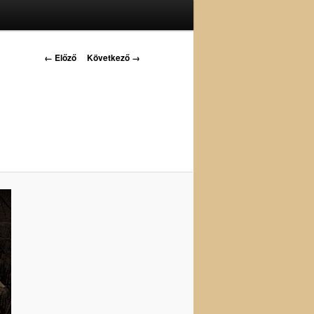
Kép
← Előző
Következő →
navigáció