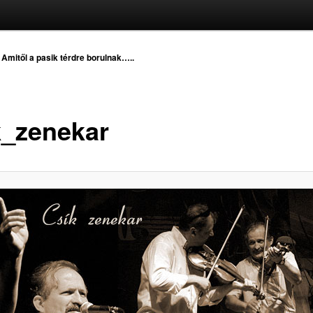
-
Amitől a pasik térdre borulnak…..
k_zenekar