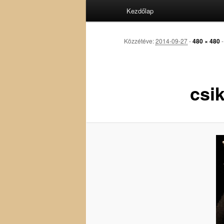
Fő
Kezdőlap
menü
Közzétéve:
2014-09-27
-
480 × 480
csi